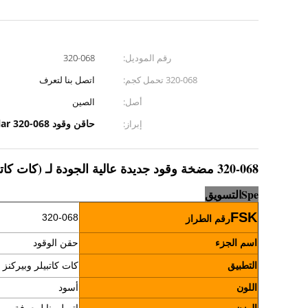
رقم الموديل:
320-068
320-068 تحمل كجم:
اتصل بنا لتعرف
أصل:
الصين
حاقن وقود CAT Caterpillar 320-068
إبراز:
320-068 مضخة وقود جديدة عالية الجودة لـ (كات كاتربيلر) و (بيركنز)
e
Sp
التسويق
FSK
320-068
رقم الطراز
اسم الجزء
حقن الوقود
التطبيق
كات كاتبيلر وبيركنز
اللون
أسود