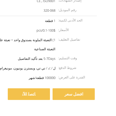
إصدار الشهادات:
CE , ISO9001
رقم الموديل:
320-068
الحد الأدنى لكمية:
1 قطعة
الأسعار:
0.1-100$/pcs
تفاصيل التغليف:
التعبئة الصناعية
وقت التسليم:
5-7Days بعد تأكيد التفاصيل
شروط الدفع:
ل / c، / تي تي، ويسترن يونيون، مونيغرام
القدرة على العرض:
100000 قطعة/شهر
افضل سعر
ﺎﺘﺼﻟ ﺍﻶﻧ