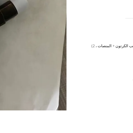
1) التعبئة الملونة بصندوق واحد + تعبئة علب الكرتون + المنصات ، 2)