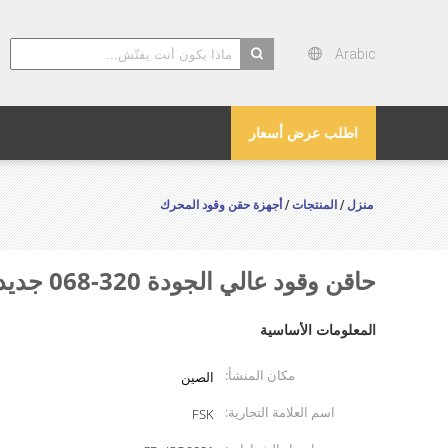
Arabic
search
اطلب عرض أسعار
منزل
المنتجات
أجهزة حقن وقود المحرك
/
/
حاقن وقود عالي الجودة 320-068 جديد لـ CAT Caterpillar و Perkins
المعلومات الأساسية
مكان المنشأ:
الصين
اسم العلامة التجارية:
FSK