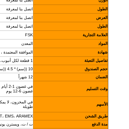
الوزن
اتصل بنا لمعرفة
الطول
اتصل بنا لمعرفة
العرض
اتصل بنا لمعرفة
الطول
اتصل بنا لمعرفة
العلامة التجارية
FSK
المواد
المعدن
شهادة
الموافقة المعتمدة ، ISO9001
تفاصيل التعبئة
1 قطعة لكل أنبوب، 10 قطعة لكل صندوق
حجم الصندوق
10 ((سم) * 4.5 ((سم) * 7.5 ((سم)
الضمان
12 شهراً
في غضون
وقت التسليم
غضون 6-12 يوم
في المخزون، لا يمكن
الأسهم
طويلة
طريق الشحن
UPS، TNT، EMS، ARAMEX
مدة الدفع
ت / ت، ويسترن يوني