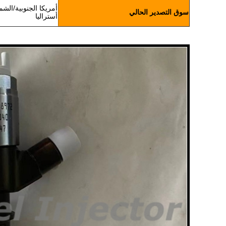
أمريكا الجنوبية/الشم
سوق التصدير الحالي
أستراليا