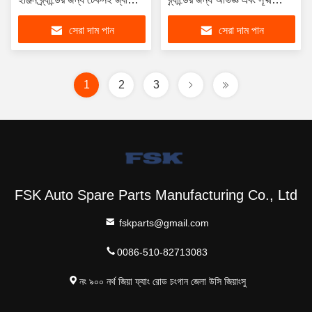
সাধারণ রেল ইনজেক্টর
কারিগরী
সেরা দাম পান
সেরা দাম পান
1
2
3
FSK Auto Spare Parts Manufacturing Co., Ltd
fskparts@gmail.com
0086-510-82713083
নং ৯০০ নর্থ জিয়া ফ্যাং রোড চংগান জেলা উসি জিয়াংসু