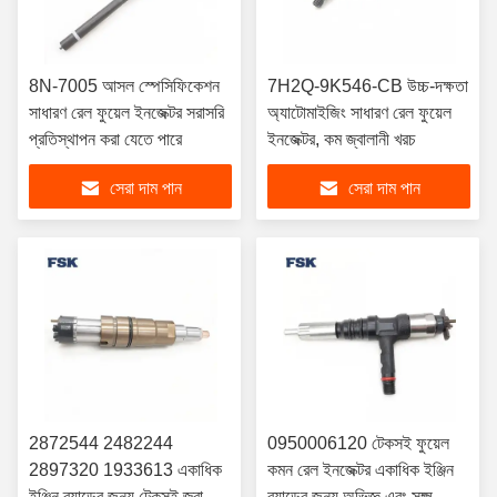
8N-7005 আসল স্পেসিফিকেশন
7H2Q-9K546-CB উচ্চ-দক্ষতা
সাধারণ রেল ফুয়েল ইনজেক্টর সরাসরি
অ্যাটোমাইজিং সাধারণ রেল ফুয়েল
প্রতিস্থাপন করা যেতে পারে
ইনজেক্টর, কম জ্বালানী খরচ
সেরা দাম পান
সেরা দাম পান
2872544 2482244
0950006120 টেকসই ফুয়েল
2897320 1933613 একাধিক
কমন রেল ইনজেক্টর একাধিক ইঞ্জিন
ইঞ্জিন ব্র্যান্ডের জন্য টেকসই জ্বালানী
ব্র্যান্ডের জন্য অভিজ্ঞ এবং সূক্ষ্ম