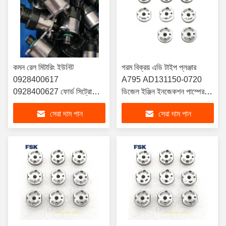
কমন রেল মিটারিং ইউনিট
গরম বিক্রয় এডি টাইপ প্লঞ্জার
0928400617
A795 AD131150-0720
0928400627 ফোর্ড সিট্রোয়েন
ডিজেল ইঞ্জিন ইনজেকশন পাম্পের
পিউজিওট মাজদা জন্য
জন্য উপযুক্ত
সেরা দাম পান
সেরা দাম পান