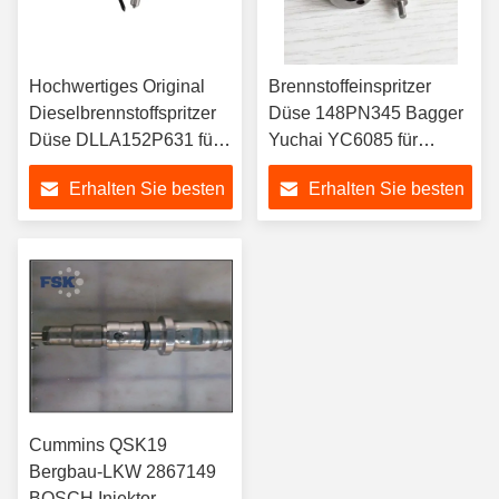
Hochwertiges Original
Brennstoffeinspritzer
Dieselbrennstoffspritzer
Düse 148PN345 Bagger
Düse DLLA152P631 für
Yuchai YC6085 für
Yuchai 6112 Motorteile
Cummins B3.3 Motor Teil
Erhalten Sie besten
Erhalten Sie besten
Preis
Preis
Cummins QSK19
Bergbau-LKW 2867149
BOSCH Injektor