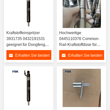
Kraftstoffeinspritzer
Hochwertige
3931735 0432191531
0445110376 Common-
geeignet für Dongfeng
Rail-Kraftstoffdüse für
Cummins 6CT8 FSK
Cummins ISF2.8-
Erhalten Sie besten
Erhalten Sie besten
Injektor
Motorsystem
Preis
Preis