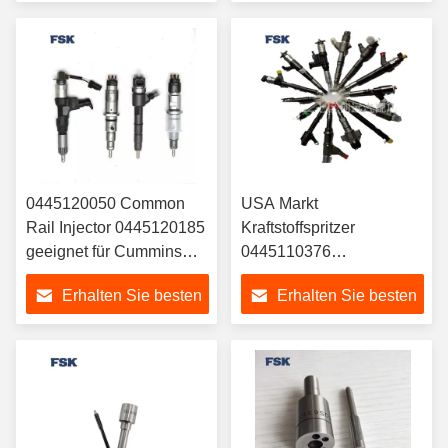
Preis
Preis
0445120050 Common
USA Markt
Rail Injector 0445120185
Kraftstoffspritzer
geeignet für Cummins
0445110376
Dodge RAMISBE6
0445110417
Erhalten Sie besten
Erhalten Sie besten
0445110250 Für
Cummins 5258744
Preis
Preis