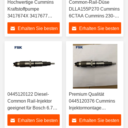
Hochwertige Cummins
Common-Rail-Düse
Kraftstoffpumpe
DLLA155P270 Cummins
3417674X 3417677
6CTAA Cummins 230-
3090942 QSM11
245PS Motor passende
Erhalten Sie besten
Erhalten Sie besten
Düse
Preis
Preis
0445120122 Diesel-
Premium Qualität
Common Rail-Injektor
0445120376 Cummins
geeignet für Bosch 6.7
Injektormontage
ISB QSB Cummins
0445120045
Erhalten Sie besten
Erhalten Sie besten
4942359
0445120376 Neu