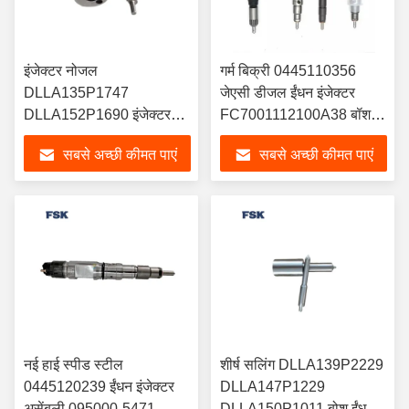
इंजेक्टर नोजल
गर्म बिक्री 0445110356
DLLA135P1747
जेएसी डीजल ईंधन इंजेक्टर
DLLA152P1690 इंजेक्टर
FC7001112100A38 बॉश
0445120126
110 श्रृंखला
सबसे अच्छी कीमत पाएं
सबसे अच्छी कीमत पाएं
0445120083 के लिए उपयुक्त
नई हाई स्पीड स्टील
शीर्ष सलिंग DLLA139P2229
0445120239 ईंधन इंजेक्टर
DLLA147P1229
असेंबली 095000-5471
DLLA150P1011 बोश ईंधन