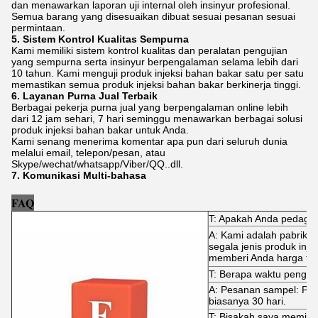
dan menawarkan laporan uji internal oleh insinyur profesional.
Semua barang yang disesuaikan dibuat sesuai pesanan sesuai
permintaan.
5. Sistem Kontrol Kualitas Sempurna
Kami memiliki sistem kontrol kualitas dan peralatan pengujian
yang sempurna serta insinyur berpengalaman selama lebih dari
10 tahun. Kami menguji produk injeksi bahan bakar satu per satu
memastikan semua produk injeksi bahan bakar berkinerja tinggi.
6. Layanan Purna Jual Terbaik
Berbagai pekerja purna jual yang berpengalaman online lebih
dari 12 jam sehari, 7 hari seminggu menawarkan berbagai solusi
produk injeksi bahan bakar untuk Anda.
Kami senang menerima komentar apa pun dari seluruh dunia
melalui email, telepon/pesan, atau
Skype/wechat/whatsapp/Viber/QQ..dll.
7. Komunikasi Multi-bahasa
FAQ
T: Apakah Anda pedaga
A: Kami adalah pabrik 
segala jenis produk inj
memberi Anda harga terb
T: Berapa waktu pengir
A: Pesanan sampel: Pen
biasanya 30 hari.
T: Bisakah saya memint