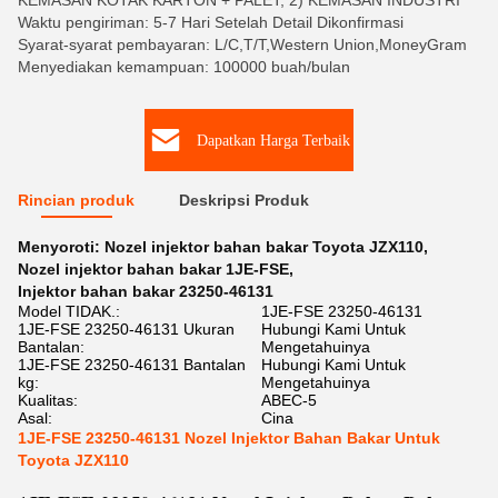
KEMASAN KOTAK KARTON + PALET, 2) KEMASAN INDUSTRI
Waktu pengiriman: 5-7 Hari Setelah Detail Dikonfirmasi
Syarat-syarat pembayaran: L/C,T/T,Western Union,MoneyGram
Menyediakan kemampuan: 100000 buah/bulan
Dapatkan Harga Terbaik
Rincian produk
Deskripsi Produk
Menyoroti:
Nozel injektor bahan bakar Toyota JZX110
,
Nozel injektor bahan bakar 1JE-FSE
,
Injektor bahan bakar 23250-46131
Model TIDAK.:
1JE-FSE 23250-46131
1JE-FSE 23250-46131 Ukuran
Hubungi Kami Untuk
Bantalan:
Mengetahuinya
1JE-FSE 23250-46131 Bantalan
Hubungi Kami Untuk
kg:
Mengetahuinya
Kualitas:
ABEC-5
Asal:
Cina
1JE-FSE 23250-46131 Nozel Injektor Bahan Bakar Untuk
Toyota JZX110