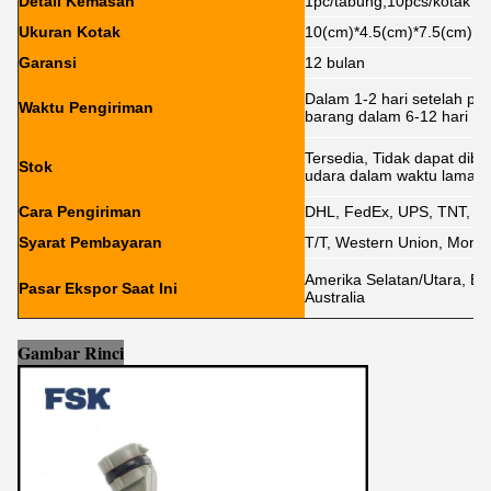
Detail Kemasan
1pc/tabung,10pcs/kotak
Ukuran Kotak
10(cm)*4.5(cm)*7.5(cm)
Garansi
12 bulan
Dalam 1-2 hari setelah p
Waktu Pengiriman
barang dalam 6-12 hari
Tersedia, Tidak dapat dib
Stok
udara dalam waktu lama
Cara Pengiriman
DHL, FedEx, UPS, TNT, E
Syarat Pembayaran
T/T, Western Union, Money
Amerika Selatan/Utara, Ero
Pasar Ekspor Saat Ini
Australia
Gambar Rinci