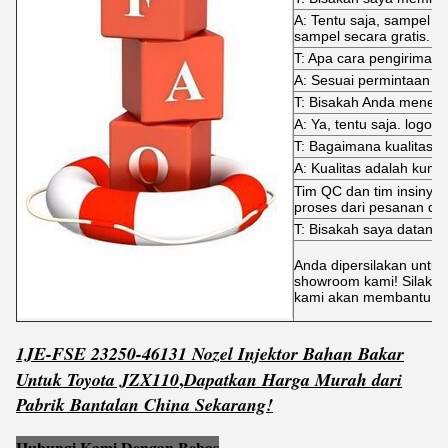
A: Tentu saja, sampel 
sampel secara gratis.
T: Apa cara pengiriman
A: Sesuai permintaan A
T: Bisakah Anda mene
A: Ya, tentu saja. logo j
T: Bagaimana kualitas di
A: Kualitas adalah kunci
Tim QC dan tim insinyur
proses dari pesanan dit
T: Bisakah saya datang
Anda dipersilakan untuk
showroom kami! Silakan
kami akan membantu An
1JE-FSE 23250-46131 Nozel Injektor Bahan Bakar
,
Untuk Toyota JZX110
Dapatkan
Harga
Murah
dari
Pabrik Bantalan China Sekarang!
Hubungi Kami Dengan Bebas