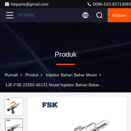
fskparts@gmail.com
0086-510-82713083
Kutipan
Produk
Rumah
>
Produk
>
Injektor Bahan Bakar Mesin
>
1JE-FSE 23250-46131 Nozel Injektor Bahan Bakar
Untuk Toyota JZX110