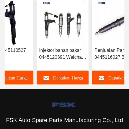
r 0445110527
Injektor bahan bakar
Penjualan Pana
0445120391 Weichai
0445116027 B
RYN38CR
Euro IV Injektor
Injektor Bahan B
njektor bahan
612630090055 awet
‎6420701287 Unt
apatkan Harga
Dapatkan Harga
Dapatkan 
lektronik
FSKG
Mercedes
r Common Rail
A6420701287
Terbaik
Terbaik
Terbaik
FSK Auto Spare Parts Manufacturing Co., Ltd