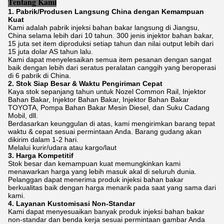
Tentang Kami
1. Pabrik/Produsen Langsung China dengan Kemampuan
Kuat
Kami adalah pabrik injeksi bahan bakar langsung di Jiangsu,
China selama lebih dari 10 tahun. 300 jenis injektor bahan bakar,
15 juta set item diproduksi setiap tahun dan nilai output lebih dari
15 juta dolar AS tahun lalu.
Kami dapat menyelesaikan semua item pesanan dengan sangat
baik dengan lebih dari seratus peralatan canggih yang beroperasi
di 6 pabrik di China.
2. Stok Siap Besar & Waktu Pengiriman Cepat
Kaya stok sepanjang tahun untuk Nozel Common Rail, Injektor
Bahan Bakar, Injektor Bahan Bakar, Injektor Bahan Bakar
TOYOTA, Pompa Bahan Bakar Mesin Diesel, dan Suku Cadang
Mobil, dll.
Berdasarkan keunggulan di atas, kami mengirimkan barang tepat
waktu & cepat sesuai permintaan Anda. Barang gudang akan
dikirim dalam 1-2 hari.
Melalui kurir/udara atau kargo/laut
3. Harga Kompetitif
Stok besar dan kemampuan kuat memungkinkan kami
menawarkan harga yang lebih masuk akal di seluruh dunia.
Pelanggan dapat menerima produk injeksi bahan bakar
berkualitas baik dengan harga menarik pada saat yang sama dari
kami.
4. Layanan Kustomisasi Non-Standar
Kami dapat menyesuaikan banyak produk injeksi bahan bakar
non-standar dan benda kerja sesuai permintaan gambar Anda