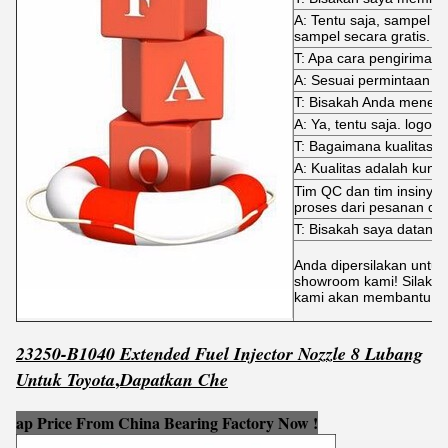
A: Tentu saja, sampel 
sampel secara gratis.
T: Apa cara pengiriman
A: Sesuai permintaan A
T: Bisakah Anda mene
A: Ya, tentu saja. logo j
T: Bagaimana kualitas di
A: Kualitas adalah kunci
Tim QC dan tim insinyur
proses dari pesanan dit
T: Bisakah saya datang
Anda dipersilakan untuk
showroom kami! Silakan
kami akan membantu An
23250-B1040 Extended Fuel Injector Nozzle 8 Lubang
,
Untuk Toyota
Dapatkan
C
h
e
ap Price From China Bearing Factory Now !