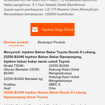
KEMASAN KOTAK KARTON + PALET, 2) KEMASAN INDUSTRI
Waktu pengiriman: 5-7 Hari Setelah Detail Dikonfirmasi
Syarat-syarat pembayaran: L/C,T/T,Western Union,MoneyGram
Menyediakan kemampuan: 100000 buah/bulan
Dapatkan Harga Terbaik
Rincian produk
Deskripsi Produk
Menyoroti:
Injektor Bahan Bakar Toyota Nozzle 8 Lubang
,
23250-B1040 Injektor Bahan Bakar Diperpanjang
,
Injektor bahan bakar mesin untuk Toyota
Model TIDAK.:
23250-B1040
Ukuran Bantalan 23250-
Hubungi Kami Untuk
B1040:
Mengetahuinya
Hubungi Kami Untuk
23250-B1040 Bantalan kg:
Mengetahuinya
Kualitas:
ABEC-5
Asal:
Cina
23250-B1040 Injektor Bahan Bakar Nozzle 8 Lubang
Diperpanjang Untuk Toyota