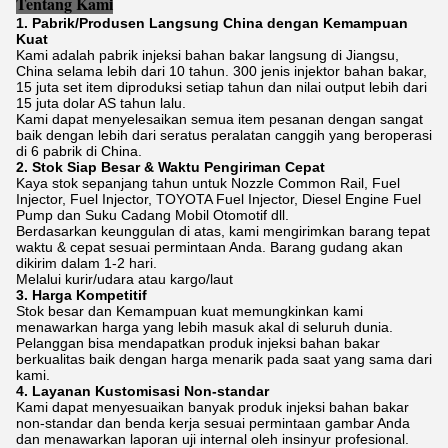
Tentang Kami
1. Pabrik/Produsen Langsung China dengan Kemampuan
Kuat
Kami adalah pabrik injeksi bahan bakar langsung di Jiangsu,
China selama lebih dari 10 tahun. 300 jenis injektor bahan bakar,
15 juta set item diproduksi setiap tahun dan nilai output lebih dari
15 juta dolar AS tahun lalu.
Kami dapat menyelesaikan semua item pesanan dengan sangat
baik dengan lebih dari seratus peralatan canggih yang beroperasi
di 6 pabrik di China.
2. Stok Siap Besar & Waktu Pengiriman Cepat
Kaya stok sepanjang tahun untuk Nozzle Common Rail, Fuel
Injector, Fuel Injector, TOYOTA Fuel Injector, Diesel Engine Fuel
Pump dan Suku Cadang Mobil Otomotif dll.
Berdasarkan keunggulan di atas, kami mengirimkan barang tepat
waktu & cepat sesuai permintaan Anda. Barang gudang akan
dikirim dalam 1-2 hari.
Melalui kurir/udara atau kargo/laut
3. Harga Kompetitif
Stok besar dan Kemampuan kuat memungkinkan kami
menawarkan harga yang lebih masuk akal di seluruh dunia.
Pelanggan bisa mendapatkan produk injeksi bahan bakar
berkualitas baik dengan harga menarik pada saat yang sama dari
kami.
4. Layanan Kustomisasi Non-standar
Kami dapat menyesuaikan banyak produk injeksi bahan bakar
non-standar dan benda kerja sesuai permintaan gambar Anda
dan menawarkan laporan uji internal oleh insinyur profesional.