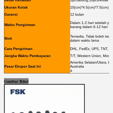
Detail Kemasan
1pc/tabung,10pcs/kotak
Ukuran Kotak
10(cm)*4.5(cm)*7.5(cm)
Garansi
12 bulan
Dalam 1-2 hari setelah p
Waktu Pengiriman
barang dalam 6-12 hari
Tersedia, Tidak boleh ter
Stok
dalam waktu lama
Cara Pengiriman
DHL, FedEx, UPS, TNT, E
Jangka Waktu Pembayaran
T/T, Western Union, Money
Amerika Selatan/Utara, Ero
Pasar Ekspor Saat Ini
Australia
a
Gambar Rinci