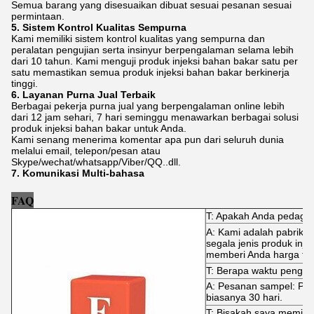
Semua barang yang disesuaikan dibuat sesuai pesanan sesuai
permintaan.
5. Sistem Kontrol Kualitas Sempurna
Kami memiliki sistem kontrol kualitas yang sempurna dan
peralatan pengujian serta insinyur berpengalaman selama lebih
dari 10 tahun. Kami menguji produk injeksi bahan bakar satu per
satu memastikan semua produk injeksi bahan bakar berkinerja
tinggi.
6. Layanan Purna Jual Terbaik
Berbagai pekerja purna jual yang berpengalaman online lebih
dari 12 jam sehari, 7 hari seminggu menawarkan berbagai solusi
produk injeksi bahan bakar untuk Anda.
Kami senang menerima komentar apa pun dari seluruh dunia
melalui email, telepon/pesan atau
Skype/wechat/whatsapp/Viber/QQ..dll.
7. Komunikasi Multi-bahasa
FAQ
T: Apakah Anda pedaga
A: Kami adalah pabrik 
segala jenis produk inj
memberi Anda harga terb
T: Berapa waktu pengir
A: Pesanan sampel: Pen
biasanya 30 hari.
T: Bisakah saya memint