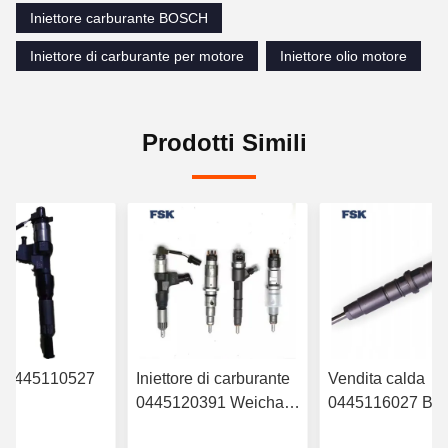
Iniettore carburante BOSCH
Iniettore di carburante per motore
Iniettore olio motore
Prodotti Simili
re 0445110527
Iniettore di carburante
Vendita calda
0445120391 Weichai
0445116027 B
RYN38CR
Euro IV Iniettore
iniettore di carb