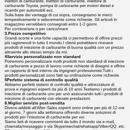
iniettori di carburante, iniettori di carburante, iniettore di
carburante Toyota, pompa di carburante per motori diesel e
ricambi per automobili ecc.
Sulla base dei vantaggi di cui sopra, consegniamo le merci
tempestivamente e velocemente come richieste. Gli articoli in
magazzino verrebbero consegnati entro 1-2 giorni.
Per corriere/aria o per carico/mare
3.Prezzo competitivo
Grandi scorte e una forte capacità ci permettono di offrire prezzi
più ragionevoli in tutto il mondo.I clienti potrebbero ricevere
prodotti di iniezione di carburante di buona qualità con un prezzo
attraente allo stesso tempo da noi.
4Servizio personalizzato non standard
Potremmo personalizzare molti prodotti non standard di iniezione
di carburante e pezzo di lavoro come richieste di disegno e offrire
un rapporto di test interno da ingegneri professionisti.Tutti i
prodotti personalizzati sono fatti su ordinazione come richieste.
5Perfetto sistema di controllo qualità
Abbiamo perfetti sistemi di controllo qualità e attrezzature di
prova e ingegneri esperti da più di 10 anni.Testiamo i prodotti di
iniezione di carburante uno per uno assicurando tutti i prodotti di
iniezione di carburante con elevate prestazioni.
6.Miglior servizio post-vendita
Diversi addetti all'After-Sales esperti sono online per più di 12 ore
al giorno, 7 giorni alla settimana offrendo diverse soluzioni di
prodotti per l'iniezione di carburante per voi.
Siamo lieti di ricevere commenti da tutto il mondo via e-mail,
chiamata/messaggio o via Skype/wechat/whatsapp/Viber/QQ..etc.