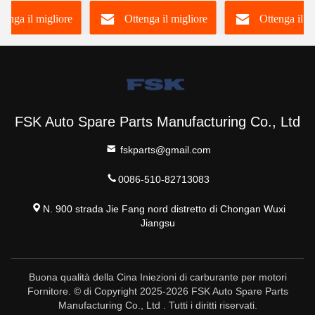
niettore
612630090055 FSKG
6420701287 Per
tenga il migliore
Ottenga il migliore
Ottenga il m
ico di
durevole
Mercedes
te Iniettore
A6420701287
 Rail
prezzo
prezzo
prezzo
FSK Auto Spare Parts Manufacturing Co., Ltd
fskparts@gmail.com
0086-510-82713083
N. 900 strada Jie Fang nord distretto di Chongan Wuxi
Jiangsu
Buona qualità della Cina Iniezioni di carburante per motori
Fornitore. © di Copyright 2025-2026 FSK Auto Spare Parts
Manufacturing Co., Ltd . Tutti i diritti riservati.