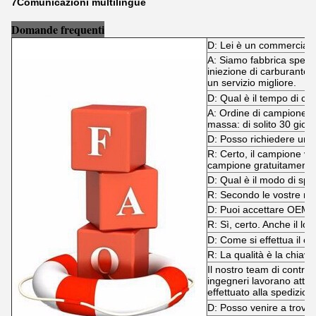
7Comunicazioni multilingue
Domande frequenti
D: Lei è un commerciant
A: Siamo fabbrica specializ
iniezione di carburante.
un servizio migliore.
D: Qual è il tempo di c
A: Ordine di campione: 
massa: di solito 30 giorn
D: Posso richiedere un
R: Certo, il campione v
campione gratuitamente
D: Qual è il modo di spe
R: Secondo le vostre ric
D: Puoi accettare OEM
R: Sì, certo. Anche il log
D: Come si effettua il con
R: La qualità è la chiave
Il nostro team di controll
ingegneri lavorano attrav
effettuato alla spedizion
D: Posso venire a trovar