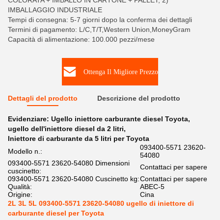
COLORATA + IMBALLO IN CARTONE + PALLET, 2)
IMBALLAGGIO INDUSTRIALE
Tempi di consegna: 5-7 giorni dopo la conferma dei dettagli
Termini di pagamento: L/C,T/T,Western Union,MoneyGram
Capacità di alimentazione: 100.000 pezzi/mese
Ottenga Il Migliore Prezzo
Dettagli del prodotto
Descrizione del prodotto
Evidenziare:
Ugello iniettore carburante diesel Toyota
,
ugello dell'iniettore diesel da 2 litri
,
Iniettore di carburante da 5 litri per Toyota
093400-5571 23620-
Modello n.:
54080
093400-5571 23620-54080 Dimensioni
Contattaci per sapere
cuscinetto:
093400-5571 23620-54080 Cuscinetto kg:
Contattaci per sapere
Qualità:
ABEC-5
Origine:
Cina
2L 3L 5L 093400-5571 23620-54080 ugello di iniettore di
carburante diesel per Toyota