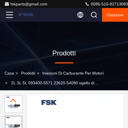
fskparts@gmail.com
0086-510-82713083
Citazione
Prodotti
Casa
>
Prodotti
>
Iniezioni Di Carburante Per Motori
>
2L 3L 5L 093400-5571 23620-54080 ugello di
iniettore di carburante diesel per Toyota