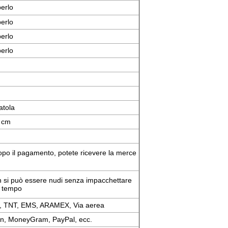
perlo
perlo
perlo
perlo
atola
 cm
dopo il pagamento, potete ricevere la merce
 si può essere nudi senza impacchettare
o tempo
, TNT, EMS, ARAMEX, Via aerea
on, MoneyGram, PayPal, ecc.