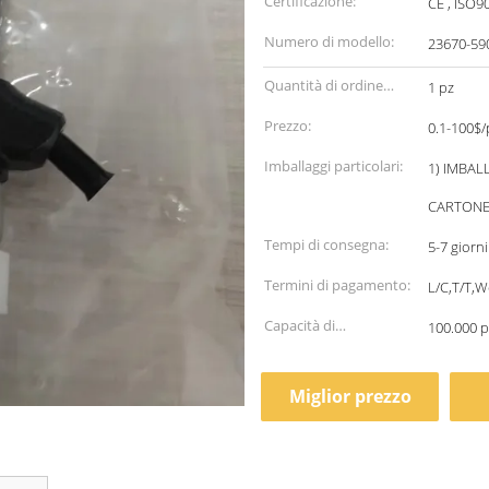
Certificazione:
CE , ISO9
Numero di modello:
23670-59
Quantità di ordine
1 pz
minimo:
Prezzo:
0.1-100$/
Imballaggi particolari:
1) IMBAL
CARTONE 
Tempi di consegna:
5-7 giorn
Termini di pagamento:
L/C,T/T,
Capacità di
100.000 
alimentazione:
Miglior prezzo