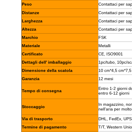
Peso
Contattaci per sa
Distanze
Contattaci per sa
Larghezza
Contattaci per sa
Altezza
Contattaci per sa
Marchio
FSK
Materiale
Metalli
Certificato
CE, ISO9001
Dettagli dell' imballaggio
1pc/tubo, 10pc/sc
Dimensione della scatola
10 cm*4,5 cm*7,5
Garanzia
12 mesi
Entro 1-2 giorni 
Tempo di consegna
entro 6-12 giorni
In magazzino, non
Stoccaggio
nell'aria per molt
Via di trasporto
DHL, FedEx, UPS
Termine di pagamento
T/T, Western Uni