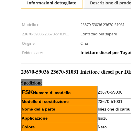
Informazioni dettagliate
Descrizione di prod
Modello n.:
23670-59036 23670-51031
23670-59036 23670-51031
Contattaci per sapere
Cuscinetto kg:
Origine:
Cina
Iniettore diesel per Toyo
Evidenziare:
23670-59036 23670-51031 Iniettore diesel 
Sp
e
dizione
FSK
23670-59036
Numero di modello
Modello di sostituzione
23670-51031
Nome della parte
Iniezione di carbu
Applicazione
Isuzu
Colore
Nero