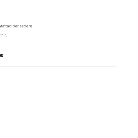
tattaci per sapere
C-5
00