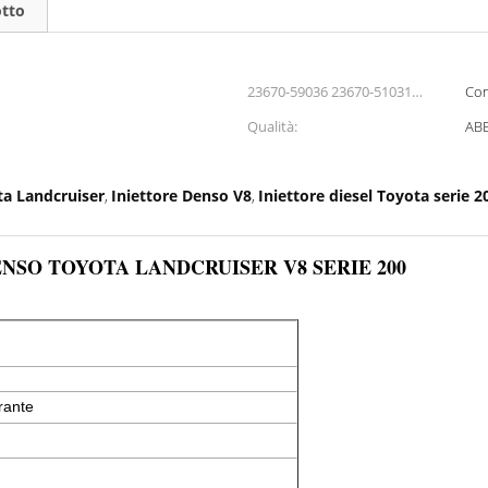
otto
23670-59036 23670-51031
Con
Dimensioni cuscinetto:
Qualità:
ABE
ta Landcruiser
Iniettore Denso V8
Iniettore diesel Toyota serie 2
,
,
per DENSO TOYOTA LANDCRUISER V8 SERIE 200
rante