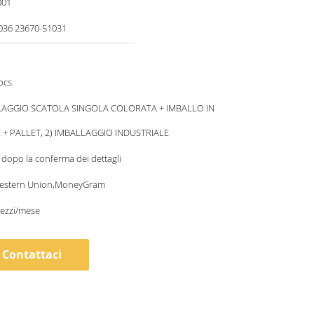
001
036 23670-51031
pcs
LAGGIO SCATOLA SINGOLA COLORATA + IMBALLO IN
+ PALLET, 2) IMBALLAGGIO INDUSTRIALE
i dopo la conferma dei dettagli
Western Union,MoneyGram
pezzi/mese
Contattaci