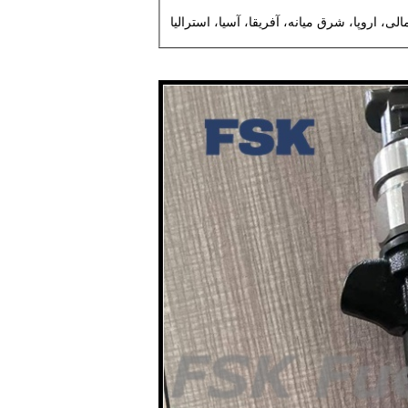
ی، اروپا، شرق میانه، آفریقا، آسیا، استرالیا