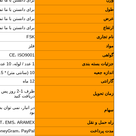
وزن
برای دانستن با ما ت
طول
برای دانستن با ما ت
عرض
برای دانستن با ما ت
ارتفاع
برای دانستن با ما ت
نام تجاری
FSK
مواد
فلز
گواهی
CE، ISO9001
جزئیات بسته بندی
1 عدد / لوله، 10 عدد / جعبه
اندازه جعبه
10 (سانتی متر) * 4.5 (سانتی متر) * 7.5 (سانتی متر)
گارانتی
12 ماه
زمان تحویل
دریافت کنید
در انبار، نمی توان 
سهام
بود
راه حمل و نقل
S، TNT، EMS، ARAMEX
مدت پرداخت
n، MoneyGram، PayPal