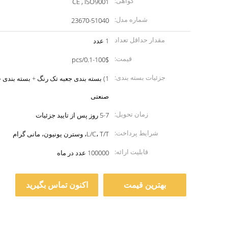
گواهی:
CE , ISO9001
شماره مدل:
23670-51040
مقدار حداقل تعداد
1 عدد
سفارش:
قیمت:
0.1-100$/pcs
جزئیات بسته بندی:
صنعتی
زمان تحویل:
5-7 روز پس از تایید جزئیات
شرایط پرداخت:
L/C، T/T، وسترن یونیون، مانی گرام
قابلیت ارائه:
100000 عدد در ماه
بهترین قیمت
اکنون تماس بگیرید