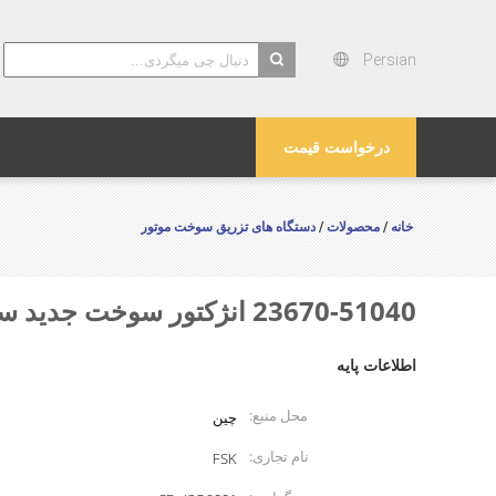
Persian
search
درخواست قیمت
خانه
محصولات
دستگاه های تزریق سوخت موتور
/
/
23670-51040 انژکتور سوخت جدید سازگار با تویوتا لند کروزر
اطلاعات پایه
محل منبع:
چین
نام تجاری:
FSK