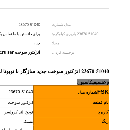
مدل شماره:
23670-51040
23670-51040 باربری کیلوگرم:
برای دانستن با ما تماس بگ
مبدا:
چین
انژکتور سوخت TOYOTA Land Cruiser
برجسته کردن:
23670-51040 انژکتور سوخت جدید سازگار با تویوتا لند کرولسر
Sp
ه
سیفیکاسیون
FSK
23670-51040
شماره مدل
نام قطعه
انژکتور سوخت
کاربرد
تویوتا لند کرولسر
رنگ
مشکی