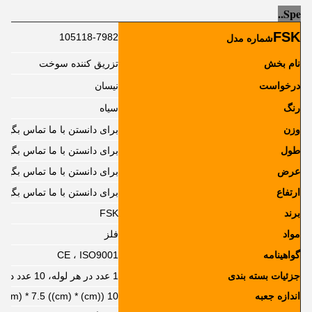
..
Sp
e
FSK
105118-7982
شماره مدل
نام بخش
تزریق کننده سوخت
درخواست
نیسان
رنگ
سیاه
وزن
برای دانستن با ما تماس بگیرید
طول
برای دانستن با ما تماس بگیرید
عرض
برای دانستن با ما تماس بگیرید
ارتفاع
برای دانستن با ما تماس بگیرید
برند
FSK
مواد
فلز
گواهینامه
CE ، ISO9001
جزئیات بسته بندی
1 عدد در هر لوله، 10 عدد در هر جعبه
اندازه جعبه
10 ((cm) * 4.5 ((cm) * 7.5 ((cm)