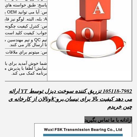
پاسخ: طبق خواسته هاي شم
س: آیا می توانید OEM یا ODM را بپذیرید؟
A: بله، البته. لوگو نیز قابل قبول است.
س: کنترل کیفیت چگونه ان
جواب: کيفيت کليد است!
تیم QC و تیم مهندسین
تا ارسال کار می کنند.
س: ميتونم براي ملاقات بيا
شما خوش آمدید برای بازدید
نمایش! لطفا با پذیرش ما تم
برنامه کمک می کند.
105118-7982 تزریق کننده سوخت دیزل توسط YT ارائه
,
می دهد کیفیت بالا برای نیسان
برو
C
اون
الان از کارخانه ی
چین خریدم
آزادانه با ما تماس بگیرید