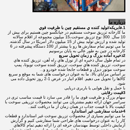
درباره ما
1.فابريکه/توليد کننده ي مستقيم چين با ظرفيت قوي
ما کارخانه تزریق سوخت مستقیم در جیانگسو چین هستیم برای بیش از
10 سال. 300 نوع تزریق سوخت،15 میلیون مجموعه از اقلام سالانه
تولید شده و ارزش تولید بیش از 15 میلیون دلار آمریکا در سال گذشته.
ما مي تونيم تمام سفارش ها رو با بيشتر از 100 دستگاه پيشرفته در 6
کارخانه در چين به طور عالي به پايان برسونيم
2ذخيره آماده بزرگ و زمان تحویل سريع
در تمام طول سال ذخيره اي از نوزل هاي راه آهن، تزريق كننده هاي
سوخت، تزريق كننده هاي سوخت، تزريق كننده سوخت تويوتا، پمپ
سوخت موتور ديزل و قطعات جابجا شده خودرو و...
بر اساس مزاياي بالا، ما به عنوان درخواست های شما به موقع و سریع
کالاها را تحویل می دهیم. اقلام انبار در عرض 1-2 روز تحویل داده می
شود.
با حمل و نقل هوایی یا باربری دریایی
3قیمت رقابتی
سهام بزرگ و ظرفیت قوی ما را قادر می سازد تا قیمت مناسب تری در
سراسر جهان ارائه دهیم.مشتریان می توانند محصولات تزریقی سوخت با
کیفیت بالا با قیمت جذاب در همان زمان از ما دریافت کنند..
4خدمات سفارشی غیر استاندارد
ما می توانیم بسیاری از محصولات تزریق سوخت غیر استاندارد و قطعات
کار را به عنوان درخواست های طراحی شما سفارشی کنیم و گزارش
آزمایش داخلی توسط مهندسان حرفه ای را ارائه دهیم.تمام کالاهاي
سفارشي شده به صورت سفارش به عنوان درخواست ساخته شده اند.