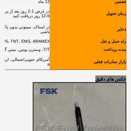
تضمین
12 ماه
در عرض 1-2 روز بعد 
زمان تحویل
6-12 روز دریافت کنید
در استاک، نمیتونی بدون پاک 
ذخایر
باشی
راه حمل و نقل
L، FedEx، UPS، TNT، EMS، ARAMEX
مدت پرداخت
T/T، وسترن يونين، ميني گرام، پي پال، Ect.
آمریکای جنوبی/شمالی، اروپا، خ
بازار صادرات فعلی
a
عکس های دقیق