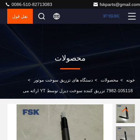
0086-510-82713083
fskparts@gmail.com
نقل قول
محصولات
خونه
>
محصولات
>
دستگاه های تزریق سوخت موتور
>
105118-7982 تزریق کننده سوخت دیزل توسط YT ارائه می
دهد کیفیت بالا برای نیسان