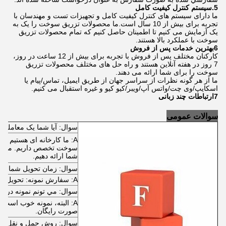
5.سيستم کنترل کيفيت کامل
ما دارای سیستم های کنترل کیفیت کامل و تجهیزات تست و مهندسان با
تجربه برای بیش از 10 سال است.ما محصولات تزریق سوخت را یک به
یک آزمایش می کنیم تا اطمینان حاصل کنیم که تمام محصولات تزریق
سوخت با عملکرد بالا هستند.
6بهترين خدمات پس از فروش
کارکنان مختلف پس از فروش با تجربه برای بیش از 12 ساعت در روز،
7 روز در هفته آنلاین هستند و راه حل های مختلف محصولات تزریق
سوخت را برای شما ارائه می دهند.
ما از هر گونه نظرات از سراسر جهان از طریق ایمیل، تماس/پیام یا
اسکایپ/وی چت/واتس آپ/ویبر/کیو کیو و غیره استقبال می کنیم.
7ارتباطات چند زبانی
سوالات عمومی
سوال: آیا شما یک معامله گر
A: ما کارخانه ای هستیم ک
سوخت تخصص داریم. ما می ت
شما ارائه دهیم.
سوال: زمان تحویل شما چ
A: سفارش نمونه: تحویل فوری ، سفارش عمده: معمولا 30 روز.
سوال: مي تونم نمونه درخ
A: البته، نمونه خوب است و
صورت رایگان.
سوال: روش حمل و نقل چی