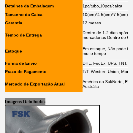
Detalhes da Embalagem
1pc/tubo,10pcs/caixa
Tamanho da Caixa
10(cm)*4.5(cm)*7.5(cm)
Garantia
12 meses
Dentro de 1-2 dias após o
Tempo de Entrega
mercadorias Dentro de 6-1
Em estoque, Não pode fic
Estoque
muito tempo
Forma de Envio
DHL, FedEx, UPS, TNT, E
Prazo de Pagamento
T/T, Western Union, Mone
América do Sul/Norte, Euro
Mercado de Exportação Atual
Austrália
Imagens Detalhadas