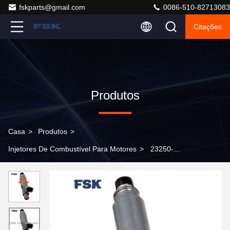
fskparts@gmail.com
0086-510-82713083
Citações
Produtos
Casa
>
Produtos
>
Injetores De Combustível Para Motores
>
23250-
0H010 Injetores de combustível concebidos
especificamente para automóveis Camry