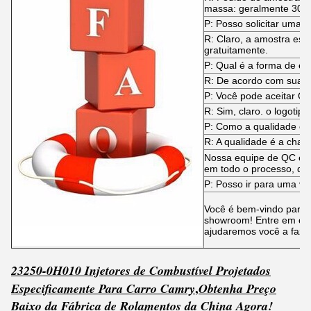
massa: geralmente 30 d
P: Posso solicitar uma 
R: Claro, a amostra es
gratuitamente.
P: Qual é a forma de en
R: De acordo com suas
P: Você pode aceitar 
R: Sim, claro. o logotip
P: Como a qualidade é 
R: A qualidade é a chav
Nossa equipe de QC e e
em todo o processo, des
P: Posso ir para uma vis
Você é bem-vindo para vi
showroom! Entre em co
ajudaremos você a faze
23250-0H010 Injetores de Combustível Projetados
,
Especificamente Para Carro Camry
Obtenha
Pr
e
ço
Baixo da Fábrica de Rolamentos da China Agora!