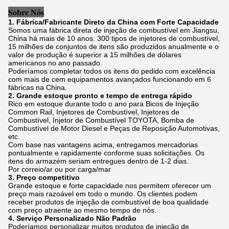
Sobre Nós
1. Fábrica/Fabricante Direto da China com Forte Capacidade
Somos uma fábrica direta de injeção de combustível em Jiangsu,
China há mais de 10 anos. 300 tipos de injetores de combustível,
15 milhões de conjuntos de itens são produzidos anualmente e o
valor de produção é superior a 15 milhões de dólares
americanos no ano passado.
Poderíamos completar todos os itens do pedido com excelência
com mais de cem equipamentos avançados funcionando em 6
fábricas na China.
2. Grande estoque pronto e tempo de entrega rápido
Rico em estoque durante todo o ano para Bicos de Injeção
Common Rail, Injetores de Combustível, Injetores de
Combustível, Injetor de Combustível TOYOTA, Bomba de
Combustível de Motor Diesel e Peças de Reposição Automotivas,
etc.
Com base nas vantagens acima, entregamos mercadorias
pontualmente e rapidamente conforme suas solicitações. Os
itens do armazém seriam entregues dentro de 1-2 dias.
Por correio/ar ou por carga/mar
3. Preço competitivo
Grande estoque e forte capacidade nos permitem oferecer um
preço mais razoável em todo o mundo. Os clientes podem
receber produtos de injeção de combustível de boa qualidade
com preço atraente ao mesmo tempo de nós.
4. Serviço Personalizado Não Padrão
Poderíamos personalizar muitos produtos de injeção de