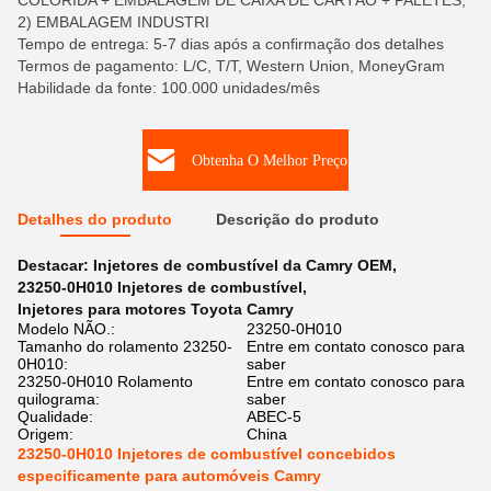
COLORIDA + EMBALAGEM DE CAIXA DE CARTÃO + PALETES,
2) EMBALAGEM INDUSTRI
Tempo de entrega: 5-7 dias após a confirmação dos detalhes
Termos de pagamento: L/C, T/T, Western Union, MoneyGram
Habilidade da fonte: 100.000 unidades/mês
Obtenha O Melhor Preço
Detalhes do produto
Descrição do produto
Destacar:
Injetores de combustível da Camry OEM
,
23250-0H010 Injetores de combustível
,
Injetores para motores Toyota Camry
Modelo NÃO.:
23250-0H010
Tamanho do rolamento 23250-
Entre em contato conosco para
0H010:
saber
23250-0H010 Rolamento
Entre em contato conosco para
quilograma:
saber
Qualidade:
ABEC-5
Origem:
China
23250-0H010 Injetores de combustível concebidos
especificamente para automóveis Camry