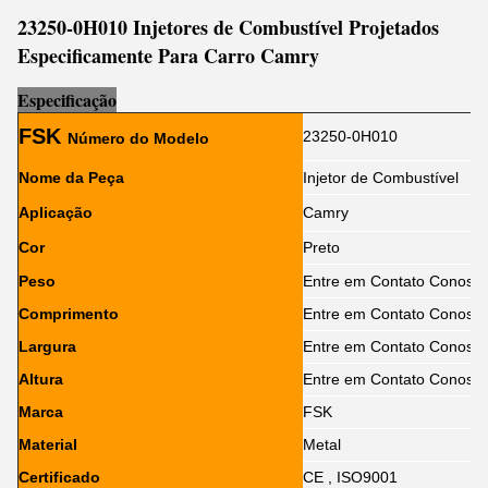
23250-0H010 Injetores de Combustível Projetados
Especificamente Para Carro Camry
Es
p
ecificação
FSK
23250-0H010
Número do Modelo
Nome da Peça
Injetor de Combustível
Aplicação
Camry
Cor
Preto
Peso
Entre em Contato Conosc
Comprimento
Entre em Contato Conosc
Largura
Entre em Contato Conosc
Altura
Entre em Contato Conosc
Marca
FSK
Material
Metal
Certificado
CE , ISO9001