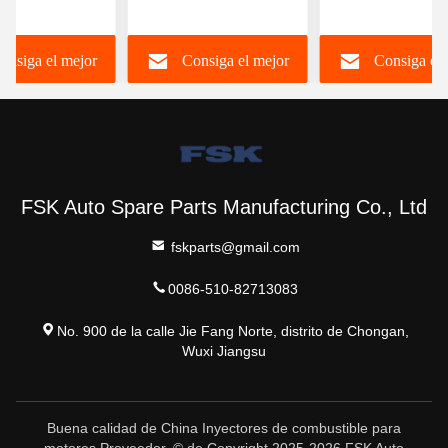
RYN38CR
0445120391 Weichai
inyector de
nyector
Euro IV Inyector
combustible
onsiga el mejor
Consiga el mejor
Consiga el 
nico de
612630090055 FSKG
6420701287 para
ible Inyector
Duradero
Mercedes
 común
A6420701287
precio
precio
precio
FSK Auto Spare Parts Manufacturing Co., Ltd
fskparts@gmail.com
0086-510-82713083
No. 900 de la calle Jie Fang Norte, distrito de Chongan,
Wuxi Jiangsu
Buena calidad de China Inyectores de combustible para