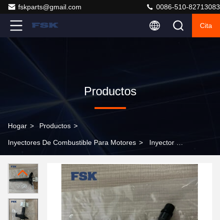
fskparts@gmail.com
0086-510-82713083
Cita
Productos
Hogar
>
Productos
>
Inyectores De Combustible Para Motores
>
Inyector de
combustible diésel 23670-59018 compatible con Toyota
Land Cruiser