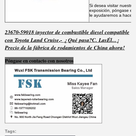
Si desea visitar nuestras
exposición, póngase en 
le ayudaremos a hacer 
23670-59018 inyector de combustible diesel compatible
,
con Toyota Land Cruise
- ¿ Qué pasa?
C. Las
Él...
¡
Precio de la fábrica de rodamientos de China ahora!
Póngase en contacto con nosotros
Tags: