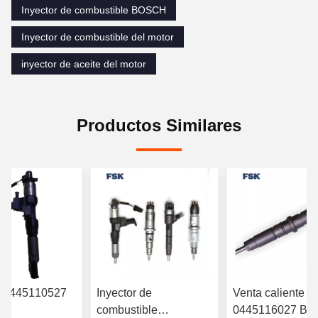
Inyector de combustible BOSCH
Inyector de combustible del motor
inyector de aceite del motor
Productos Similares
r 0445110527
Inyector de
Venta caliente
combustible
0445116027 B