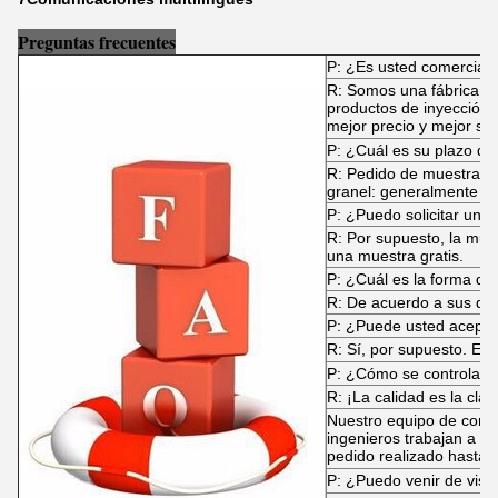
Preguntas frecuentes
P: ¿Es usted comerciant
R: Somos una fábrica es
productos de inyección 
mejor precio y mejor ser
P: ¿Cuál es su plazo de
R: Pedido de muestras: 
granel: generalmente 30
P: ¿Puedo solicitar una
R: Por supuesto, la mue
una muestra gratis.
P: ¿Cuál es la forma de
R: De acuerdo a sus d
P: ¿Puede usted acep
R: Sí, por supuesto. El 
P: ¿Cómo se controla la
R: ¡La calidad es la clav
Nuestro equipo de contr
ingenieros trabajan a t
pedido realizado hasta e
P: ¿Puedo venir de visit