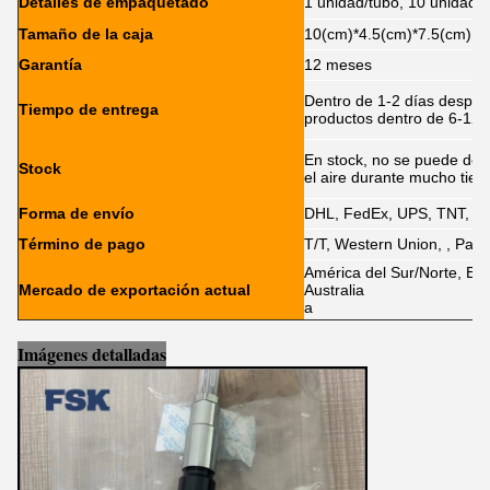
Detalles de empaquetado
1 unidad/tubo, 10 unidade
Tamaño de la caja
10(cm)*4.5(cm)*7.5(cm)
Garantía
12 meses
Dentro de 1-2 días después
Tiempo de entrega
productos dentro de 6-12 
En stock, no se puede deja
Stock
el aire durante mucho tie
Forma de envío
DHL, FedEx, UPS, TNT, E
Término de pago
T/T, Western Union, , PayPa
América del Sur/Norte, Eur
Mercado de exportación actual
Australia
a
Imágenes detalladas