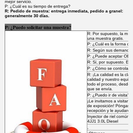
mejor servicio.
P: ¿Cuál es su tiempo de entrega?
R: Pedido de muestra: entrega inmediata, pedido a granel:
generalmente 30 días.
P: ¿Puedo solicitar una muestra?
R: Por supuesto, la mue
una muestra gratis.
P: ¿Cuál es la forma de
R: Según sus demandas
P: ¿Puede aceptar OE
R: Sí, por supuesto. El 
P: ¿Cómo se controla la
R: ¡La calidad es la cla
calidad y nuestro equip
todo el proceso, desde 
que se envía.
P: ¿Puedo ir de visita?
¡Le invitamos a visitar n
de exposición! Póngase 
recepción y le ayudarem
Inyector de riel común
4JJ1 3.0L Diesel
,