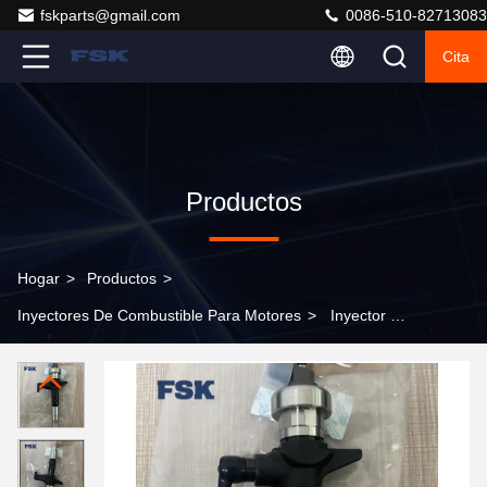
fskparts@gmail.com
0086-510-82713083
Cita
Productos
Hogar
>
Productos
>
Inyectores De Combustible Para Motores
>
Inyector de
combustible Common Rail 095000-8370 para Isuzu D-
MAX 4JJ1 3.0L Diesel