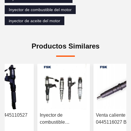
Inyector de combustible del motor
inyector de aceite del motor
Productos Similares
r 0445110527
Inyector de
Venta caliente
combustible
0445116027 B
RYN38CR
0445120391 Weichai
inyector de