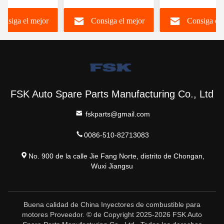
nyector
Euro IV Inyector
combustible
onsiga el mejor
Consiga el mejor
Consiga el 
nico de
612630090055 FSKG
6420701287 para
ible Inyector
Duradero
Mercedes
 común
A6420701287
precio
precio
precio
FSK Auto Spare Parts Manufacturing Co., Ltd
fskparts@gmail.com
0086-510-82713083
No. 900 de la calle Jie Fang Norte, distrito de Chongan,
Wuxi Jiangsu
Buena calidad de China Inyectores de combustible para
motores Proveedor. © de Copyright 2025-2026 FSK Auto