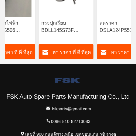
รถไฟฟ้า
กระปุกเรียบ
ลดราคา
50S506
BDLL145S73F
DSLA124P5516
0S242 สแตน
DLLA148P1815
DSLA158P974
ร็วสูงที่มี
DLLA148P2369 สําห
DLLA158P1500 ห
ราคา ที่ ดี ที่สุด
หา ราคา ที่ ดี ที่สุด
หา ราคา ที่ ด
งที่ สําหรับ
รับเครื่องฉีดเชื้อเพลิง
รางร่วมสำหรับ
ยนต์ Cummins
0445120290
Cummins 04331
FSK Auto Spare Parts Manufacturing Co., Ltd
fskparts@gmail.com
0086-510-82713083
เลขที่ 900 ถนนจีฟางเหนือ เขตชอนแก่น วูชิ จางซู