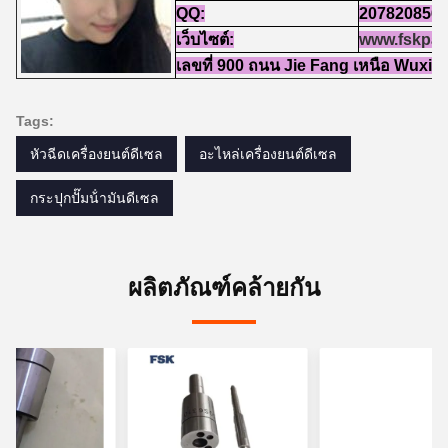
QQ:
207820856
เว็บไซต์:
www.fskpar
เลขที่ 900 ถนน Jie Fang เหนือ Wuxi 
Tags:
หัวฉีดเครื่องยนต์ดีเซล
อะไหล่เครื่องยนต์ดีเซล
กระปุกปั๊มน้ํามันดีเซล
ผลิตภัณฑ์คล้ายกัน