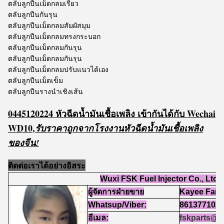
ตลับลูกปืนเม็ดกลมเรียว
ตลับลูกปืนกันรุน
ตลับลูกปืนเม็ดกลมสัมผัสมุม
ตลับลูกปืนเม็ดกลมทรงกระบอก
ตลับลูกปืนเม็ดกลมกันรุน
ตลับลูกปืนเม็ดกลมกันรุน
ตลับลูกปืนเม็ดกลมปรับแนวได้เอง
ตลับลูกปืนเม็ดเข็ม
ตลับลูกปืนรางนำเชิงเส้น
0445120224 หัวฉีดน้ำมันเชื้อเพลิง เข้ากันได้กับ Wechai
WD10
,
รับราคาถูกจากโรงงานหัวฉีดน้ำมันเชื้อเพลิง
ของจีน!
ติดต่อเราได้อย่างอิสระ
Wuxi FSK Fuel Injector Co., Ltd
ผู้จัดการฝ่ายขาย
Kayee Fan
Whatsup/Viber:
861377102
อีเมล:
fskparts@h