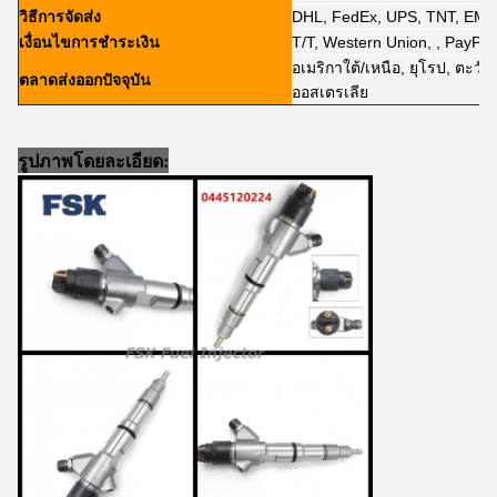
วิธีการจัดส่ง
DHL, FedEx, UPS, TNT, EM
เงื่อนไขการชำระเงิน
T/T, Western Union, , PayPal,
อเมริกาใต้/เหนือ, ยุโรป, ตะวั
ตลาดส่งออกปัจจุบัน
ออสเตรเลีย
รูปภาพโดยละเอียด: