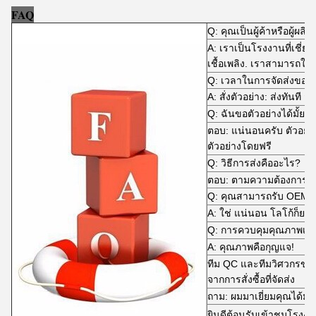
FAQ
Q: คุณเป็นผู้ค้าหรือผู้ผลิต
A: เราเป็นโรงงานที่เชี
เชื้อเพลิง. เราสามารถให้คุ
Q: เวลาในการจัดส่งของ
A: สั่งตัวอย่าง: ส่งทันที 
Q: ฉันขอตัวอย่างได้มั้ย?
ตอบ: แน่นอนครับ ตัวอย่
ตัวอย่างโดยฟรี
Q: วิธีการส่งคืออะไร?
ตอบ: ตามความต้องการข
Q: คุณสามารถรับ OEM 
A: ใช่ แน่นอน โลโก้ก็ยอม
Q: การควบคุมคุณภาพเป็
A: คุณภาพคือกุญแจ!
ทีม QC และทีมวิศวกรขอ
จากการสั่งซื้อที่จัดส่ง
ถาม: ผมมาเยี่ยมคุณได้มั้ย
ยินดีต้อนรับเข้าชมโรงง