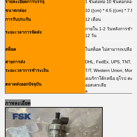
รายละเอียดการบรรจุ
1 ชิ้นต่อท่อ 10 ชิ้นต่อกล่อง
ขนาดกล่อง
10 ((cm) * 4.5 ((cm) * 7.5 
การรับประกัน
12 เดือน
ภายใน 1-2 วันหลังการชําร
ระยะเวลาการจัดส่ง
12 วัน
สต็อค
ในสต็อค ไม่สามารถเปลือย
สายการส่ง
DHL, FedEx, UPS, TNT, 
ระยะเวลาการชําระเงิน
T/T, Western Union, Mone
อเมริกาใต้/เหนือ ยุโรป ตะว
ตลาดส่งออกปัจจุบัน
ออสเตรเลีย
a
ภาพละเอียด