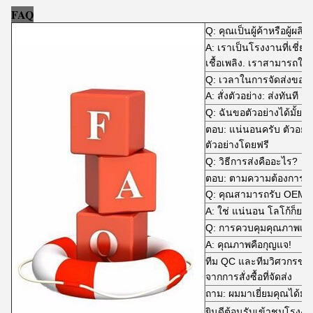
FAQ
Q: คุณเป็นผู้ค้าหรือผู้ผลิต
A: เราเป็นโรงงานที่เชี
เชื้อเพลิง. เราสามารถให้คุ
Q: เวลาในการจัดส่งของ
A: สั่งตัวอย่าง: ส่งทันที 
Q: ฉันขอตัวอย่างได้มั้ย?
ตอบ: แน่นอนครับ ตัวอย่
ตัวอย่างโดยฟรี
Q: วิธีการส่งคืออะไร?
ตอบ: ตามความต้องการข
Q: คุณสามารถรับ OEM 
A: ใช่ แน่นอน โลโก้ก็ยอม
Q: การควบคุมคุณภาพเป็
A: คุณภาพคือกุญแจ!
ทีม QC และทีมวิศวกรขอ
จากการสั่งซื้อที่จัดส่ง
ถาม: ผมมาเยี่ยมคุณได้มั้ย
ยินดีต้อนรับเข้าชมโรงง