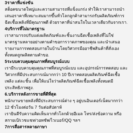
3ราคาที่แข่งขัน
สต็อคขนาดใหญ่และความสามารถที่แข็งแกร่ง ทําให้เราสามารถนํา
เสนอราคาที่เหมาะสมมากขึ้นทั่วโลกลูกค้าสามารถรับผลิตภัณฑ์การ
ฉีดเชื้อเพลิงที่มีคุณภาพดี ด้วยราคาที่น่าสนใจในเวลาเดียวกันจากเรา.
4บริการที่ไม่มาตรฐาน
เราสามารถปรับแต่งผลิตภัณฑ์และชิ้นงานฉีดเชื้อเพลิงที่ไม่ใช่
มาตรฐานหลายอย่างตามคําขอการวาดภาพของคุณ และนําเสนอ
รายงานการทดสอบภายในบ้านโดยวิศวกรมืออาชีพสินค้าที่สั่งเอง
ทั้งหมดถูกผลิตตามคําขอ.
5ระบบควบคุมคุณภาพที่สมบูรณ์แบบ
เรามีระบบควบคุมคุณภาพที่สมบูรณ์แบบ และอุปกรณ์การทดสอบ และ
วิศวกรที่มีประสบการณ์มากกว่า 10 ปีเราทดสอบผลิตภัณฑ์ฉีดเชื้อ
เพลิง แต่ละชิ้น เพื่อให้แน่ใจว่าผลิตภัณฑ์ฉีดเชื้อเพลิงทั้งหมดมี
ประสิทธิภาพสูง.
6.บริการหลังการขายที่ดีที่สุด
พนักงานขายหลังที่มีประสบการณ์ต่าง ๆ อยู่บนอินเตอร์เน็ตมากกว่า
12 ชั่วโมงต่อวัน 7 วันต่อสัปดาห์
เรายินดีรับความคิดเห็นจากทั่วโลกด้วยอีเมล โทร/ส่งข้อความ หรือ
สกายเป้/เวชแชท/วอทชัพ/ไวเบอร์/QQ ฯลฯ
7การสื่อสารหลายภาษา