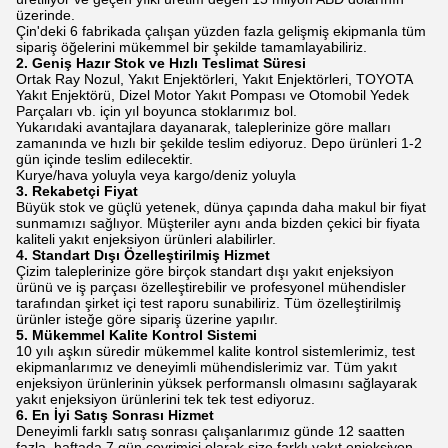
üzerinde.
Çin'deki 6 fabrikada çalışan yüzden fazla gelişmiş ekipmanla tüm
sipariş öğelerini mükemmel bir şekilde tamamlayabiliriz.
2. Geniş Hazır Stok ve Hızlı Teslimat Süresi
Ortak Ray Nozul, Yakıt Enjektörleri, Yakıt Enjektörleri, TOYOTA
Yakıt Enjektörü, Dizel Motor Yakıt Pompası ve Otomobil Yedek
Parçaları vb. için yıl boyunca stoklarımız bol.
Yukarıdaki avantajlara dayanarak, taleplerinize göre malları
zamanında ve hızlı bir şekilde teslim ediyoruz. Depo ürünleri 1-2
gün içinde teslim edilecektir.
Kurye/hava yoluyla veya kargo/deniz yoluyla
3. Rekabetçi Fiyat
Büyük stok ve güçlü yetenek, dünya çapında daha makul bir fiyat
sunmamızı sağlıyor. Müşteriler aynı anda bizden çekici bir fiyata
kaliteli yakıt enjeksiyon ürünleri alabilirler.
4. Standart Dışı Özelleştirilmiş Hizmet
Çizim taleplerinize göre birçok standart dışı yakıt enjeksiyon
ürünü ve iş parçası özelleştirebilir ve profesyonel mühendisler
tarafından şirket içi test raporu sunabiliriz. Tüm özelleştirilmiş
ürünler isteğe göre sipariş üzerine yapılır.
5. Mükemmel Kalite Kontrol Sistemi
10 yılı aşkın süredir mükemmel kalite kontrol sistemlerimiz, test
ekipmanlarımız ve deneyimli mühendislerimiz var. Tüm yakıt
enjeksiyon ürünlerinin yüksek performanslı olmasını sağlayarak
yakıt enjeksiyon ürünlerini tek tek test ediyoruz.
6. En İyi Satış Sonrası Hizmet
Deneyimli farklı satış sonrası çalışanlarımız günde 12 saatten
fazla, haftada 7 gün çevrimiçi olarak size farklı yakıt enjeksiyon