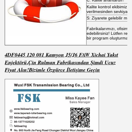
C: Kalite anahtardır!
Kalite kontrol ekibimiz v
verilmesinden sevkiyata
S: Ziyarete gelebilir miy
Fabrikalarımızı, ofisim
edebilirsiniz! Lütfen res
bir program oluşturmanı
4DF0445 120 081 Kamyon J5/J6 FAW Xichai Yakıt
,
Enjektörü
Çin Rulman Fabrikasından Şimdi
Ucuz
Fiyat
Alın!
Bizimle Özgürce İletişime Geçin