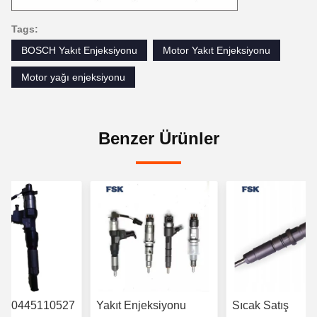
Tags:
BOSCH Yakıt Enjeksiyonu
Motor Yakıt Enjeksiyonu
Motor yağı enjeksiyonu
Benzer Ürünler
eör 0445110527
Yakıt Enjeksiyonu
Sıcak Satış