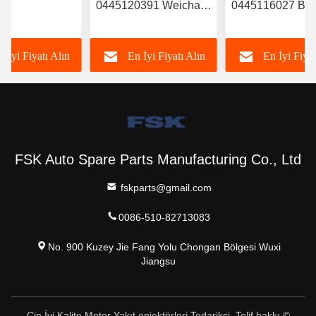
0445120391 Weichai
0445116027 B
RYN38CR
Euro IV Enjeksiyonu
Yakıt Enjektörü
ektronik Yakıt
612630090055 Sabit
‎6420701287 Me
n İyi Fiyatı Alın
En İyi Fiyatı Alın
En İyi Fiyat
örü Ortak
FSKG
İçin A64207012
lu Enjekteörü
FSK Auto Spare Parts Manufacturing Co., Ltd
fskparts@gmail.com
0086-510-82713083
No. 900 Kuzey Jie Fang Yolu Chongan Bölgesi Wuxi
Jiangsu
Çin İyi Kalite Motor Yakıt enjektörleri Tedarikçi. Telif hakkı ©