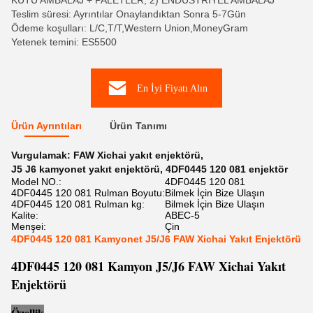
KUTU AMBALAJ + PALETLER, 2) ENDÜSTRİYEL AMBALAJ
Teslim süresi: Ayrıntılar Onaylandıktan Sonra 5-7Gün
Ödeme koşulları: L/C,T/T,Western Union,MoneyGram
Yetenek temini: ES5500
En İyi Fiyatı Alın
Ürün Ayrıntıları
Ürün Tanımı
Vurgulamak:
FAW Xichai yakıt enjektörü
,
J5 J6 kamyonet yakıt enjektörü
,
4DF0445 120 081 enjektör
Model NO.:
4DF0445 120 081
4DF0445 120 081 Rulman Boyutu:
Bilmek İçin Bize Ulaşın
4DF0445 120 081 Rulman kg:
Bilmek İçin Bize Ulaşın
Kalite:
ABEC-5
Menşei:
Çin
4DF0445 120 081 Kamyonet J5/J6 FAW Xichai Yakıt Enjektörü
4DF0445 120 081 Kamyon J5/J6 FAW Xichai Yakıt
Enjektörü
Öz
el
lik