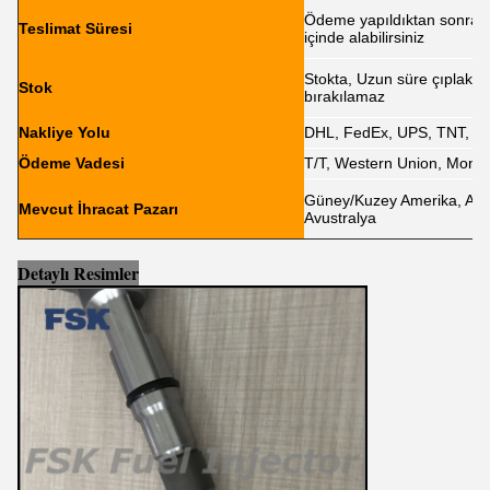
Ödeme yapıldıktan sonra 1-
Teslimat Süresi
içinde alabilirsiniz
Stokta, Uzun süre çıplak
Stok
bırakılamaz
Nakliye Yolu
DHL, FedEx, UPS, TNT, E
Ödeme Vadesi
T/T, Western Union, Mone
Güney/Kuzey Amerika, Avru
Mevcut İhracat Pazarı
Avustralya
Detaylı Resimler