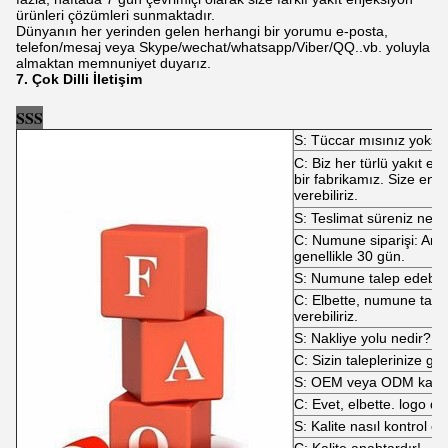
ürünleri çözümleri sunmaktadır.
Dünyanın her yerinden gelen herhangi bir yorumu e-posta,
telefon/mesaj veya Skype/wechat/whatsapp/Viber/QQ..vb. yoluyla
almaktan memnuniyet duyarız.
7. Çok Dilli İletişim
SSS
S: Tüccar mısınız yoksa 
C: Biz her türlü yakıt e
bir fabrikamız. Size en iy
verebiliriz.
S: Teslimat süreniz nedi
C: Numune siparişi: Anınd
genellikle 30 gün.
S: Numune talep edebili
C: Elbette, numune tam
verebiliriz.
S: Nakliye yolu nedir?
C: Sizin taleplerinize gör
S: OEM veya ODM kabul 
C: Evet, elbette. logo da 
S: Kalite nasıl kontrol ed