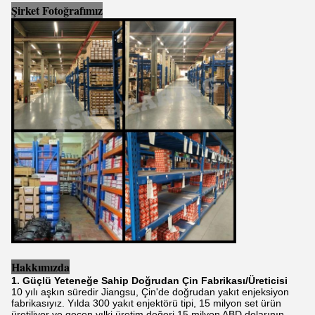
Şirket Fotoğrafımız
Hakkımızda
1. Güçlü Yeteneğe Sahip Doğrudan Çin Fabrikası/Üreticisi
10 yılı aşkın süredir Jiangsu, Çin'de doğrudan yakıt enjeksiyon
fabrikasıyız. Yılda 300 yakıt enjektörü tipi, 15 milyon set ürün
üretiliyor ve geçen yılki üretim değeri 15 milyon ABD dolarının