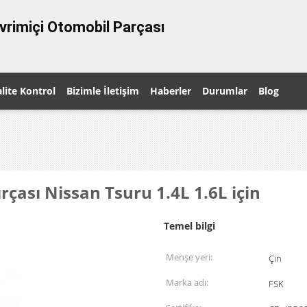
vrimiçi Otomobil Parçası
lite Kontrol
Bizimle İletişim
Haberler
Durumlar
Blog
rçası Nissan Tsuru 1.4L 1.6L için
Temel bilgi
Menşe yeri:
Çin
Marka adı:
FSK