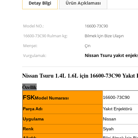
Detay Bilgi
Ürün Açıklaması
Model NO.:
16600-73C90
16600-73C90 Rulman kg:
Bilmek İçin Bize Ulaşın
Menşei:
Çin
Nissan Tsuru yakıt enjek
Vurgulamak:
Nissan Tsuru 1.4L 1.6L için 16600-73C90 Yakıt
Öz
el
lik
FSK
16600-73C90
Model Numarası
Parça Adı
Yakıt Enjektörü
Uygulama
Nissan
Renk
Siyah