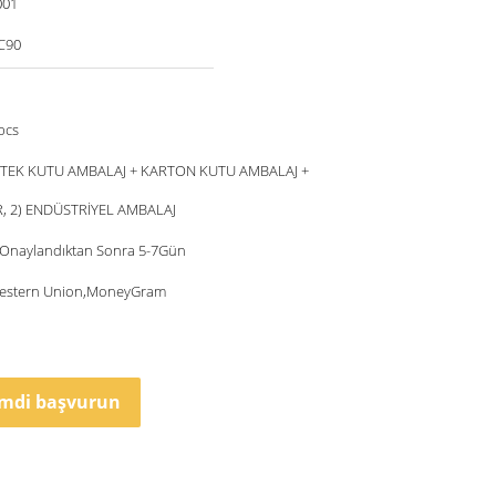
001
C90
pcs
 TEK KUTU AMBALAJ + KARTON KUTU AMBALAJ +
, 2) ENDÜSTRİYEL AMBALAJ
r Onaylandıktan Sonra 5-7Gün
Western Union,MoneyGram
imdi başvurun