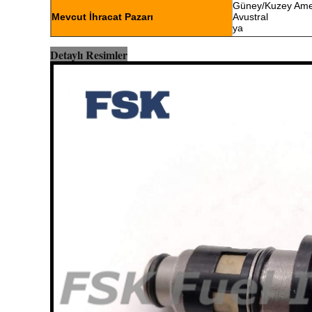
Güney/Kuzey Ameri
Mevcut İhracat Pazarı
Avustral
ya
Detaylı Resimler