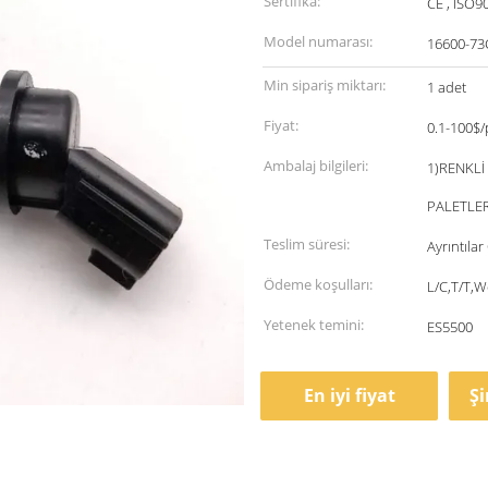
Sertifika:
CE , ISO9
Model numarası:
16600-73
Min sipariş miktarı:
1 adet
Fiyat:
0.1-100$/
Ambalaj bilgileri:
1)RENKLİ
PALETLER
Teslim süresi:
Ayrıntıla
Ödeme koşulları:
L/C,T/T,
Yetenek temini:
ES5500
En iyi fiyat
Ş