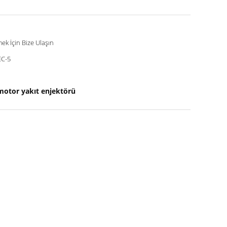
mek İçin Bize Ulaşın
C-5
 motor yakıt enjektörü