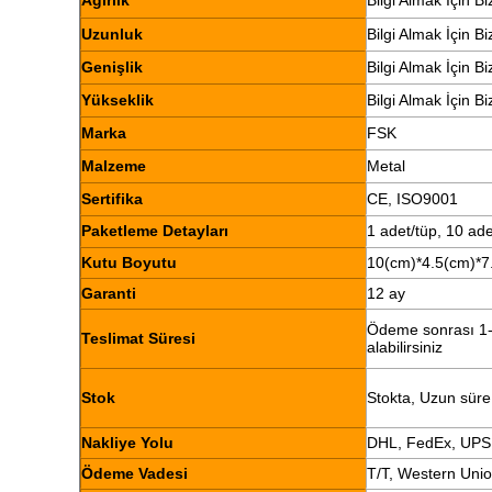
Ağırlık
Bilgi Almak İçin B
Uzunluk
Bilgi Almak İçin B
Genişlik
Bilgi Almak İçin B
Yükseklik
Bilgi Almak İçin B
Marka
FSK
Malzeme
Metal
Sertifika
CE, ISO9001
Paketleme Detayları
1 adet/tüp, 10 ade
Kutu Boyutu
10(cm)*4.5(cm)*7
Garanti
12 ay
Ödeme sonrası 1-2
Teslimat Süresi
alabilirsiniz
Stok
Stokta, Uzun süre
Nakliye Yolu
DHL, FedEx, UPS
Ödeme Vadesi
T/T, Western Uni