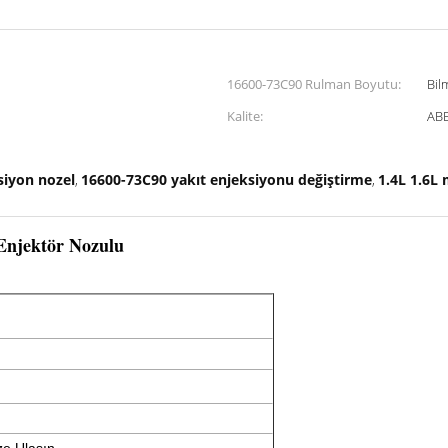
16600-73C90 Rulman Boyutu:
Bil
Kalite:
ABE
siyon nozel
16600-73C90 yakıt enjeksiyonu değiştirme
1.4L 1.6L
,
,
 Enjektör Nozulu