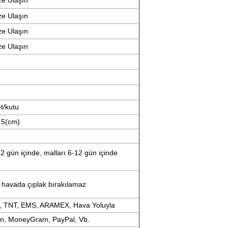
ize Ulaşın
ize Ulaşın
ize Ulaşın
ize Ulaşın
t/kutu
.5(cm)
 gün içinde, malları 6-12 gün içinde
 havada çıplak bırakılamaz
, TNT, EMS, ARAMEX, Hava Yoluyla
on, MoneyGram, PayPal, Vb.