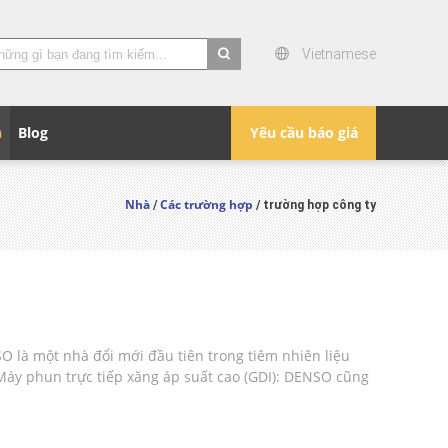
Vietnamese
search
n
Blog
Yêu cầu báo giá
Nhà
Các trường hợp
/
/ trường hợp công ty
O là một nhà đổi mới đầu tiên trong tiêm nhiên liệu
 Máy phun trực tiếp xăng áp suất cao (GDI): DENSO cũng