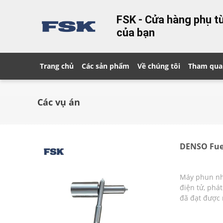
FSK - Cửa hàng phụ tù
của bạn
Trang chủ
Các sản phẩm
Về chúng tôi
Tham qua
Các vụ án
DENSO Fuel 
Máy phun nhi
điện tử, phá
đã đạt được 