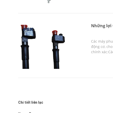
Những lợi 
Các máy phun
động cơ, cho 
chính xác:C
Chi tiết liên lạc