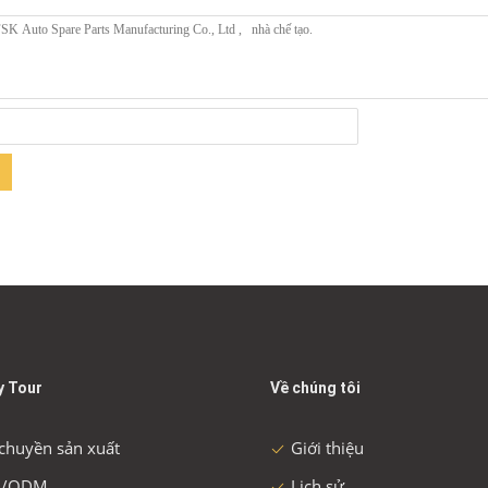
y Tour
Về chúng tôi
chuyền sản xuất
Giới thiệu
/ODM
Lịch sử