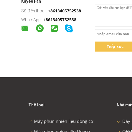
Kayee Fan
+8613405752538
Số điện thoại :
8613405752538
WhatsApp :
+
Tiếp xúc
Thể loại
Nhà má
Máy phun nhiên liệu động cơ
Dây 
Máy phun nhiên liệu Denso
OEM