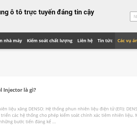
ng ô tô trực tuyến đáng tin cậy
n nhà máy
Kiểm soát chất lượng
Liên hệ
Tin tức
Các vụ á
Injector là gì?
ên liệu xăng DENSO: Hệ thống phun nhiên liệu điện tử (EFI): DENS
t triển các hệ thống cho phép kiểm soát chính xác tiêm nhiên liệu.
những bước tiến đáng kể ...