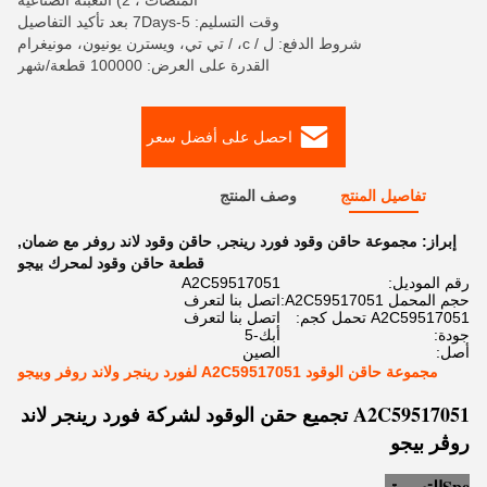
المنصات ، 2) التعبئة الصناعية
وقت التسليم: 5-7Days بعد تأكيد التفاصيل
شروط الدفع: ل / c، / تي تي، ويسترن يونيون، مونيغرام
القدرة على العرض: 100000 قطعة/شهر
احصل على أفضل سعر
تفاصيل المنتج
وصف المنتج
إبراز:
مجموعة حاقن وقود فورد رينجر
,
حاقن وقود لاند روفر مع ضمان
,
قطعة حاقن وقود لمحرك بيجو
رقم الموديل:
A2C59517051
حجم المحمل A2C59517051:
اتصل بنا لتعرف
A2C59517051 تحمل كجم:
اتصل بنا لتعرف
جودة:
أبك-5
أصل:
الصين
مجموعة حاقن الوقود A2C59517051 لفورد رينجر ولاند روفر وبيجو
A2C59517051 تجميع حقن الوقود لشركة فورد رينجر لاند
روڤر بيجو
e
Sp
التسويق