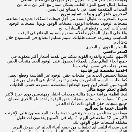
يمكننا إكمال جميع المواد الطلب بشكل ممتاز مع أكثر من مائة من
المعدات المتقدمة تعمل في 6 مصانع في الصين.
2مخزون جاهز كبير و وقت تسليم سريع
مليء بالمخزونات طوال السنة من أجل فوهات السكك الحديدية الشائعة،
مضخات الوقود، مضخات الوقود، مضخات الوقود تويوتا، مضخات الوقود
لمحركات الديزل وقطع غيار السيارات الخ
بناءً على المزايا المذكورة أعلاه، سنقوم بتسليم البضائع في الوقت
المناسب وبسرعة حسب طلباتك. سيتم تسليم البضائع في المستودع خلال
1-2 أيام.
بالشحن الجوي أو البحري
3سعر تنافسي
الأسهم الكبيرة والقدرة القوية تمكننا من تقديم أسعار أكثر معقولة في
جميع أنحاء العالم.يمكن للعملاء الحصول على الوقود الجيد منتجات الحقن
بسعر جذاب في نفس الوقت منا.
4خدمة مخصصة غير قياسية
يمكننا تخصيص العديد من منتجات حقن الوقود غير القياسية وقطع العمل
كما طلبات الرسم الخاص بك وتقديم تقرير اختبار في المنزل من قبل
المهندسين المحترفين.جميع البضائع المخصصة مصنوعة حسب الطلبات.
5نظام تحكم جودة مثالي
لدينا أنظمة مراقبة جودة مثالية ومعدات اختبار ومهندسين ذوي خبرة لأكثر
من 10 سنوات.نحن نختبر منتجات حقن الوقود واحدة تلو الأخرى لضمان
جميع منتجات حقن الوقود ذات الأداء العالي.
6أفضل خدمة ما بعد البيع
موظفون مختلفون وذوو خبرة في خدمة ما بعد البيع يعملون على الإنترنت
لأكثر من 12 ساعة في اليوم، 7 أيام في الأسبوع يقدمون لك حلول
مختلفة لمنتجات حقن الوقود لك.
نحن سعداء لتلقي أي تعليقات من جميع أنحاء العالم عن طريق البريد
الإلكتروني، عن طريق المكالمة / الرسالة أو عن طريق سكايب / ويتشات