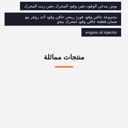
بوش مدخن الوقود,حقن وقود المحرك,حقن زيت المحرك
مجموعة حاقن وقود فورد رينجر,حاقن وقود لاند روفر مع
ضمان,قطعة حاقن وقود لمحرك بيجو
engine oil injector
منتجات مماثلة