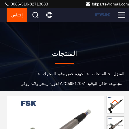
0086-510-82713083
fskparts@gmail.com
إقتباس
المنتجات
المنزل
>
المنتجات
>
أجهزة حقن وقود المحرك
>
مجموعة حاقن الوقود A2C59517051 لفورد رينجر ولاند روفر
وبيجو