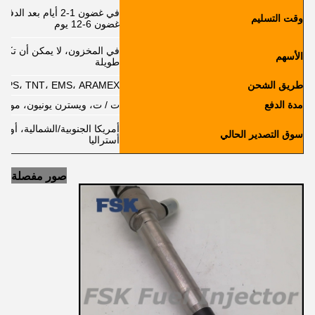
في غضون 1-2 أيام ب
وقت التسليم
غضون 6-12 يوم
في المخزون، لا يمكن أن تكون 
الأسهم
طويلة
طريق الشحن
L، FedEx، UPS، TNT، EMS، ARAMEX
مدة الدفع
ت / ت، ويسترن يونيون، موني 
أمريكا الجنوبية/الشمالية، أورو
سوق التصدير الحالي
أستراليا
صور مفصلة