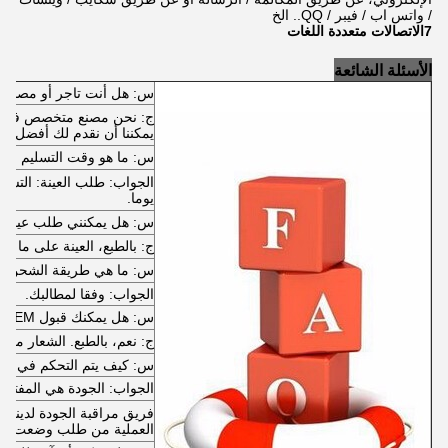
/ واتس اب / فيبر / QQ.. الخ
7الاتصالات متعددة اللغات
الأسئلة الشائعة
س: هل أنت تاجر أو مصنع؟
ج: نحن مصنع متخصص في جم
يمكننا أن نقدم لك أفضل 
س: ما هو وقت التسليم ال
يوما.
س: هل يمكنني طلب عينة؟
ج: بالطبع، العينة على ما ير
س: ما هي طريقة الشحن؟
الجواب: وفقا لمطالبك.
س: هل يمكنك قبول OEM أو ODM؟
ج: نعم، بالطبع. الشعار مقبو
س: كيف يتم التحكم في الج
الجواب: الجودة هي المفتاح
فريق مراقبة الجودة لدينا 
العملية من طلب وضعت إلى