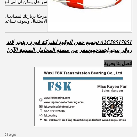
س: هل يمكن أن آتي للزيار
مرحبًا بزيارتك لمصانعنا وم
الاستقبال وسوف نساعدك 
A2C59517051 تجميع حقن الوقود لشركة فورد رينجر لاند
,
روڤر بيجو
إبتعد
ج
هو
سعر من مصنع المحامل الصينية الآن!
اتصل بنا بحرية
Tags: