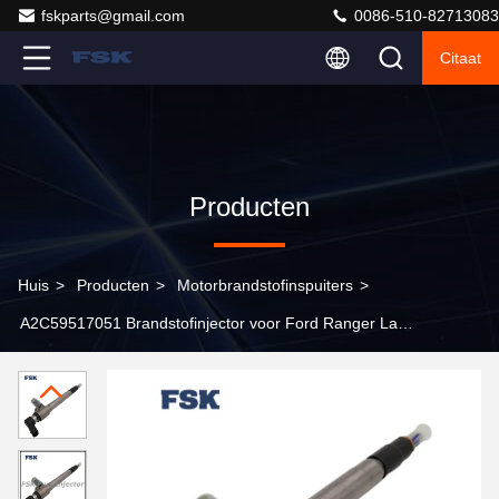
fskparts@gmail.com
0086-510-82713083
Citaat
Producten
Huis
>
Producten
>
Motorbrandstofinspuiters
>
A2C59517051 Brandstofinjector voor Ford Ranger Land
Rover Peugeot