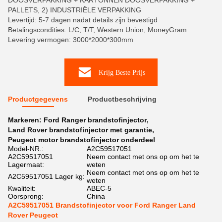
DOOSVERPAKKING + KARTONNEN DOOSVERPAKKING +
PALLETS, 2) INDUSTRIËLE VERPAKKING
Levertijd: 5-7 dagen nadat details zijn bevestigd
Betalingscondities: L/C, T/T, Western Union, MoneyGram
Levering vermogen: 3000*2000*300mm
Krijg Beste Prijs
Productgegevens
Productbeschrijving
Markeren:
Ford Ranger brandstofinjector
,
Land Rover brandstofinjector met garantie
,
Peugeot motor brandstofinjector onderdeel
Model-NR.:
A2C59517051
A2C59517051
Neem contact met ons op om het te
Lagermaat:
weten
Neem contact met ons op om het te
A2C59517051 Lager kg:
weten
Kwaliteit:
ABEC-5
Oorsprong:
China
A2C59517051 Brandstofinjector voor Ford Ranger Land
Rover Peugeot