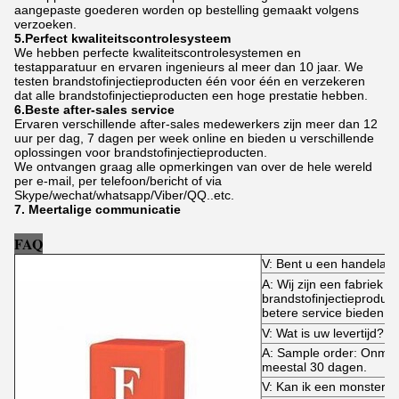
aangepaste goederen worden op bestelling gemaakt volgens
verzoeken.
5.Perfect kwaliteitscontrolesysteem
We hebben perfecte kwaliteitscontrolesystemen en
testapparatuur en ervaren ingenieurs al meer dan 10 jaar. We
testen brandstofinjectieproducten één voor één en verzekeren
dat alle brandstofinjectieproducten een hoge prestatie hebben.
6.Beste after-sales service
Ervaren verschillende after-sales medewerkers zijn meer dan 12
uur per dag, 7 dagen per week online en bieden u verschillende
oplossingen voor brandstofinjectieproducten.
We ontvangen graag alle opmerkingen van over de hele wereld
per e-mail, per telefoon/bericht of via
Skype/wechat/whatsapp/Viber/QQ..etc.
7. Meertalige communicatie
FAQ
V: Bent u een handelaar 
A: Wij zijn een fabriek ge
brandstofinjectieproduct
betere service bieden.
V: Wat is uw levertijd?
A: Sample order: Onmidde
meestal 30 dagen.
V: Kan ik een monster 