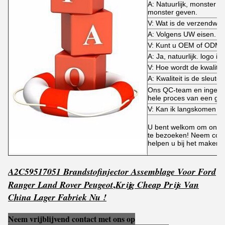
A: Natuurlijk, monster i
monster geven.
V: Wat is de verzendwij
A: Volgens UW eisen.
V: Kunt u OEM of ODM 
A: Ja, natuurlijk. logo i
V: Hoe wordt de kwalitei
A: Kwaliteit is de sleutel!
Ons QC-team en ingeni
hele proces van een gepl
V: Kan ik langskomen v
U bent welkom om onze 
te bezoeken! Neem conta
helpen u bij het maken 
A2C59517051 Brandstofinjector Assemblage Voor Ford
,
Ranger Land Rover Peugeot
Krijg
C
he
ap Prijs Van
China Lager Fabriek Nu !
Neem vrijblijvend contact met ons op