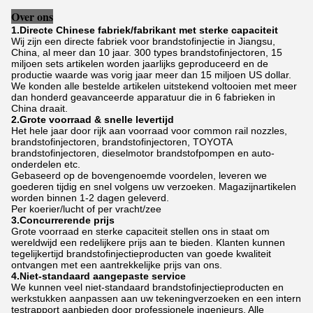
Over ons
1.Directe Chinese fabriek/fabrikant met sterke capaciteit
Wij zijn een directe fabriek voor brandstofinjectie in Jiangsu,
China, al meer dan 10 jaar. 300 types brandstofinjectoren, 15
miljoen sets artikelen worden jaarlijks geproduceerd en de
productie waarde was vorig jaar meer dan 15 miljoen US dollar.
We konden alle bestelde artikelen uitstekend voltooien met meer
dan honderd geavanceerde apparatuur die in 6 fabrieken in
China draait.
2.Grote voorraad & snelle levertijd
Het hele jaar door rijk aan voorraad voor common rail nozzles,
brandstofinjectoren, brandstofinjectoren, TOYOTA
brandstofinjectoren, dieselmotor brandstofpompen en auto-
onderdelen etc.
Gebaseerd op de bovengenoemde voordelen, leveren we
goederen tijdig en snel volgens uw verzoeken. Magazijnartikelen
worden binnen 1-2 dagen geleverd.
Per koerier/lucht of per vracht/zee
3.Concurrerende prijs
Grote voorraad en sterke capaciteit stellen ons in staat om
wereldwijd een redelijkere prijs aan te bieden. Klanten kunnen
tegelijkertijd brandstofinjectieproducten van goede kwaliteit
ontvangen met een aantrekkelijke prijs van ons.
4.Niet-standaard aangepaste service
We kunnen veel niet-standaard brandstofinjectieproducten en
werkstukken aanpassen aan uw tekeningverzoeken en een intern
testrapport aanbieden door professionele ingenieurs. Alle