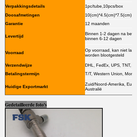
Verpakkingsdetails
1pc/tube,10pcs/box
Doosafmetingen
10(cm)*4.5(cm)*7.5(cm)
Garantie
12 maanden
Binnen 1-2 dagen na betal
Levertijd
binnen 6-12 dagen
Op voorraad, kan niet lang
Voorraad
worden blootgesteld
Verzendwijze
DHL, FedEx, UPS, TNT, EM
Betalingstermijn
T/T, Western Union, Mone
Zuid/Noord-Amerika, Europ
Huidige Exportmarkt
Australië
Gedetailleerde foto's