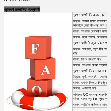
প্রায়শই জিজ্ঞাসিত প্রশ্নাবলী
প্রশ্ন: আপনি কি একজন ব্যবসায়ী
উত্তর: আমরা ফুয়েল ইনজেকশন প
আপনাকে সেরা দাম এবং ভাল পরিষে
প্রশ্ন: আপনার ডেলিভারি সময় 
উত্তর: নমুনা অর্ডার: তাৎক্ষণিক 
প্রশ্ন: আমি কি নমুনা চাইতে পারি
উত্তর: অবশ্যই, নমুনা ঠিক আছে 
পারি।
প্রশ্ন: শিপিং পদ্ধতি কি?
উত্তর: আপনার চাহিদা অনুযায়ী।
প্রশ্ন: আপনি কি OEM বা ODM
উত্তর: হ্যাঁ, অবশ্যই। লোগোও 
প্রশ্ন: গুণমান কিভাবে নিয়ন্ত্রিত হ
উত্তর: গুণমানই মূল!
আমাদের QC দল এবং প্রকৌশলী দল
পর্যন্ত সমস্ত প্রক্রিয়া জুড়ে কা
প্রশ্ন: আমি কি পরিদর্শনে আসতে 