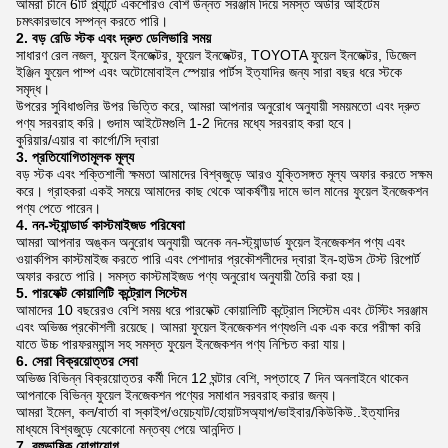
আমরা চীনে 6টি প্ল্যান্টে একশোরও বেশি উন্নত সরঞ্জাম দিয়ে সমস্ত অর্ডার আইটেম
চমৎকারভাবে সম্পন্ন করতে পারি।
2. বড় রেডি স্টক এবং দ্রুত ডেলিভারি সময়
সাধারণ রেল নজল, ফুয়েল ইনজেক্টর, ফুয়েল ইনজেক্টর, TOYOTA ফুয়েল ইনজেক্টর, ডিজেল
ইঞ্জিন ফুয়েল পাম্প এবং অটোমোবাইল স্পেয়ার পার্টস ইত্যাদির জন্য সারা বছর ধরে স্টকে
সমৃদ্ধ।
উপরের সুবিধাগুলির উপর ভিত্তি করে, আমরা আপনার অনুরোধ অনুযায়ী সময়মতো এবং দ্রুত
পণ্য সরবরাহ করি। গুদাম আইটেমগুলি 1-2 দিনের মধ্যে সরবরাহ করা হবে।
কুরিয়ার/এয়ার বা কার্গো/সি দ্বারা
3. প্রতিযোগিতামূলক মূল্য
বড় স্টক এবং শক্তিশালী ক্ষমতা আমাদের বিশ্বজুড়ে আরও যুক্তিসঙ্গত মূল্য অফার করতে সক্ষম
করে। গ্রাহকরা একই সময়ে আমাদের কাছ থেকে আকর্ষণীয় দামে ভাল মানের ফুয়েল ইনজেকশন
পণ্য পেতে পারেন।
4. নন-স্ট্যান্ডার্ড কাস্টমাইজড পরিষেবা
আমরা আপনার অঙ্কন অনুরোধ অনুযায়ী অনেক নন-স্ট্যান্ডার্ড ফুয়েল ইনজেকশন পণ্য এবং
ওয়ার্কপিস কাস্টমাইজ করতে পারি এবং পেশাদার প্রকৌশলীদের দ্বারা ইন-হাউস টেস্ট রিপোর্ট
অফার করতে পারি। সমস্ত কাস্টমাইজড পণ্য অনুরোধ অনুযায়ী তৈরি করা হয়।
5. পারফেক্ট কোয়ালিটি কন্ট্রোল সিস্টেম
আমাদের 10 বছরেরও বেশি সময় ধরে পারফেক্ট কোয়ালিটি কন্ট্রোল সিস্টেম এবং টেস্টিং সরঞ্জাম
এবং অভিজ্ঞ প্রকৌশলী রয়েছে। আমরা ফুয়েল ইনজেকশন পণ্যগুলি এক এক করে পরীক্ষা করি
যাতে উচ্চ পারফরম্যান্স সহ সমস্ত ফুয়েল ইনজেকশন পণ্য নিশ্চিত করা যায়।
6. সেরা বিক্রয়োত্তর সেবা
অভিজ্ঞ বিভিন্ন বিক্রয়োত্তর কর্মী দিনে 12 ঘন্টার বেশি, সপ্তাহে 7 দিন অনলাইনে থাকেন
আপনাকে বিভিন্ন ফুয়েল ইনজেকশন পণ্যের সমাধান সরবরাহ করার জন্য।
আমরা ইমেল, কল/বার্তা বা স্কাইপ/ওয়েচ্যাট/হোয়াটসঅ্যাপ/ভাইবার/কিউকিউ..ইত্যাদির
মাধ্যমে বিশ্বজুড়ে যেকোনো মন্তব্য পেয়ে আনন্দিত।
7. বহুভাষিক যোগাযোগ