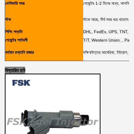
ডেলিভারি সময়
পেমেন্টের 1-2 দিনের মধ্যে, আপনি 6
স্টক
স্টকে আছে, দীর্ঘ সময় ধরে বাতাসে প্যা
শিপিং পদ্ধতি
DHL, FedEx, UPS, TNT, E
পেমেন্টের শর্তাবলী
T/T, Western Union, , PayPa
বর্তমান রপ্তানি বাজার
দক্ষিণ/উত্তর আমেরিকা, ইউরোপ, মধ্যপ্
বিস্তারিত ছবি