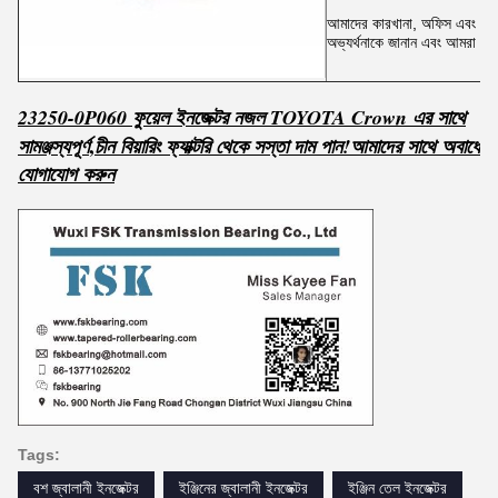
আমাদের কারখানা, অফিস এবং শোর
অভ্যর্থনাকে জানান এবং আমরা আপ
23250-0P060 ফুয়েল ইনজেক্টর নজল TOYOTA Crown এর সাথে
,
সামঞ্জস্যপূর্ণ
চীন বিয়ারিং ফ্যাক্টরি থেকে সস্তা দাম পান!
আমাদের সাথে অবাধে
যোগাযোগ করুন
Tags:
বশ জ্বালানী ইনজেক্টর
ইঞ্জিনের জ্বালানী ইনজেক্টর
ইঞ্জিন তেল ইনজেক্টর