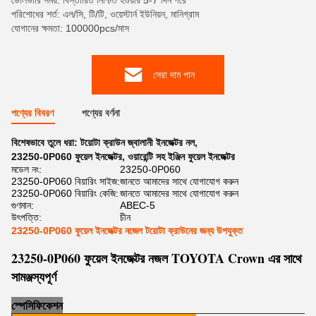
ডেলিভারি সময়: বিস্তারিত নিশ্চিত হওয়ার 5-7 দিন পরে
পরিশোধের শর্ত: এল/সি, টি/টি, ওয়েস্টার্ন ইউনিয়ন, মানিগ্রাম
যোগানের ক্ষমতা: 100000pcs/মাস
সেরা দাম পান
পণ্যের বিবরণ
পণ্যের বর্ণনা
বিশেষভাবে তুলে ধরা:
টয়োটা ক্রাউন জ্বালানী ইনজেক্টর নল
,
23250-0P060 ফুয়েল ইনজেক্টর
,
ওয়ারেন্টি সহ ইঞ্জিন ফুয়েল ইনজেক্টর
মডেল নং:
23250-0P060
23250-0P060 বিয়ারিং সাইজ:
জানতে আমাদের সাথে যোগাযোগ করুন
23250-0P060 বিয়ারিং কেজি:
জানতে আমাদের সাথে যোগাযোগ করুন
গুণমান:
ABEC-5
উৎপত্তি:
চীন
23250-0P060 ফুয়েল ইনজেক্টর নজেল টয়োটা ক্রাউনের জন্য উপযুক্ত
23250-0P060 ফুয়েল ইনজেক্টর নজল TOYOTA Crown এর সাথে
সামঞ্জস্যপূর্ণ
স্প
সিফিকেশন