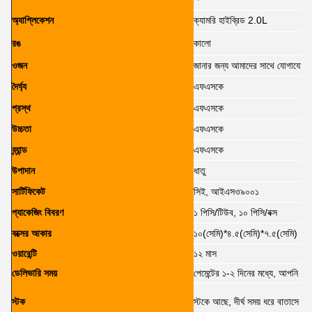
অ্যাপ্লিকেশন
ক্যামরি হাইব্রিড 2.0L
রঙ
কালো
ওজন
জানার জন্য আমাদের সাথে যোগাযোগ 
দৈর্ঘ্য
এফএসকে
প্রস্থ
এফএসকে
উচ্চতা
এফএসকে
ব্র্যান্ড
এফএসকে
উপাদান
ধাতু
সার্টিফিকেট
সিই, আইএসও৯০০১
প্যাকেজিং বিবরণ
১ পিসি/টিউব, ১০ পিসি/বক্স
বক্সের আকার
১০(সেমি)*৪.৫(সেমি)*৭.৫(সেমি)
ওয়ারেন্টি
১২ মাস
ডেলিভারি সময়
পেমেন্টের ১-২ দিনের মধ্যে, আপনি ৬-
স্টক
স্টকে আছে, দীর্ঘ সময় ধরে বাতাসে প্যা