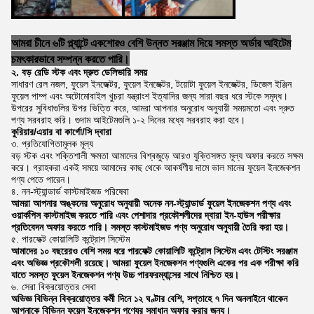
আমরা চীনে ৬টি প্ল্যান্টে একশোরও বেশি উন্নত সরঞ্জাম দিয়ে সমস্ত অর্ডার আইটেম
চমৎকারভাবে সম্পন্ন করতে পারি।
২. বড় রেডি স্টক এবং দ্রুত ডেলিভারি সময়
সাধারণ রেল নজল, ফুয়েল ইনজেক্টর, ফুয়েল ইনজেক্টর, টয়োটা ফুয়েল ইনজেক্টর, ডিজেল ইঞ্জিন
ফুয়েল পাম্প এবং অটোমোবাইল খুচরা যন্ত্রাংশ ইত্যাদির জন্য সারা বছর ধরে স্টকে সমৃদ্ধ।
উপরের সুবিধাগুলির উপর ভিত্তি করে, আমরা আপনার অনুরোধ অনুযায়ী সময়মতো এবং দ্রুত
পণ্য সরবরাহ করি। গুদাম আইটেমগুলি ১-২ দিনের মধ্যে সরবরাহ করা হবে।
কুরিয়ার/এয়ার বা কার্গো/সি দ্বারা
৩. প্রতিযোগিতামূলক মূল্য
বড় স্টক এবং শক্তিশালী ক্ষমতা আমাদের বিশ্বজুড়ে আরও যুক্তিসঙ্গত মূল্য অফার করতে সক্ষম
করে। গ্রাহকরা একই সময়ে আমাদের কাছ থেকে আকর্ষণীয় দামে ভাল মানের ফুয়েল ইনজেকশন
পণ্য পেতে পারেন।
৪. নন-স্ট্যান্ডার্ড কাস্টমাইজড পরিষেবা
আমরা আপনার অঙ্কনের অনুরোধ অনুযায়ী অনেক নন-স্ট্যান্ডার্ড ফুয়েল ইনজেকশন পণ্য এবং
ওয়ার্কপিস কাস্টমাইজ করতে পারি এবং পেশাদার প্রকৌশলীদের দ্বারা ইন-হাউস পরীক্ষার
প্রতিবেদন অফার করতে পারি। সমস্ত কাস্টমাইজড পণ্য অনুরোধ অনুযায়ী তৈরি করা হয়।
৫. পারফেক্ট কোয়ালিটি কন্ট্রোল সিস্টেম
আমাদের ১০ বছরেরও বেশি সময় ধরে পারফেক্ট কোয়ালিটি কন্ট্রোল সিস্টেম এবং টেস্টিং সরঞ্জাম
এবং অভিজ্ঞ প্রকৌশলী রয়েছে। আমরা ফুয়েল ইনজেকশন পণ্যগুলি একের পর এক পরীক্ষা করি
যাতে সমস্ত ফুয়েল ইনজেকশন পণ্য উচ্চ পারফরম্যান্সের সাথে নিশ্চিত হয়।
৬. সেরা বিক্রয়োত্তর সেবা
অভিজ্ঞ বিভিন্ন বিক্রয়োত্তর কর্মী দিনে ১২ ঘণ্টার বেশি, সপ্তাহে ৭ দিন অনলাইনে থাকেন
আপনাকে বিভিন্ন ফুয়েল ইনজেকশন পণ্যের সমাধান অফার করার জন্য।