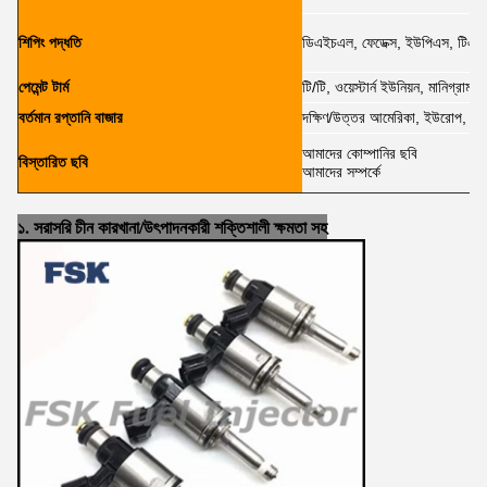
শিপিং পদ্ধতি
ডিএইচএল, ফেডেক্স, ইউপিএস, টিএনট
পেমেন্ট টার্ম
টি/টি, ওয়েস্টার্ন ইউনিয়ন, মানিগ্রাম,
বর্তমান রপ্তানি বাজার
দক্ষিণ/উত্তর আমেরিকা, ইউরোপ, মধ্যপ্
আমাদের কোম্পানির ছবি
বিস্তারিত ছবি
আমাদের সম্পর্কে
১. সরাসরি চীন কারখানা/উৎপাদনকারী শক্তিশালী ক্ষমতা সহ