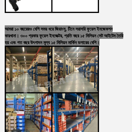
আমরা ১০ বছরেরও বেশি সময় ধরে জিয়াংসু, চীনে সরাসরি ফুয়েল ইনজেকশন
কারখানা। ৩০০ প্রকার ফুয়েল ইনজেক্টর, প্রতি বছর ১৫ মিলিয়ন সেট আইটেম তৈরি
হয় এবং গত বছর উৎপাদন মূল্য ১৫ মিলিয়ন মার্কিন ডলারের বেশি।