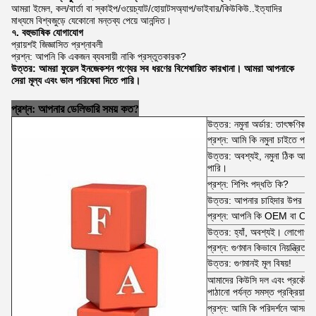
আমরা ইমেল, কল/বার্তা বা স্কাইপ/ওয়েচ্যাট/হোয়াটসঅ্যাপ/ভাইবার/কিউকিউ..ইত্যাদির
মাধ্যমে বিশ্বজুড়ে যেকোনো মন্তব্য পেয়ে আনন্দিত।
৭. বহুভাষিক যোগাযোগ
প্রায়শই জিজ্ঞাসিত প্রশ্নাবলী
প্রশ্ন: আপনি কি একজন ব্যবসায়ী নাকি প্রস্তুতকারক?
উত্তর: আমরা ফুয়েল ইনজেকশন পণ্যের সব ধরণের বিশেষায়িত কারখানা। আমরা আপনাকে
সেরা মূল্য এবং ভাল পরিষেবা দিতে পারি।
প্রশ্ন: আপনার ডেলিভারি সময় কত?
উত্তর: নমুনা অর্ডার: তাৎক্ষণিক 
প্রশ্ন: আমি কি নমুনা চাইতে পারি
উত্তর: অবশ্যই, নমুনা ঠিক আছে 
পারি।
প্রশ্ন: শিপিং পদ্ধতি কি?
উত্তর: আপনার চাহিদার উপর নির
প্রশ্ন: আপনি কি OEM বা ODM
উত্তর: হ্যাঁ, অবশ্যই। লোগোও 
প্রশ্ন: গুণমান কিভাবে নিয়ন্ত্রিত হ
উত্তর: গুণমানই মূল বিষয়!
আমাদের কিউসি দল এবং প্রকৌশলী 
পাঠানো পর্যন্ত সমস্ত প্রক্রিয়া 
প্রশ্ন: আমি কি পরিদর্শনে আসতে 