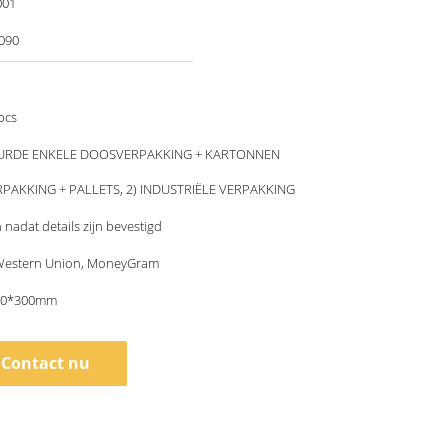
001
090
pcs
EURDE ENKELE DOOSVERPAKKING + KARTONNEN
AKKING + PALLETS, 2) INDUSTRIËLE VERPAKKING
 nadat details zijn bevestigd
, Western Union, MoneyGram
00*300mm
Contact nu