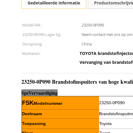
Gedetailleerde informatie
Productomschrijvi
Model-NR.:
23250-0P090
23250-0P090 Lager kg:
Neem contact met ons op om 
Oorsprong:
China
TOYOTA brandstofinjecto
Markeren:
Vervanging van brandstof
23250-0P090 Brandstofinspuiters van hoge kwal
Sp
e
Vervaardiging
FSK
23250-0P090
Modelnummer
Deelnaam
Brandstofinspuit
Toepassing
Toyota