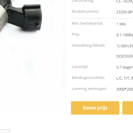
Certificering:
CE , ISO9
Modelnummer:
23250-0P
Min. bestelaantal:
1 stks
Prijs:
0.1-100$/
Verpakking Details:
1) GEKL
DOOSVERP
Levertijd:
5-7 dagen
Betalingscondities:
L/C, T/T
Levering vermogen:
3000*20
Beste prijs