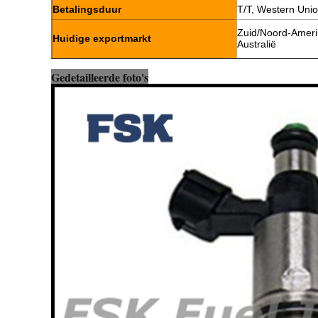
Betalingsduur
T/T, Western Uni
Zuid/Noord-Amerik
Huidige exportmarkt
Australië
Gedetailleerde foto's