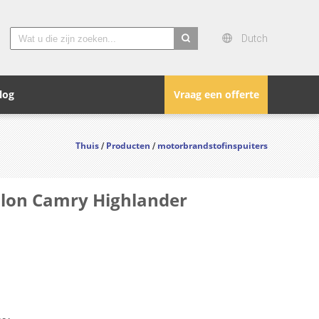
Dutch
search
log
Vraag een offerte
Thuis
Producten
motorbrandstofinspuiters
/
/
alon Camry Highlander