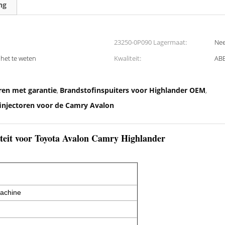
ng
23250-0P090 Lagermaat:
Nee
het te weten
Kwaliteit:
ABE
ren met garantie
Brandstofinspuiters voor Highlander OEM
,
,
injectoren voor de Camry Avalon
iteit voor Toyota Avalon Camry Highlander
machine