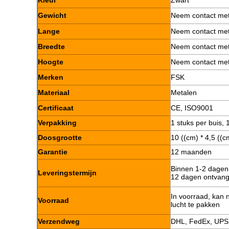
Kleur
Zwart
Gewicht
Neem contact met
Lange
Neem contact met
Breedte
Neem contact met
Hoogte
Neem contact met
Merken
FSK
Materiaal
Metalen
Certificaat
CE, ISO9001
Verpakking
1 stuks per buis, 
Doosgrootte
10 ((cm) * 4,5 ((c
Garantie
12 maanden
Binnen 1-2 dagen 
Leveringstermijn
12 dagen ontvan
In voorraad, kan n
Voorraad
lucht te pakken
Verzendweg
DHL, FedEx, UPS,