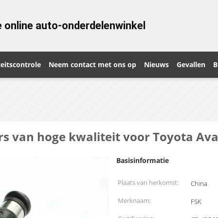
 online auto-onderdelenwinkel
eitscontrole
Neem contact met ons op
Nieuws
Gevallen
B
rs van hoge kwaliteit voor Toyota Av
Basisinformatie
Plaats van herkomst:
China
Merknaam:
FSK