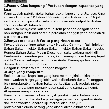
Tentang Kami
1.Factory Cina langsung / Produsen dengan kapasitas yang
kuat
Kami adalah pabrik injeksi bahan bakar langsung di Jiangsu, Cina
selama lebih dari 10 tahun.300 jenis injeksi bahan bakar,15 juta
set barang ar diproduksi setiap tahun dan nilai output lebih dari
15 juta dolar AS tahun lalu.
Kami bisa menyelesaikan semua item pesanan dengan sangat
baik dengan lebih dari seratus peralatan canggih yang berjalan di
6 pabrik di Cina.
2.Banyak stok siap & Waktu pengiriman cepat
Kaya stok sepanjang tahun untuk Nozzles Common Rail, Injektor
Bahan Bakar, Injektor Bahan Bakar, Injektor Bahan Bakar Toyota,
Pompa Bahan Bakar Mesin Diesel dan suku cadang mobil dll.
Berdasarkan keuntungan di atas, kami mengirimkan barang tepat
waktu & cepat sebagai permintaan Anda. Barang gudang akan
dikirim dalam waktu 1-2 hari.
Dengan kurir/udara atau dengan kargo/laut
3Harga yang kompetitif
Stok besar dan kapasitas yang kuat memungkinkan kita untuk
menawarkan harga yang lebih wajar di seluruh dunia.Pelanggan
bisa mendapatkan bahan bakar berkualitas baik produk injeksi
dengan harga yang menarik pada saat yang sama dari kami.
4Layanan yang disesuaikan
Kami dapat menyesuaikan banyak produk injeksi bahan bakar
non-standar dan benda kerja sebagai permintaan gambar Anda
dan menawarkan laporan uji internal oleh insinyur
profesional.Semua barang yang disesuaikan dibuat sesuai