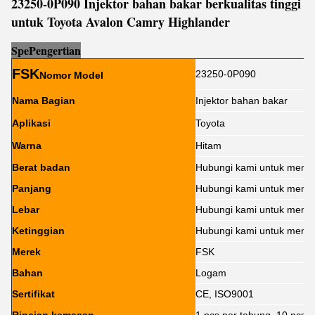
23250-0P090 Injektor bahan bakar berkualitas tinggi
untuk Toyota Avalon Camry Highlander
Sp
e
Pengertian
FSK
23250-0P090
Nomor Model
Nama Bagian
Injektor bahan bakar
Aplikasi
Toyota
Warna
Hitam
Berat badan
Hubungi kami untuk menge
Panjang
Hubungi kami untuk menge
Lebar
Hubungi kami untuk menge
Ketinggian
Hubungi kami untuk menge
Merek
FSK
Bahan
Logam
Sertifikat
CE, ISO9001