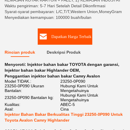
KEMASAN KOTAK KARTON + PALET, 2) KEMASAN INDUSTRI
Waktu pengiriman: 5-7 Hari Setelah Detail Dikonfirmasi
Syarat-syarat pembayaran: L/C,T/T,Western Union,MoneyGram
Menyediakan kemampuan: 100000 buah/bulan
Dapatkan Harga Terbaik
Rincian produk
Deskripsi Produk
Menyoroti:
Injektor bahan bakar TOYOTA dengan garansi
,
Injektor bahan bakar Highlander OEM
,
Penggantian injektor bahan bakar Camry Avalon
Model TIDAK.:
23250-0P090
23250-0P090 Ukuran
Hubungi Kami Untuk
Bantalan:
Mengetahuinya
Hubungi Kami Untuk
23250-0P090 Bantalan kg:
Mengetahuinya
Kualitas:
ABEC-5
Asal:
Cina
Injektor Bahan Bakar Berkualitas Tinggi 23250-0P090 Untuk
Toyota Avalon Camry Highlander