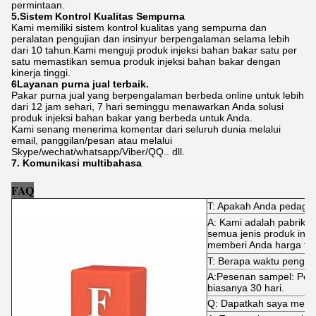
permintaan.
5.Sistem Kontrol Kualitas Sempurna
Kami memiliki sistem kontrol kualitas yang sempurna dan
peralatan pengujian dan insinyur berpengalaman selama lebih
dari 10 tahun.Kami menguji produk injeksi bahan bakar satu per
satu memastikan semua produk injeksi bahan bakar dengan
kinerja tinggi.
6Layanan purna jual terbaik.
Pakar purna jual yang berpengalaman berbeda online untuk lebih
dari 12 jam sehari, 7 hari seminggu menawarkan Anda solusi
produk injeksi bahan bakar yang berbeda untuk Anda.
Kami senang menerima komentar dari seluruh dunia melalui
email, panggilan/pesan atau melalui
Skype/wechat/whatsapp/Viber/QQ.. dll.
7. Komunikasi multibahasa
FAQ
T: Apakah Anda pedaga
A: Kami adalah pabrik 
semua jenis produk inje
memberi Anda harga terb
T: Berapa waktu pengir
A:Pesenan sampel: Peng
biasanya 30 hari.
Q: Dapatkah saya memi