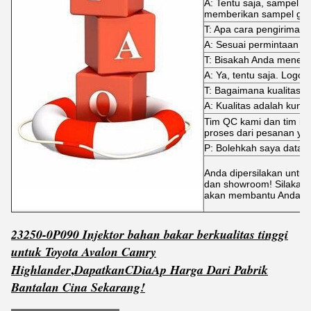
A: Tentu saja, sampel t
memberikan sampel grat
T: Apa cara pengiriman?
A: Sesuai permintaan A
T: Bisakah Anda mene
A: Ya, tentu saja. Logo 
T: Bagaimana kualitas di
A: Kualitas adalah kunci
Tim QC kami dan tim ins
proses dari pesanan yan
P: Bolehkah saya datan
Anda dipersilakan untuk
dan showroom! Silakan 
akan membantu Anda m
23250-0P090 Injektor bahan bakar berkualitas tinggi
untuk Toyota Avalon Camry
,
Highlander
Dapatkan
C
Dia
Ap Harga Dari Pabrik
Bantalan Cina Sekarang!