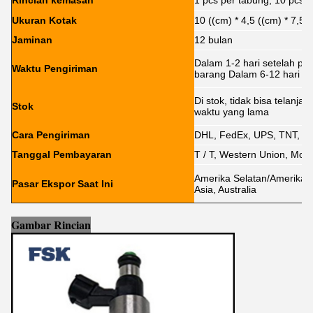
Rincian kemasan
1 pcs per tabung, 10 pcs p
Ukuran Kotak
10 ((cm) * 4,5 ((cm) * 7,5 
Jaminan
12 bulan
Dalam 1-2 hari setelah p
Waktu Pengiriman
barang Dalam 6-12 hari
Di stok, tidak bisa telan
Stok
waktu yang lama
Cara Pengiriman
DHL, FedEx, UPS, TNT, 
Tanggal Pembayaran
T / T, Western Union, Mon
Amerika Selatan/Amerika U
Pasar Ekspor Saat Ini
Asia, Australia
Gambar Rincian