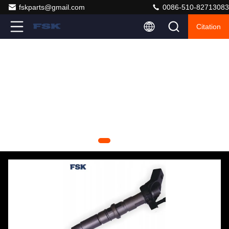
fskparts@gmail.com
0086-510-82713083
Citation