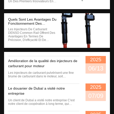
Un Des Premiers Innovateurs En
Matière D'injection Électronique De
Complète gamme de modèles Denso Injecteurs 095000-9800 892191810 Ventes directes d'usine
Vente à chaud Denso Injecteur 23670-30050 095000-5880 095000-5881 095000-5660 Longue durée de vie
Carburant, En Développant Des
Systèmes Permettant Un Contrôle
Précis De L'injection De Carburant.
Injecteurs À Injection Directe
Quels Sont Les Avantages Du
D'essence ...
Fonctionnement Des
Injecteurs De Carburant
Les Injecteurs De Carburant
DENSO ?
DENSO Common Rail Offrent Des
Avantages En Termes De
Précision, D'efficacité Et De
Réduction Des Émissions.contrôlé
Par L'ECU Du Moteur, Permettant
Une Combustion Efficace Et Une
Réduction Des Émissions.Voici Un
Aperçu Plus Détaillé Des
2025
Amélioration de la qualité des injecteurs de
Avantages: Pression Et Précision
Du ...
carburant pour moteur
06/13
Les injecteurs de carburant pulvérisent une fine
brume de carburant dans le moteur, soit
directement dans la chambre de combustion
(injection directe) soit dans le collecteur
2025
d'admission (injection indirecte),où il se mélange à
Le douanier de Dubaï a visité notre
l'air avant l'allumageCette livraison précise de
entreprise
carburant assure une ...
07/09
Un client de Dubaï a visité notre entreprise C'est
notre client de coopération à long terme, qui
coopère depuis 2015, avec plus de 5 conteneurs
de commandes de pièces automobiles chaque