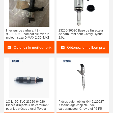
Injecteur de carburant 8-
23250-36030 Buse de l'injecteur
98011605-1 compatible avec le
de carburant pour Camry Hybrid
moteur Isuzu D-MAX 2.5D 4JK1-
2.0L
TC
Obtenez le meilleur prix
Obtenez le meilleur prix
DLLA146P2213 Buse commune de rail DLLA145P870 DLLA150P2327 Buse fournie par le fabricant
DLLA146P2459 Buse commune de rail DLLA137P1648 DLLA145P1794 Buse diesel en acier à grande vitesse
1C-L_2C-TLC 23620-64020
Pièces automobiles 0445120027
Pièces d'injecteur de carburant
Assemblage d'injecteur de
Buse Common Rail DLLA145P1698 DLLA148P2158 DLLA159P1611 Pour Bosch 0445120197
DLLA162P2160 Buse commune pour rail DLLA152P1832 DLLA153P1831 Pour BOSCH 0445110369
pour les pièces diesel Toyota
carburant pour Chevrolet P6 P5