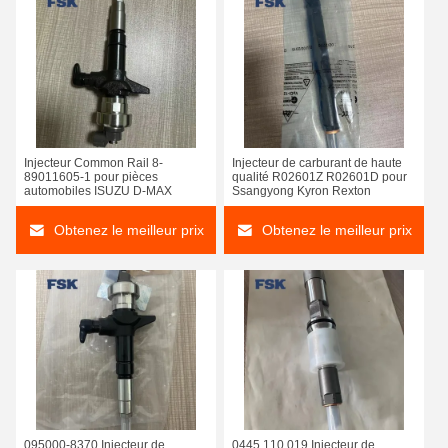
Injecteur Common Rail 8-
Injecteur de carburant de haute
89011605-1 pour pièces
qualité R02601Z R02601D pour
automobiles ISUZU D-MAX
Ssangyong Kyron Rexton
Obtenez le meilleur prix
Obtenez le meilleur prix
095000-8370 Injecteur de
0445 110 019 Injecteur de