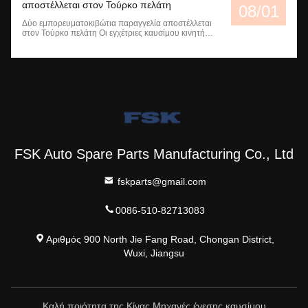
αποστέλλεται στον Τούρκο πελάτη
ποιότητα και την καλή μας τιμ...
08/01
Δύο εμπορευματοκιβώτια παραγγελία αποστέλλεται
στον Τούρκο πελάτη Οι εγχέτριες καυσίμου κινητήρα
είναι κρίσιμα εξαρτήματα που ατομίζουν και εγχέουν
καύσιμο στον θάλαμο καύσης ενός
κινητήρα.Διασφαλίζουν ότι η σωστή ποσότητα
καυσίμου παραδίδεται στον κινητήρα την ακριβή
στιγμή, επιτρέποντας την ορθή κ...
FSK Auto Spare Parts Manufacturing Co., Ltd
fskparts@gmail.com
0086-510-82713083
Αριθμός 900 North Jie Fang Road, Chongan District,
Wuxi, Jiangsu
Καλή ποιότητα της Κίνας Μηχανές ένεσης καυσίμου