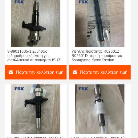
8-89011605-1 Συνήθως
Υψηλής ποιότητας R02601Z
σιδηροδρομική ένεση για
R02601D εισροή καυσίμου για
ανταλλακτικά αυτοκινήτων ISUZU
Ssangyong Kyron Rexton
D-MAX
Πάρτε την καλύτερη τιμή
Πάρτε την καλύτερη τιμή