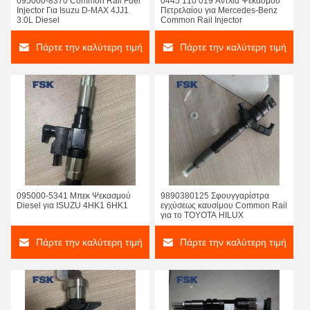
095000-8370 Common Rail Fuel
0445 110 019 Αντλία Ψεκασμού
Injector Για Isuzu D-MAX 4JJ1
Πετρελαίου για Mercedes-Benz
3.0L Diesel
Common Rail Injector
Πάρτε την καλύτερη τιμή
Πάρτε την καλύτερη τιμή
095000-5341 Μπεκ Ψεκασμού
9890380125 Σφουγγαρίστρα
Diesel για ISUZU 4HK1 6HK1
εγχύσεως καυσίμου Common Rail
για το TOYOTA HILUX
Πάρτε την καλύτερη τιμή
Πάρτε την καλύτερη τιμή