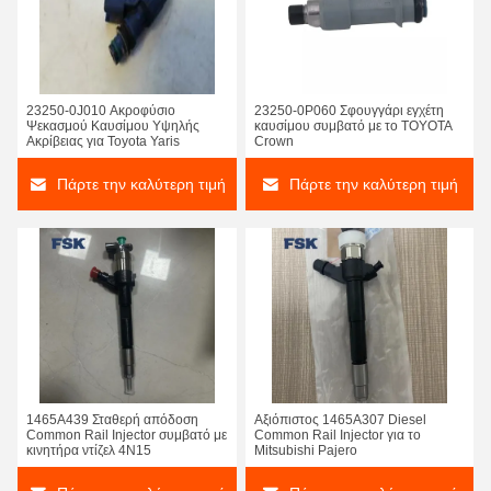
23250-0J010 Ακροφύσιο
23250-0P060 Σφουγγάρι εγχέτη
Ψεκασμού Καυσίμου Υψηλής
καυσίμου συμβατό με το TOYOTA
Ακρίβειας για Toyota Yaris
Crown
Πάρτε την καλύτερη τιμή
Πάρτε την καλύτερη τιμή
DLLA146P2213 Common Rail Nozzle DLLA145P870 DLLA150P2327 Προμήθειες κατασκευαστών
DLLA146P2459 Common Rail Nozzle DLLA137P1648 DLLA145P1794 Ντίζελ Ντίζελ υψηλής ταχύτητας χάλυβα
1465Α439 Σταθερή απόδοση
Αξιόπιστος 1465A307 Diesel
Common Rail Injector συμβατό με
Common Rail Injector για το
DLLA145P1698 Common Rail Nozzle DLLA148P2158 DLLA159P1611 Για την Bosch 0445120197
DLLA162P2160 Common Rail Nozzle DLLA152P1832 DLLA153P1831 Για την BOSCH 0445110369
κινητήρα ντίζελ 4N15
Mitsubishi Pajero
095000-0582 23670-78010 Μπεκ Common Rail Denso 23670-E0050 Premium Quality
0445120050 Ενέττης Common Rail 0445120185 Κατάλληλος για Cummins Dodge RAMISBE6