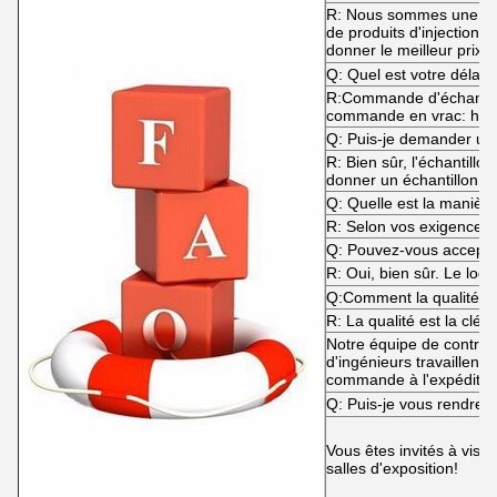
R: Nous sommes une usi
de produits d'injection
donner le meilleur prix e
Q: Quel est votre délai d
R:Commande d'échantillo
commande en vrac: habi
Q: Puis-je demander un 
R: Bien sûr, l'échantill
donner un échantillon g
Q: Quelle est la manière
R: Selon vos exigences.
Q: Pouvez-vous accep
R: Oui, bien sûr. Le log
Q:Comment la qualité es
R: La qualité est la clé!
Notre équipe de contrôle
d'ingénieurs travaillent 
commande à l'expéditio
Q: Puis-je vous rendre v
Vous êtes invités à visi
salles d'exposition!