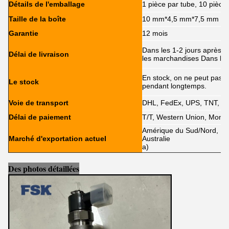
Détails de l'emballage
1 pièce par tube, 10 pièce
Taille de la boîte
10 mm*4,5 mm*7,5 mm
Garantie
12 mois
Dans les 1-2 jours après l
Délai de livraison
les marchandises Dans les
En stock, on ne peut pas êt
Le stock
pendant longtemps.
Voie de transport
DHL, FedEx, UPS, TNT, E
Délai de paiement
T/T, Western Union, MoneyG
Amérique du Sud/Nord, Eur
Marché d'exportation actuel
Australie
a)
Des photos détaillées