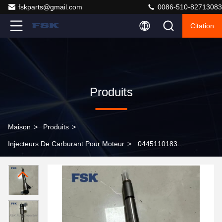
fskparts@gmail.com
0086-510-82713083
Citation
Produits
Maison
>
Produits
>
Injecteurs De Carburant Pour Moteur
>
0445110183
Injecteur Common Rail pour Moteur Diesel Compatible
Bosch Vauxhall