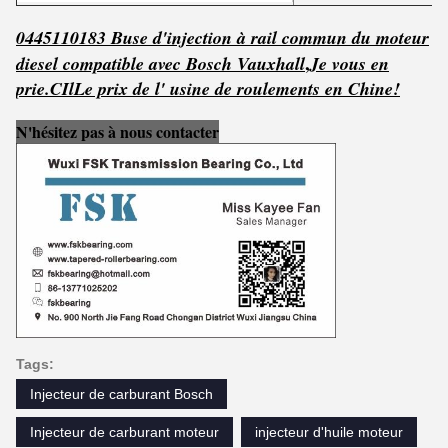
0445110183 Buse d'injection à rail commun du moteur
,
diesel compatible avec Bosch Vauxhall
Je vous en
prie.
C
Il
Le prix de l' usine de roulements en Chine!
N'hésitez pas à nous contacter
Tags:
Injecteur de carburant Bosch
Injecteur de carburant moteur
injecteur d'huile moteur