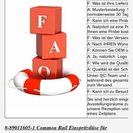
F: Was ist Ihre Lieferzei
A: Musterbestellung: Sof
normalerweise 30 Tage.
F: Kann ich eine Probe 
A: Natürlich ist eine Pr
Ihnen eine Probe koste
F: Was ist der Versand
A: Nach IHREN Wünsch
F: Können Sie OEM ode
A: Ja, natürlich. Logo is
F: Wie wird die Qualität k
A: Qualität ist der Schlüs
Unser QC-Team und uns
während des gesamten P
zum Versand.
F: Kann ich zu Besuch
Sie sind herzlich einge
Ausstellungsräume zu be
unsere Rezeption und wi
eines Zeitplans.
8-89011605-1 Common Rail Einspritzdüse für