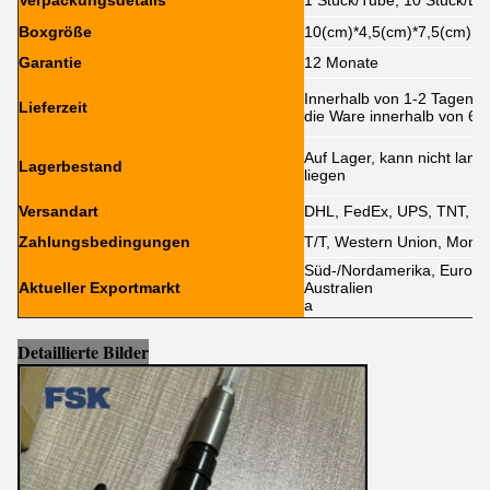
Verpackungsdetails
1 Stück/Tube, 10 Stück/Bo
Boxgröße
10(cm)*4,5(cm)*7,5(cm)
Garantie
12 Monate
Innerhalb von 1-2 Tagen n
Lieferzeit
die Ware innerhalb von 6-
Auf Lager, kann nicht lan
Lagerbestand
liegen
Versandart
DHL, FedEx, UPS, TNT, EM
Zahlungsbedingungen
T/T, Western Union, Mone
Süd-/Nordamerika, Europa,
Aktueller Exportmarkt
Australien
a
Detaillierte Bilder