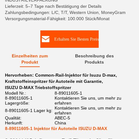
INDUSTRIEVERPACKUNG
Lieferzeit: 5–7 Tage nach Bestätigung der Details
Zahlungsbedingungen: L/C, T/T, Western Union, MoneyGram
Versorgungsmaterial-Fähigkeit: 100.000 Stück/Monat
Erhalten Sie Besten Preis
Einzelheiten zum
Beschreibung des
Produkt
Produkts
Hervorheben:
Common-Rail-Injektor für Isuzu D-max
,
Kraftstoffeinspritzer für Autoteile mit Garantie
,
ISUZU D-MAX Triebstoffspritzer
Modell Nr.:
8-89011605-1
8-89011605-1
Kontaktieren Sie uns, um mehr zu
Lagergröße:
erfahren
Kontaktieren Sie uns, um mehr zu
8-89011605-1 Lager kg:
erfahren
Qualität:
ABEC-5
Herkunft:
China
8-89011605-1 Injektor für Autoteile ISUZU D-MAX