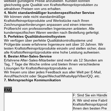
weltweit günstigere Preise anzubieten. Kunden können
gleichzeitig gute Qualität von Kraftstoffeinspritzprodukten zu
attraktiven Preisen von uns erhalten.
4. Nicht standardmäßiger kundenspezifischer Service
Wir können viele nicht standardmäßige
Kraftstoffeinspritzprodukte und Werkstücke nach Ihren
Zeichnungsanforderungen anpassen und einen internen
Prüfbericht von professionellen Ingenieuren anbieten. Alle
kundenspezifischen Waren werden nach Bestellung gefertigt.
5. Perfektes Qualitätskontrollsystem
Wir verfügen über perfekte Qualitätskontrollsysteme und
Prüfgeräte sowie erfahrene Ingenieure seit über 10 Jahren. Wir
testen Kraftstoffeinspritzprodukte einzeln und stellen sicher, dass
alle Kraftstoffeinspritzprodukte eine hohe Leistung aufweisen.
6. Bester After-Sales-Service
Erfahrene After-Sales-Mitarbeiter sind mehr als 12 Stunden am
Tag, 7 Tage die Woche online und bieten Ihnen verschiedene
Lösungen für Kraftstoffeinspritzprodukte an.
Wir freuen uns über jedes Feedback aus aller Welt per E-Mail,
Anruf/Nachricht oder Skype/Wechat/WhatsApp/Viber/QQ..etc.
7. Mehrsprachige Kommunikation
FAQ
F: Sind Sie ein Händler 
A: Wir sind eine Fabrik, 
Kraftstoffeinspritzproduk
Ihnen den besten Preis 