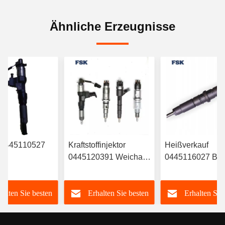
Ähnliche Erzeugnisse
r 0445110527
Kraftstoffinjektor
Heißverkauf
0445120391 Weichai
0445116027 B
RYN38CR
Euro IV Injektor
Treibstoffspritzer
612630090055
6420701287 Für
halten Sie besten
Erhalten Sie besten
Erhalten Sie
Langlebig FSKG
Mercedes
A6420701287
Preis
Preis
Preis