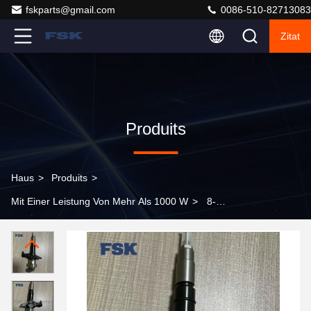
fskparts@gmail.com
0086-510-82713083
Zitat
Produits
Haus
>
Produits
>
Mit Einer Leistung Von Mehr Als 1000 W
>
8-
89011605-1 Injektor für Autoteile ISUZU D-MAX