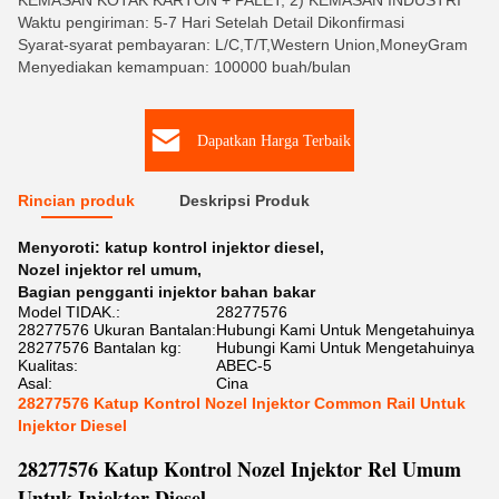
KEMASAN KOTAK KARTON + PALET, 2) KEMASAN INDUSTRI
Waktu pengiriman: 5-7 Hari Setelah Detail Dikonfirmasi
Syarat-syarat pembayaran: L/C,T/T,Western Union,MoneyGram
Menyediakan kemampuan: 100000 buah/bulan
Dapatkan Harga Terbaik
Rincian produk
Deskripsi Produk
Menyoroti:
katup kontrol injektor diesel
,
Nozel injektor rel umum
,
Bagian pengganti injektor bahan bakar
Model TIDAK.:
28277576
28277576 Ukuran Bantalan:
Hubungi Kami Untuk Mengetahuinya
28277576 Bantalan kg:
Hubungi Kami Untuk Mengetahuinya
Kualitas:
ABEC-5
Asal:
Cina
28277576 Katup Kontrol Nozel Injektor Common Rail Untuk
Injektor Diesel
28277576 Katup Kontrol Nozel Injektor Rel Umum
Untuk Injektor Diesel