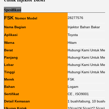
Sp
e
sifikasi
FSK
28277576
Nomor Model
Nama Bagian
Injektor Bahan Bakar
Aplikasi
Toyota
Warna
Hitam
Berat
Hubungi Kami Untuk Meng
Panjang
Hubungi Kami Untuk Meng
Lebar
Hubungi Kami Untuk Meng
Tinggi
Hubungi Kami Untuk Meng
Merek
FSK
Bahan
Logam
Sertifikat
CE , ISO9001
Detail Kemasan
1 buah/tabung, 10 buah/ko
Ukuran Kotak
10(cm)*4.5(cm)*7.5(cm)