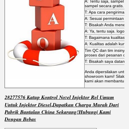
A: Tentu saja, sampel 
sampel secara gratis.
T: Apa cara pengiriman
A: Sesuai permintaan A
T: Bisakah Anda mene
A: Ya, tentu saja. logo j
T: Bagaimana kualitas di
A: Kualitas adalah kunci
Tim QC dan tim insinyur
proses dari pesanan dit
T: Bisakah saya datang
Anda dipersilakan untuk
showroom kami! Silakan
kami akan membantu An
28277576 Katup Kontrol Nozel Injektor Rel Umum
,
Untuk Injektor Diesel
Dapatkan
C
harga Murah Dari
Pabrik Bantalan China Sekarang!
Hubungi Kami
Dengan Bebas