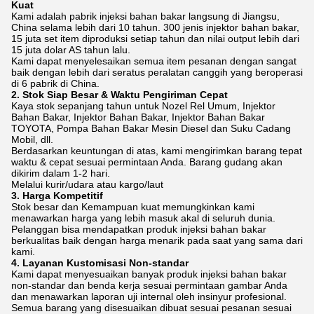
Kuat
Kami adalah pabrik injeksi bahan bakar langsung di Jiangsu,
China selama lebih dari 10 tahun. 300 jenis injektor bahan bakar,
15 juta set item diproduksi setiap tahun dan nilai output lebih dari
15 juta dolar AS tahun lalu.
Kami dapat menyelesaikan semua item pesanan dengan sangat
baik dengan lebih dari seratus peralatan canggih yang beroperasi
di 6 pabrik di China.
2. Stok Siap Besar & Waktu Pengiriman Cepat
Kaya stok sepanjang tahun untuk Nozel Rel Umum, Injektor
Bahan Bakar, Injektor Bahan Bakar, Injektor Bahan Bakar
TOYOTA, Pompa Bahan Bakar Mesin Diesel dan Suku Cadang
Mobil, dll.
Berdasarkan keuntungan di atas, kami mengirimkan barang tepat
waktu & cepat sesuai permintaan Anda. Barang gudang akan
dikirim dalam 1-2 hari.
Melalui kurir/udara atau kargo/laut
3. Harga Kompetitif
Stok besar dan Kemampuan kuat memungkinkan kami
menawarkan harga yang lebih masuk akal di seluruh dunia.
Pelanggan bisa mendapatkan produk injeksi bahan bakar
berkualitas baik dengan harga menarik pada saat yang sama dari
kami.
4. Layanan Kustomisasi Non-standar
Kami dapat menyesuaikan banyak produk injeksi bahan bakar
non-standar dan benda kerja sesuai permintaan gambar Anda
dan menawarkan laporan uji internal oleh insinyur profesional.
Semua barang yang disesuaikan dibuat sesuai pesanan sesuai