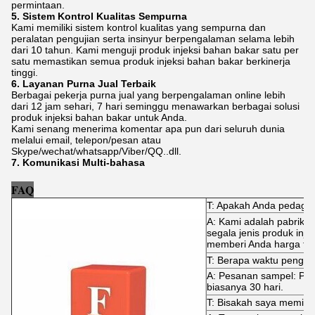
permintaan.
5. Sistem Kontrol Kualitas Sempurna
Kami memiliki sistem kontrol kualitas yang sempurna dan
peralatan pengujian serta insinyur berpengalaman selama lebih
dari 10 tahun. Kami menguji produk injeksi bahan bakar satu per
satu memastikan semua produk injeksi bahan bakar berkinerja
tinggi.
6. Layanan Purna Jual Terbaik
Berbagai pekerja purna jual yang berpengalaman online lebih
dari 12 jam sehari, 7 hari seminggu menawarkan berbagai solusi
produk injeksi bahan bakar untuk Anda.
Kami senang menerima komentar apa pun dari seluruh dunia
melalui email, telepon/pesan atau
Skype/wechat/whatsapp/Viber/QQ..dll.
7. Komunikasi Multi-bahasa
FAQ
T: Apakah Anda pedaga
A: Kami adalah pabrik 
segala jenis produk inj
memberi Anda harga terb
T: Berapa waktu pengir
A: Pesanan sampel: Pen
biasanya 30 hari.
T: Bisakah saya memint