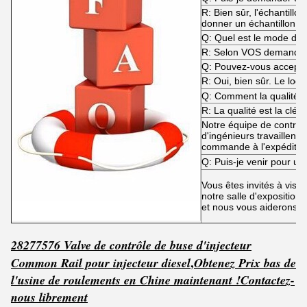
R: Bien sûr, l'échantill
donner un échantillon g
Q: Quel est le mode d'e
R: Selon VOS demande
Q: Pouvez-vous accep
R: Oui, bien sûr. Le log
Q: Comment la qualité es
R: La qualité est la clé !
Notre équipe de contrôle
d'ingénieurs travaillent 
commande à l'expéditio
Q: Puis-je venir pour une
Vous êtes invités à visit
notre salle d'exposition 
et nous vous aiderons à
28277576 Valve de contrôle de buse d'injecteur
,
Common Rail pour injecteur diesel
Obtenez
P
rix bas de
l'usine de roulements en Chine maintenant !
Contactez-
nous librement