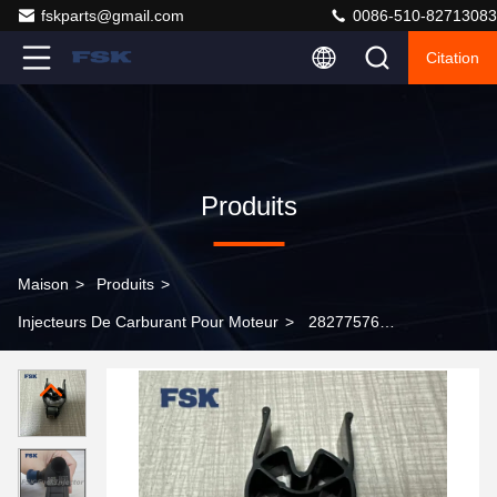
fskparts@gmail.com
0086-510-82713083
Citation
Produits
Maison
>
Produits
>
Injecteurs De Carburant Pour Moteur
>
28277576
Valve de commande d'injecteur Common Rail pour
injecteur diesel