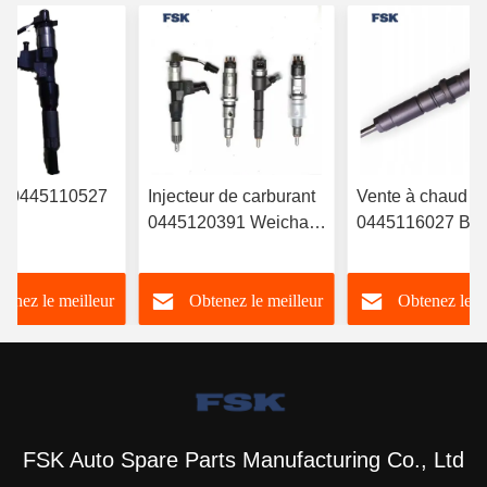
ur 0445110527
Injecteur de carburant
Vente à chaud
0445120391 Weichai
0445116027 B
RYN38CR
Euro IV Injecteur
injecteur de carb
Injecteur
612630090055 FSKG
6420701287 Pou
tenez le meilleur
Obtenez le meilleur
Obtenez le m
nique de
durable
Mercedes
t Injecteur
A6420701287
n
prix
prix
prix
FSK Auto Spare Parts Manufacturing Co., Ltd