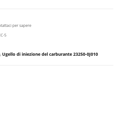
tattaci per sapere
C-5
e
Ugello di iniezione del carburante 23250-0J010
,