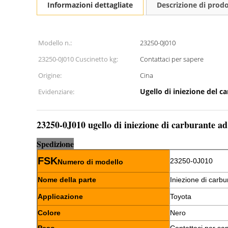
Informazioni dettagliate
Descrizione di prod
Modello n.:
23250-0J010
23250-0J010 Cuscinetto kg:
Contattaci per sapere
Origine:
Cina
Ugello di iniezione del c
Evidenziare:
23250-0J010 ugello di iniezione di carburante ad
Sp
e
dizione
FSK
23250-0J010
Numero di modello
Nome della parte
Iniezione di carbu
Applicazione
Toyota
Colore
Nero