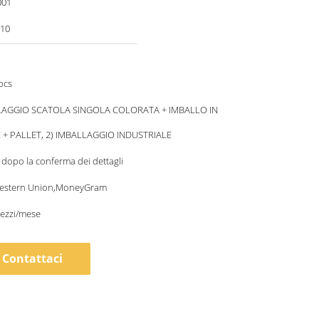
001
010
pcs
LAGGIO SCATOLA SINGOLA COLORATA + IMBALLO IN
+ PALLET, 2) IMBALLAGGIO INDUSTRIALE
i dopo la conferma dei dettagli
Western Union,MoneyGram
pezzi/mese
Contattaci