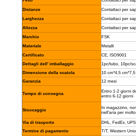
Peso
Contattaci per sa
Distanze
Contattaci per sa
Larghezza
Contattaci per sa
Altezza
Contattaci per sa
Marchio
FSK
Materiale
Metalli
Certificato
CE, ISO9001
Dettagli dell' imballaggio
1pc/tubo, 10pc/sc
Dimensione della scatola
10 cm*4,5 cm*7,5
Garanzia
12 mesi
Entro 1-2 giorni 
Tempo di consegna
entro 6-12 giorni
In magazzino, non
Stoccaggio
nell'aria per molt
Via di trasporto
DHL, FedEx, UPS
Termine di pagamento
T/T, Western Uni