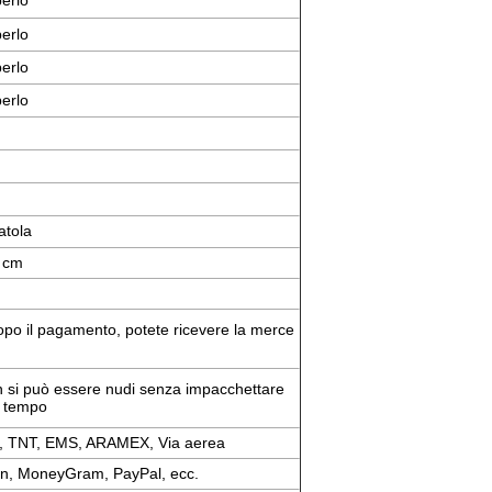
perlo
perlo
perlo
perlo
atola
 cm
dopo il pagamento, potete ricevere la merce
 si può essere nudi senza impacchettare
o tempo
, TNT, EMS, ARAMEX, Via aerea
on, MoneyGram, PayPal, ecc.