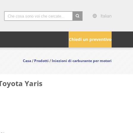
Italian
search
Chiedi un preventivo
Casa
Prodotti
Iniezioni di carburante per motori
/
/
 Toyota Yaris