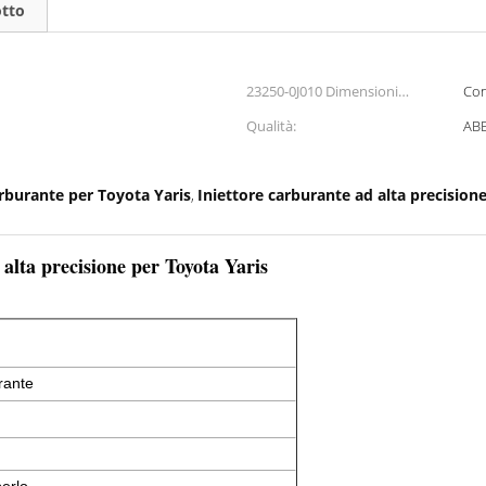
otto
23250-0J010 Dimensioni
Con
cuscinetto:
Qualità:
ABE
arburante per Toyota Yaris
Iniettore carburante ad alta precision
,
 alta precisione per Toyota Yaris
rante