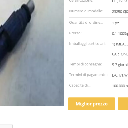
Certificazione:
CE , ISO9
Numero di modello:
23250-0J
Quantità di ordine
1 pz
minimo:
Prezzo:
0.1-100$/
Imballaggi particolari:
1) IMBAL
CARTONE 
Tempi di consegna:
5-7 giorn
Termini di pagamento:
L/C,T/T,
Capacità di
100.000 
alimentazione:
Miglior prezzo