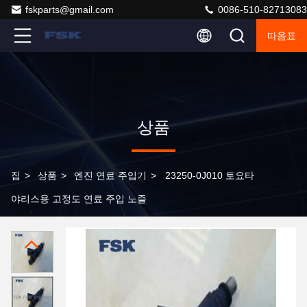
fskparts@gmail.com
0086-510-82713083
따옴표
상품
집
>
상품
>
엔진 연료 주입기
>
23250-0J010 토요타
야리스용 고정도 연료 주입 노즐