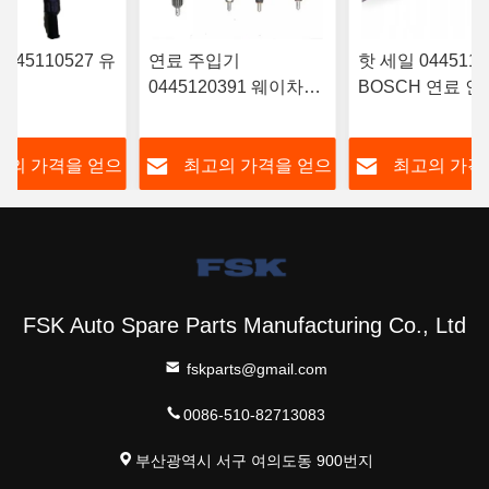
445110527 유
연료 주입기
핫 세일 0445116
0445120391 웨이차이
BOSCH 연료 
RYN38CR 엔
유로 IV 주입기
‎6420701287 
 연료 주사기 일
612630090055 내구성
스 A642070128
고의 가격을 얻으
최고의 가격을 얻으
최고의 가격
 주사기
FSKG
십시오
십시오
십시오
FSK Auto Spare Parts Manufacturing Co., Ltd
fskparts@gmail.com
0086-510-82713083
부산광역시 서구 여의도동 900번지