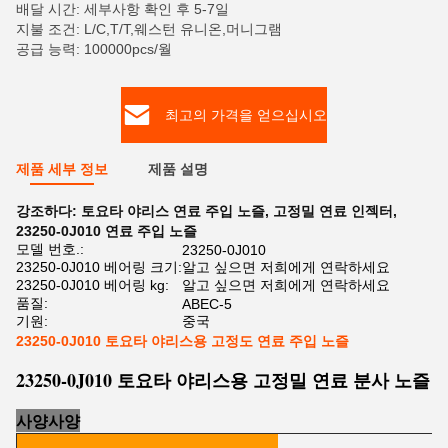
배달 시간: 세부사항 확인 후 5-7일
지불 조건: L/C,T/T,웨스턴 유니온,머니그램
공급 능력: 100000pcs/월
최고의 가격을 얻으십시오
제품 세부 정보
제품 설명
강조하다:
토요타 야리스 연료 주입 노즐
,
고정밀 연료 인젝터
,
23250-0J010 연료 주입 노즐
모델 번호.:
23250-0J010
23250-0J010 베어링 크기:
알고 싶으면 저희에게 연락하세요
23250-0J010 베어링 kg:
알고 싶으면 저희에게 연락하세요
품질:
ABEC-5
기원:
중국
23250-0J010 토요타 야리스용 고정도 연료 주입 노즐
23250-0J010 토요타 야리스용 고정밀 연료 분사 노즐
사
양
사양