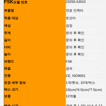
FSK
23250-0J010
모델 번호
부품명
연료 인젝터
적용 대상
토요타
색상
검정
무게
문의 후 확인
길이
문의 후 확인
너비
문의 후 확인
높이
문의 후 확인
브랜드
FSK
재질
금속
인증
CE, ISO9001
포장 세부 정보
1개/튜브, 10개/박스
박스 크기
10(cm)*4.5(cm)*7.5(cm)
보증
12개월
배송 시간
결제 후 1-2일 이내, 6-1