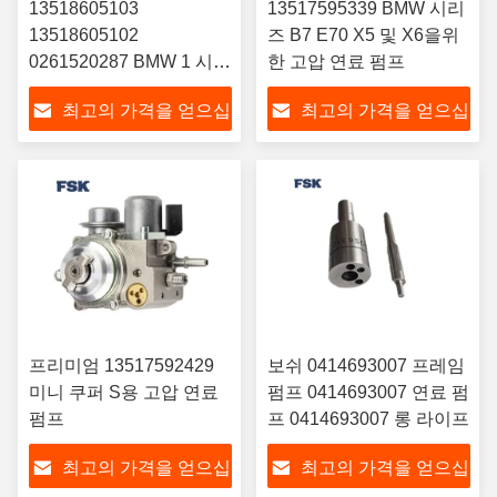
13518605103
13517595339 BMW 시리
13518605102
즈 B7 E70 X5 및 X6을위
0261520287 BMW 1 시리
한 고압 연료 펌프
즈 및 3 시리즈를 위한 고
최고의 가격을 얻으십
최고의 가격을 얻으십
압 연료 펌프
시오
시오
프리미엄 13517592429
보쉬 0414693007 프레임
미니 쿠퍼 S용 고압 연료
펌프 0414693007 연료 펌
펌프
프 0414693007 롱 라이프
최고의 가격을 얻으십
최고의 가격을 얻으십