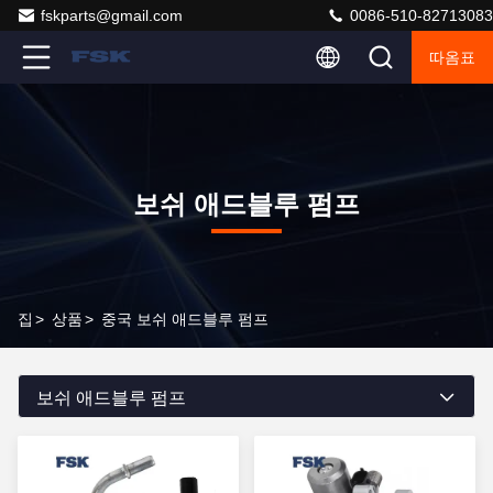
fskparts@gmail.com
0086-510-82713083
따옴표
보쉬 애드블루 펌프
집
>
상품
>
중국 보쉬 애드블루 펌프
보쉬 애드블루 펌프