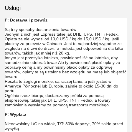
Usługi
P: Dostawa i przewóz
Są trzy sposoby dostarczenia towarów.
Jednym z nich jest Express,takie jak DHL, UPS, TNT i Fedex.
Opłata za nie wynosi od 10,0 USD / kg do 15,0 USD / kg, jeśli
płacimy za przewóz w Chinach. Jest to najbardziej wygodne ze
względu na drzwi do drzwi.Ta metoda jest odpowiednia dla kilku
towarów, takich jak mniej niż 20 kg.
Innym jest przesyłka lotnicza, powinieneś iść na lotnisko, aby
samodzielnie odebrać towar.Ale ty powinieneś płacić opłaty za
odprawę celną a my powinniśmy płacić opłaty za odprawę
towarów, opłaty te są ustalone bez względu na masę lub objętość
towaru.
Reszta to żeglugi morskie, są raczej tanie, a jeśli jesteś w
Ameryce Północnej lub Europie, zajmie to około 15-30 dni do
portu.
Ogólnie rzecz biorąc, dostarczamy próbki za pomocą
ekspresowej, takiej jak DHL, UPS, TNT i Fedex, a towary
zamówienia wysyłamy za pomocą transportu morskiego.
P: Wypłata
Nieodwołalny L/C na widok, T/T: 30% depozyt, 70% saldo przed
wysyłką.