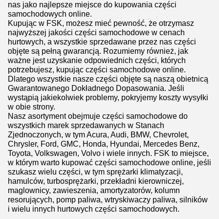
nas jako najlepsze miejsce do kupowania części
samochodowych online.
Kupując w FSK, możesz mieć pewność, że otrzymasz
najwyższej jakości części samochodowe w cenach
hurtowych, a wszystkie sprzedawane przez nas części
objęte są pełną gwarancją. Rozumiemy również, jak
ważne jest uzyskanie odpowiednich części, których
potrzebujesz, kupując części samochodowe online.
Dlatego wszystkie nasze części objęte są naszą obietnicą
Gwarantowanego Dokładnego Dopasowania. Jeśli
wystąpią jakiekolwiek problemy, pokryjemy koszty wysyłki
w obie strony.
Nasz asortyment obejmuje części samochodowe do
wszystkich marek sprzedawanych w Stanach
Zjednoczonych, w tym Acura, Audi, BMW, Chevrolet,
Chrysler, Ford, GMC, Honda, Hyundai, Mercedes Benz,
Toyota, Volkswagen, Volvo i wiele innych. FSK to miejsce,
w którym warto kupować części samochodowe online, jeśli
szukasz wielu części, w tym sprężarki klimatyzacji,
hamulców, turbosprężarki, przekładni kierowniczej,
maglownicy, zawieszenia, amortyzatorów, kolumn
resorujących, pomp paliwa, wtryskiwaczy paliwa, silników
i wielu innych hurtowych części samochodowych.