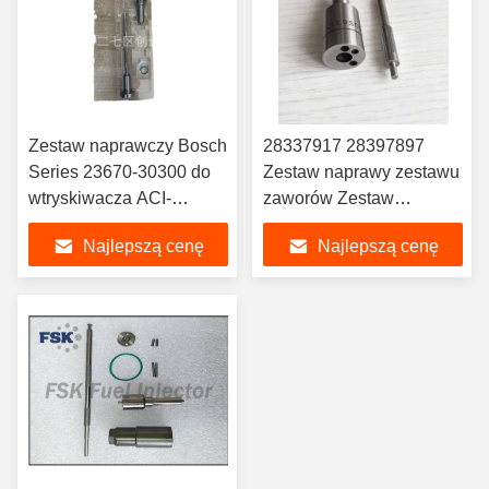
Zestaw naprawczy Bosch
28337917 28397897
Series 23670-30300 do
Zestaw naprawy zestawu
wtryskiwacza ACI-
zaworów Zestaw
DCRI107760
naprawy wtryskiwacza
Najlepszą cenę
Najlepszą cenę
Przystosowany do G379
Dyszki wtryskiwacza