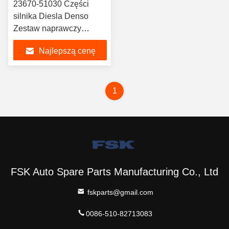
23670-51030 Części
silnika Diesla Denso
Zestaw naprawczy
wtryskiwacza
Najlepszą cenę
1
FSK Auto Spare Parts Manufacturing Co., Ltd
fskparts@gmail.com
0086-510-82713083