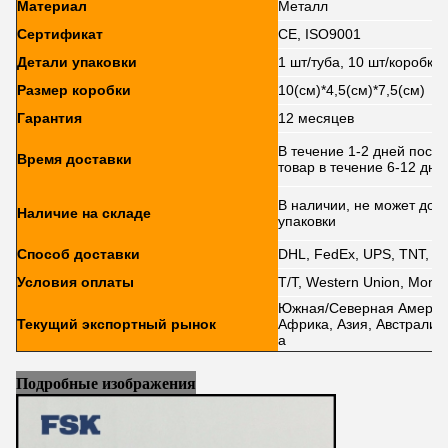
Материал
Металл
Сертификат
CE, ISO9001
Детали упаковки
1 шт/туба, 10 шт/коробка
Размер коробки
10(см)*4,5(см)*7,5(см)
Гарантия
12 месяцев
В течение 1-2 дней посл
Время доставки
товар в течение 6-12 дне
В наличии, не может долг
Наличие на складе
упаковки
Способ доставки
DHL, FedEx, UPS, TNT, E
Условия оплаты
T/T, Western Union, Money
Южная/Северная Америка
Текущий экспортный рынок
Африка, Азия, Австралия
а
Подробные изображения