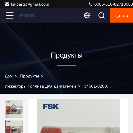
fskparts@gmail.com
0086-510-82713083
Цитата
Продукты
Дом
>
Продукты
>
Инжекторы Топлива Для Двигателей
>
34661-02000
093400-5210 Форсунка двигателя
Высококачественные надежные запчасти для Toyota