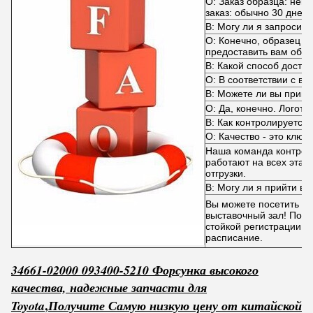
О: Заказ образца: нем
заказ: обычно 30 дней.
В: Могу ли я запросить
О: Конечно, образец в
предоставить вам обра
В: Какой способ достав
О: В соответствии с в
В: Можете ли вы прин
О: Да, конечно. Логот
В: Как контролируется 
О: Качество - это ключ!
Наша команда контрол
работают на всех этап
отгрузки.
В: Могу ли я прийти в 
Вы можете посетить н
выставочный зал! Пожа
стойкой регистрации, 
расписание.
34661-02000 093400-5210 Форсунка высокого
качества, надежные запчасти для
,
Toyota
Получите
С
амую низкую цену от китайской