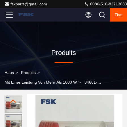
fskparts@gmail.com
0086-510-82713083
Zitat
Produits
Haus
>
Produits
>
Mit Einer Leistung Von Mehr Als 1000 W
>
34661-
02000 093400-5210 Einspritzdüse Hochwertige
Zuverlässige Teile für Toyota