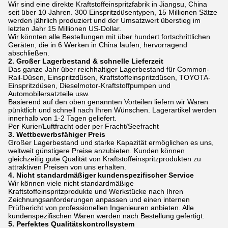
Wir sind eine direkte Kraftstoffeinspritzfabrik in Jiangsu, China
seit über 10 Jahren. 300 Einspritzdüsentypen, 15 Millionen Sätze
werden jährlich produziert und der Umsatzwert überstieg im
letzten Jahr 15 Millionen US-Dollar.
Wir könnten alle Bestellungen mit über hundert fortschrittlichen
Geräten, die in 6 Werken in China laufen, hervorragend
abschließen.
2. Großer Lagerbestand & schnelle Lieferzeit
Das ganze Jahr über reichhaltiger Lagerbestand für Common-
Rail-Düsen, Einspritzdüsen, Kraftstoffeinspritzdüsen, TOYOTA-
Einspritzdüsen, Dieselmotor-Kraftstoffpumpen und
Automobilersatzteile usw.
Basierend auf den oben genannten Vorteilen liefern wir Waren
pünktlich und schnell nach Ihren Wünschen. Lagerartikel werden
innerhalb von 1-2 Tagen geliefert.
Per Kurier/Luftfracht oder per Fracht/Seefracht
3. Wettbewerbsfähiger Preis
Großer Lagerbestand und starke Kapazität ermöglichen es uns,
weltweit günstigere Preise anzubieten. Kunden können
gleichzeitig gute Qualität von Kraftstoffeinspritzprodukten zu
attraktiven Preisen von uns erhalten.
4. Nicht standardmäßiger kundenspezifischer Service
Wir können viele nicht standardmäßige
Kraftstoffeinspritzprodukte und Werkstücke nach Ihren
Zeichnungsanforderungen anpassen und einen internen
Prüfbericht von professionellen Ingenieuren anbieten. Alle
kundenspezifischen Waren werden nach Bestellung gefertigt.
5. Perfektes Qualitätskontrollsystem