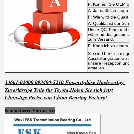
F: Können Sie OEM ode
A: Ja, natürlich. Logo is
F: Wie wird die Qualität k
A: Qualität ist der Schlüs
Unser QC-Team und uns
während des gesamten P
zum Versand.
F: Kann ich zu einem 
Sie sind herzlich einge
Ausstellungsräume zu be
unsere Rezeption und wi
erstellen.
34661-02000 093400-5210 Einspritzdüse Hochwertige
,
Zuverlässige Teile für Toyota
Holen Sie sich jetzt
C
h
ünstige Preise von China Bearing Factory!
Kontaktieren Sie uns frei