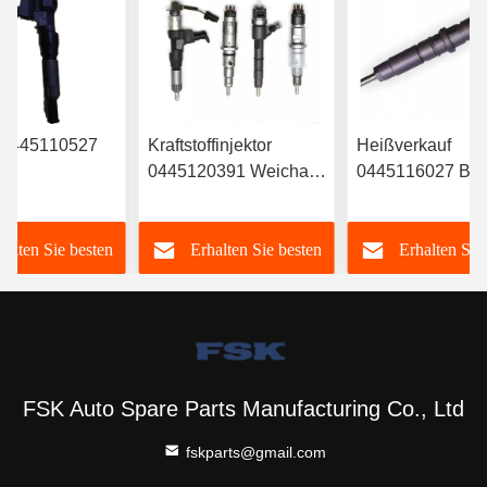
r 0445110527
Kraftstoffinjektor
Heißverkauf
0445120391 Weichai
0445116027 B
RYN38CR
Euro IV Injektor
Treibstoffspritzer
612630090055
6420701287 Für
halten Sie besten
Erhalten Sie besten
Erhalten Sie
Langlebig FSKG
Mercedes
A6420701287
Preis
Preis
Preis
FSK Auto Spare Parts Manufacturing Co., Ltd
fskparts@gmail.com