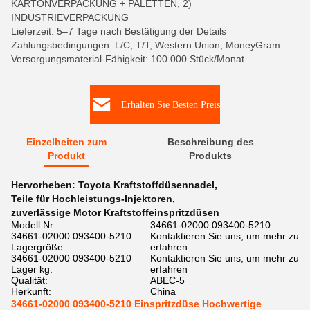
KARTONVERPACKUNG + PALETTEN, 2)
INDUSTRIEVERPACKUNG
Lieferzeit: 5–7 Tage nach Bestätigung der Details
Zahlungsbedingungen: L/C, T/T, Western Union, MoneyGram
Versorgungsmaterial-Fähigkeit: 100.000 Stück/Monat
Erhalten Sie Besten Preis
Einzelheiten zum
Beschreibung des
Produkt
Produkts
Hervorheben:
Toyota Kraftstoffdüsennadel
,
Teile für Hochleistungs-Injektoren
,
zuverlässige Motor Kraftstoffeinspritzdüsen
Modell Nr.:
34661-02000 093400-5210
34661-02000 093400-5210
Kontaktieren Sie uns, um mehr zu
Lagergröße:
erfahren
34661-02000 093400-5210
Kontaktieren Sie uns, um mehr zu
Lager kg:
erfahren
Qualität:
ABEC-5
Herkunft:
China
34661-02000 093400-5210 Einspritzdüse Hochwertige