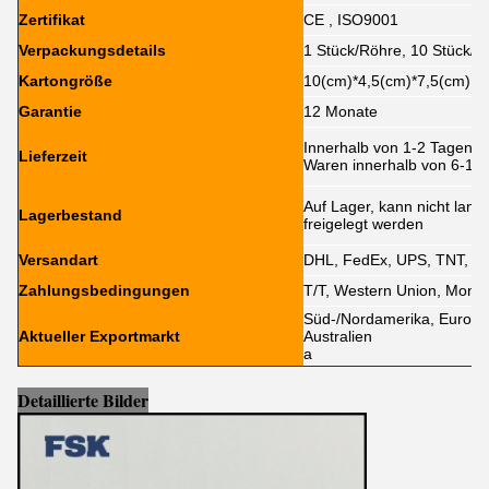
Zertifikat
CE , ISO9001
Verpackungsdetails
1 Stück/Röhre, 10 Stück/K
Kartongröße
10(cm)*4,5(cm)*7,5(cm)
Garantie
12 Monate
Innerhalb von 1-2 Tagen 
Lieferzeit
Waren innerhalb von 6-12 
Auf Lager, kann nicht lan
Lagerbestand
freigelegt werden
Versandart
DHL, FedEx, UPS, TNT, EM
Zahlungsbedingungen
T/T, Western Union, Mone
Süd-/Nordamerika, Europa,
Aktueller Exportmarkt
Australien
a
Detaillierte Bilder