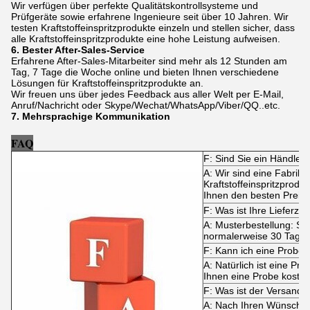
Wir verfügen über perfekte Qualitätskontrollsysteme und
Prüfgeräte sowie erfahrene Ingenieure seit über 10 Jahren. Wir
testen Kraftstoffeinspritzprodukte einzeln und stellen sicher, dass
alle Kraftstoffeinspritzprodukte eine hohe Leistung aufweisen.
6. Bester After-Sales-Service
Erfahrene After-Sales-Mitarbeiter sind mehr als 12 Stunden am
Tag, 7 Tage die Woche online und bieten Ihnen verschiedene
Lösungen für Kraftstoffeinspritzprodukte an.
Wir freuen uns über jedes Feedback aus aller Welt per E-Mail,
Anruf/Nachricht oder Skype/Wechat/WhatsApp/Viber/QQ..etc.
7. Mehrsprachige Kommunikation
FAQ
F: Sind Sie ein Händler 
A: Wir sind eine Fabrik, 
Kraftstoffeinspritzproduk
Ihnen den besten Preis 
F: Was ist Ihre Lieferzei
A: Musterbestellung: Sof
normalerweise 30 Tage.
F: Kann ich eine Probe 
A: Natürlich ist eine Pr
Ihnen eine Probe koste
F: Was ist der Versand
A: Nach Ihren Wünsche