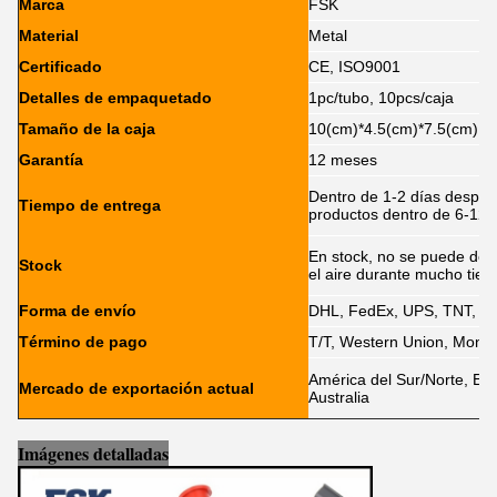
Marca
FSK
Material
Metal
Certificado
CE, ISO9001
Detalles de empaquetado
1pc/tubo, 10pcs/caja
Tamaño de la caja
10(cm)*4.5(cm)*7.5(cm)
Garantía
12 meses
Dentro de 1-2 días después
Tiempo de entrega
productos dentro de 6-12 
En stock, no se puede deja
Stock
el aire durante mucho tie
Forma de envío
DHL, FedEx, UPS, TNT, E
Término de pago
T/T, Western Union, Money
América del Sur/Norte, Eur
Mercado de exportación actual
Australia
Imágenes detalladas