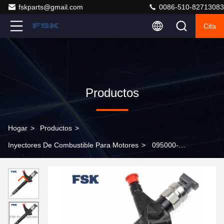
fskparts@gmail.com
0086-510-82713083
Cita
Productos
Hogar
>
Productos
>
Inyectores De Combustible Para Motores
>
095000-
5650 095000-5655 Boquilla del inyector de combustible
de alta presión para DENSO Nissan Pathfinder