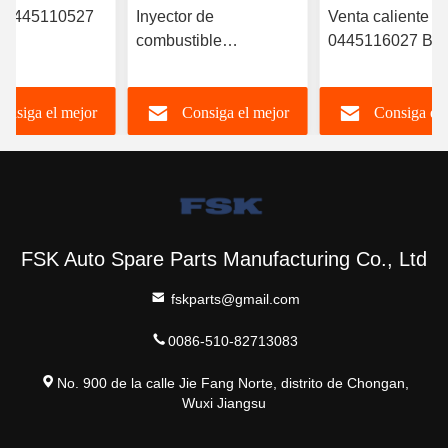
r 0445110527
Inyector de
Venta caliente
combustible
0445116027 B
RYN38CR
0445120391 Weichai
inyector de
nyector
Euro IV Inyector
combustible
onsiga el mejor
Consiga el mejor
Consiga el 
nico de
612630090055 FSKG
6420701287 para
ible Inyector
Duradero
Mercedes
 común
A6420701287
precio
precio
precio
FSK Auto Spare Parts Manufacturing Co., Ltd
fskparts@gmail.com
0086-510-82713083
No. 900 de la calle Jie Fang Norte, distrito de Chongan,
Wuxi Jiangsu