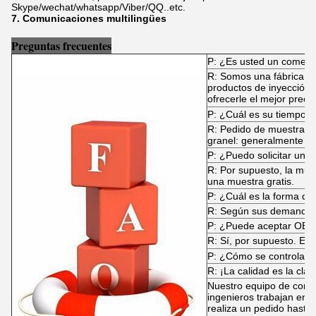
Skype/wechat/whatsapp/Viber/QQ..etc.
7. Comunicaciones multilingües
Preguntas frecuentes
P: ¿Es usted un comerci
R: Somos una fábrica es
productos de inyección
ofrecerle el mejor precio
P: ¿Cuál es su tiempo 
R: Pedido de muestra: e
granel: generalmente 30
P: ¿Puedo solicitar una
R: Por supuesto, la mue
una muestra gratis.
P: ¿Cuál es la forma de
R: Según sus demandas
P: ¿Puede aceptar OE
R: Sí, por supuesto. El 
P: ¿Cómo se controla la
R: ¡La calidad es la clav
Nuestro equipo de contr
ingenieros trabajan en 
realiza un pedido hasta