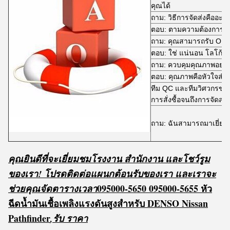
คุณได้
ถาม: วิธีการจัดส่งคืออะไ
ตอบ: ตามความต้องการข
ถาม: คุณสามารถรับ OEM 
ตอบ: ใช่ แน่นอน โลโก้ก็ย
ถาม: ควบคุมคุณภาพอย่า
ตอบ: คุณภาพคือหัวใจสำค
ทีม QC และทีมวิศวกรขอ
การสั่งซื้อจนถึงการจัดส่ง
ถาม: ฉันสามารถมาเยี่ยมช
คุณยินดีที่จะเยี่ยมชมโรงงาน สำนักงาน และโชว์รูม
ของเรา! โปรดติดต่อแผนกต้อนรับของเรา และเราจะ
095000-5650 095000-5655 หัว
ช่วยคุณจัดตารางเวลา
ฉีดน้ำมันเชื้อเพลิงแรงดันสูงสำหรับ DENSO Nissan
Pathfinder
,
รับ
ร
าคา