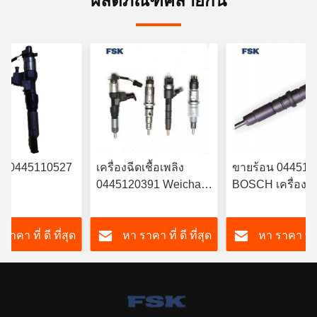
ผลิตภัณฑ์คล้ายกัน
ฉีด 0445110527
เครื่องฉีดเชื้อเพลิง
ขายร้อน 044511
0445120391 Weichai
BOSCH เครื่องฉีด
RYN38CR
Euro IV เครื่องฉีดเชื้อ
มัน 6420701287 
นต์ เครื่องฉีด
เพลิง 612630090055
รับ Mercedes
ราคา ที่ ดี ที่สุด
หา ราคา ที่ ดี ที่สุด
หา ราคา ที่ ด
ิงอิเล็กทรอนิกส์
ทนทาน FSKG
A6420701287
ดเชื้อเพลิง
ทั่วไป