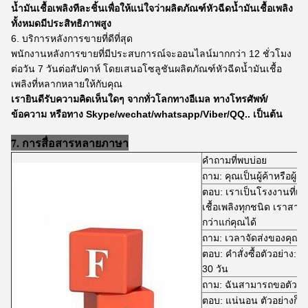
น้ำมันเชื้อเพลิงทีละชิ้นเพื่อให้แน่ใจว่าผลิตภัณฑ์หัวฉีดน้ำมันเชื้อเพลิง
ทั้งหมดมีประสิทธิภาพสูง
6. บริการหลังการขายที่ดีที่สุด
พนักงานหลังการขายที่มีประสบการณ์จะออนไลน์มากกว่า 12 ชั่วโมง
ต่อวัน 7 วันต่อสัปดาห์ โดยเสนอโซลูชันผลิตภัณฑ์หัวฉีดน้ำมันเชื้อ
เพลิงที่หลากหลายให้กับคุณ
เรายินดีรับความคิดเห็นใดๆ จากทั่วโลกทางอีเมล ทางโทรศัพท์/
ข้อความ หรือทาง Skype/wechat/whatsapp/Viber/QQ.. เป็นต้น
7. การสื่อสารหลายภาษา
คำถามที่พบบ่อย
ถาม: คุณเป็นผู้ค้าหรือผู้ผล
ตอบ: เราเป็นโรงงานที่เช
เชื้อเพลิงทุกชนิด เราสามา
กว่าแก่คุณได้
ถาม: เวลาจัดส่งของคุณคื
ตอบ: คำสั่งซื้อตัวอย่าง: จ
30 วัน
ถาม: ฉันสามารถขอตัวอย่า
ตอบ: แน่นอน ตัวอย่างก็โ