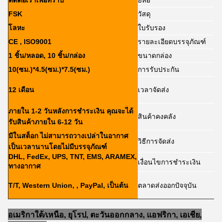
ติดต่อเราเพื่อทราบ
ยี่ห้อ
FSK
วัสดุ
โลหะ
ใบรับรอง
CE , ISO9001
รายละเอียดบรรจุภัณฑ์
1 ชิ้น/หลอด, 10 ชิ้น/กล่อง
ขนาดกล่อง
10(ซม.)*4.5(ซม.)*7.5(ซม.)
การรับประกัน
12 เดือน
เวลาจัดส่ง
ภายใน 1-2 วันหลังการชำระเงิน คุณจะได้
สินค้าคงคลัง
รับสินค้าภายใน 6-12 วัน
มีในสต็อก ไม่สามารถวางเปล่าในอากาศ
วิธีการจัดส่ง
เป็นเวลานานโดยไม่มีบรรจุภัณฑ์
DHL, FedEx, UPS, TNT, EMS, ARAMEX,
เงื่อนไขการชำระเงิน
ทางอากาศ
T/T, Western Union, , PayPal, เป็นต้น
ตลาดส่งออกปัจจุบัน
อเมริกาใต้/เหนือ, ยุโรป, ตะวันออกกลาง, แอฟริกา, เอเชีย,