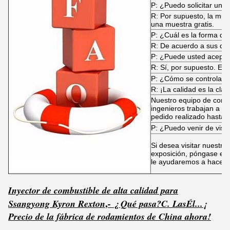
P: ¿Puedo solicitar una
R: Por supuesto, la mue
una muestra gratis.
P: ¿Cuál es la forma de
R: De acuerdo a sus d
P: ¿Puede usted acep
R: Sí, por supuesto. El 
P: ¿Cómo se controla la
R: ¡La calidad es la clav
Nuestro equipo de contr
ingenieros trabajan a t
pedido realizado hasta e
P: ¿Puedo venir de visit
Si desea visitar nuestras
exposición, póngase en 
le ayudaremos a hacer 
Inyector de combustible de alta calidad para
,
Ssangyong Kyron Rexton
- ¿ Qué pasa?
C. Las
Él...
¡
Precio de la fábrica de rodamientos de China ahora!