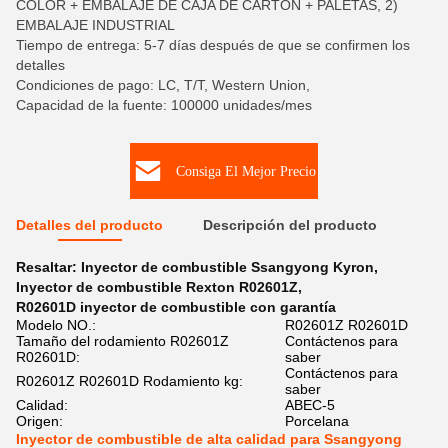
COLOR + EMBALAJE DE CAJA DE CARTÓN + PALETAS, 2)
EMBALAJE INDUSTRIAL
Tiempo de entrega: 5-7 días después de que se confirmen los
detalles
Condiciones de pago: LC, T/T, Western Union,
Capacidad de la fuente: 100000 unidades/mes
Consiga El Mejor Precio
Detalles del producto
Descripción del producto
Resaltar:
Inyector de combustible Ssangyong Kyron
,
Inyector de combustible Rexton R02601Z
,
R02601D inyector de combustible con garantía
Modelo NO.:
R02601Z R02601D
Tamaño del rodamiento R02601Z
Contáctenos para
R02601D:
saber
Contáctenos para
R02601Z R02601D Rodamiento kg:
saber
Calidad:
ABEC-5
Origen:
Porcelana
Inyector de combustible de alta calidad para Ssangyong