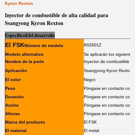
Kyron Rexton
Inyector de combustible de alta calidad para
Ssangyong Kyron Rexton
Específico
El
el desarrollo
El FSK
R02601Z
Número de modelo
Modelo alternativo
Se aplicarán los siguientes
Nombre de la parte
Inyector de combustible
Aplicación
Ssangyong Kyron Rexton. 
El color
Negro
Peso
Póngase en contacto con 
Duración
Póngase en contacto con 
Ancho
Póngase en contacto con 
Alturas
Póngase en contacto con 
Marca del producto
El FSK
El material
El metal