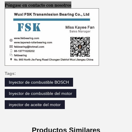
Póngase en contacto con nosotros
Tags:
Inyector de combustible BOSCH
Inyector de combustible del motor
inyector de aceite del motor
Productos Similares