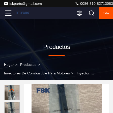
fskparts@gmail.com
0086-510-82713083
Cita
Productos
Hogar
>
Productos
>
Inyectores De Combustible Para Motores
>
Inyector de
combustible de alta calidad para Ssangyong Kyron
Rexton