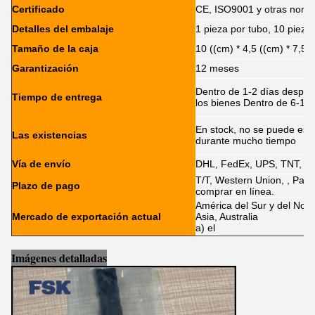
Certificado
CE, ISO9001 y otras norm
Detalles del embalaje
1 pieza por tubo, 10 pieza
Tamaño de la caja
10 ((cm) * 4,5 ((cm) * 7,5 
Garantización
12 meses
Dentro de 1-2 días después
Tiempo de entrega
los bienes Dentro de 6-12 
En stock, no se puede esta
Las existencias
durante mucho tiempo
Vía de envío
DHL, FedEx, UPS, TNT, E
T/T, Western Union, , Pay
Plazo de pago
comprar en línea.
América del Sur y del Nort
Mercado de exportación actual
Asia, Australia
a) el
Imágenes detalladas