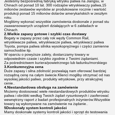
Jesteśmy bezpośrednią fabryką wtrysku paliwa na Jiangsu, w
Chinach od ponad 10 lat. 300 rodzajów wtryskiwaczy paliwa,15
milionów zestawów wyrobów ar produkowane rocznie i wartość
produkcji ponad 15 milionów dolarów amerykańskich w zeszłym
roku.
Mogliśmy wykonać wszystkie zamówienia doskonale z ponad stu
zaawansowanych urządzeń działających w 6 zakładach w
Chinach.
2.Wielkie zapasy gotowe i szybki czas dostawy
Bogaty w zapasy przez cały rok węzły Common Rail,
wtryskiwacze paliwa, wtryskiwacze paliwa, wtryskiwacz paliwa
Toyota, pompa paliwa silnika wysokoprężnego i części zamienne
samochodów itp.
W oparciu o powyższe zalety, dostarczamy towary w
odpowiednim czasie i szybko zgodnie z Twoimi żądaniami.
Za pośrednictwem kuriera/powietrznego lub ładunku/morskiego
3.Konkurencyjna cena
Duże zapasy i silna zdolność pozwalają nam oferować bardziej
rozsądną cenę na całym świecie.Klienci mogliby otrzymać od nas
wysokiej jakości paliwo, produkty wtryskowe, przy atrakcyjnej
cenie..
4.Niestandardowa obsługa na zamówienie
Możemy dostosować wiele niestandardowych produktów wtrysku
paliwa i obróbki według Twoich żądań rysunkowych i zaoferować
wewnętrzny raport z badań profesjonalnych inżynierów.Wszystkie
towary są wykonywane na zamówienie na żądanie..
5Doskonały system kontroli jakości
Mamy doskonałe systemy kontroli jakości i sprzęt do testowania