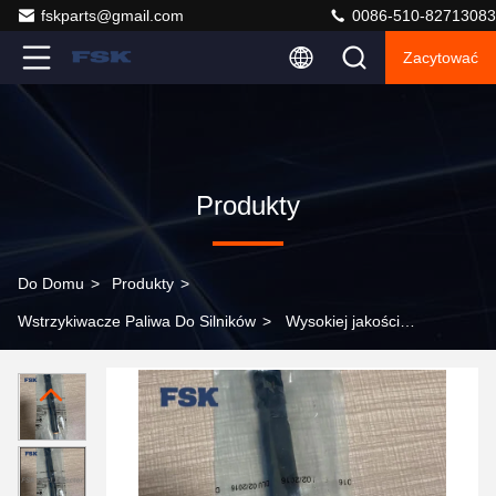
fskparts@gmail.com
0086-510-82713083
Zacytować
Produkty
Do Domu
>
Produkty
>
Wstrzykiwacze Paliwa Do Silników
>
Wysokiej jakości
wtryskiwacz paliwa R02601Z R02601D do Ssangyong
Kyron Rexton