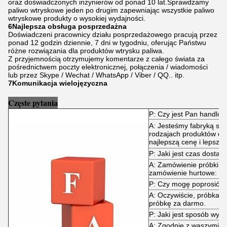
oraz doświadczonych inżynierów od ponad 10 lat.Sprawdzamy
paliwo wtryskowe jeden po drugim zapewniając wszystkie paliwo
wtryskowe produkty o wysokiej wydajności.
6Najlepsza obsługa posprzedażna
Doświadczeni pracownicy działu posprzedażowego pracują przez
ponad 12 godzin dziennie, 7 dni w tygodniu, oferując Państwu
różne rozwiązania dla produktów wtrysku paliwa.
Z przyjemnością otrzymujemy komentarze z całego świata za
pośrednictwem poczty elektronicznej, połączenia / wiadomości
lub przez Skype / Wechat / WhatsApp / Viber / QQ.. itp.
7Komunikacja wielojęzyczna
Częste pytania
P: Czy jest Pan handlo
A: Jesteśmy fabryką spe
rodzajach produktów do
najlepszą cenę i lepszą 
P: Jaki jest czas dostaw
A: Zamówienie próbki: 
zamówienie hurtowe: za
P: Czy mogę poprosić o
A: Oczywiście, próbka j
próbkę za darmo.
P: Jaki jest sposób wysy
A: Zgodnie z waszymi 