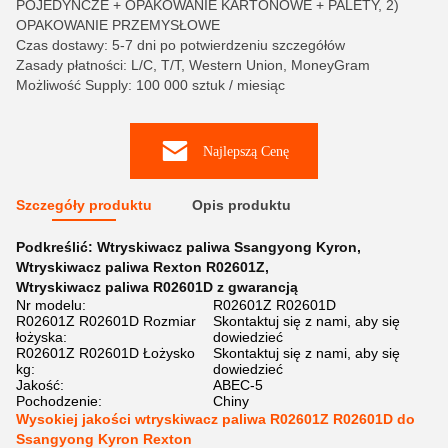
POJEDYNCZE + OPAKOWANIE KARTONOWE + PALETY, 2)
OPAKOWANIE PRZEMYSŁOWE
Czas dostawy: 5-7 dni po potwierdzeniu szczegółów
Zasady płatności: L/C, T/T, Western Union, MoneyGram
Możliwość Supply: 100 000 sztuk / miesiąc
Najlepszą Cenę
Szczegóły produktu
Opis produktu
Podkreślić:
Wtryskiwacz paliwa Ssangyong Kyron
,
Wtryskiwacz paliwa Rexton R02601Z
,
Wtryskiwacz paliwa R02601D z gwarancją
Nr modelu:
R02601Z R02601D
R02601Z R02601D Rozmiar
Skontaktuj się z nami, aby się
łożyska:
dowiedzieć
R02601Z R02601D Łożysko
Skontaktuj się z nami, aby się
kg:
dowiedzieć
Jakość:
ABEC-5
Pochodzenie:
Chiny
Wysokiej jakości wtryskiwacz paliwa R02601Z R02601D do
Ssangyong Kyron Rexton