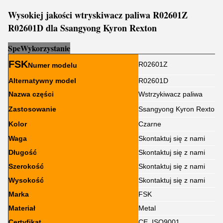
Wysokiej jakości wtryskiwacz paliwa R02601Z
R02601D dla Ssangyong Kyron Rexton
Sp
e
Wykorzystanie
FSK
R02601Z
Numer modelu
Alternatywny model
R02601D
Nazwa części
Wstrzykiwacz paliwa
Zastosowanie
Ssangyong Kyron Rexton.
Kolor
Czarne
Waga
Skontaktuj się z nami
Długość
Skontaktuj się z nami
Szerokość
Skontaktuj się z nami
Wysokość
Skontaktuj się z nami
Marka
FSK
Materiał
Metal
Certyfikat
CE, ISO9001