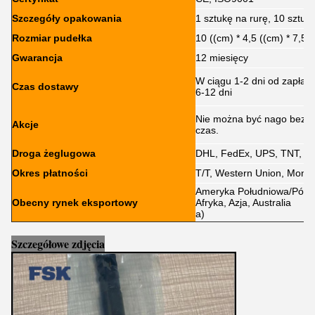
Szczegóły opakowania
1 sztukę na rurę, 10 sztuk
Rozmiar pudełka
10 ((cm) * 4,5 ((cm) * 7,5 
Gwarancja
12 miesięcy
W ciągu 1-2 dni od zapłat
Czas dostawy
6-12 dni
Nie można być nago bez p
Akcje
czas.
Droga żeglugowa
DHL, FedEx, UPS, TNT, E
Okres płatności
T/T, Western Union, Mone
Ameryka Południowa/Półno
Obecny rynek eksportowy
Afryka, Azja, Australia
a)
Szczegółowe zdjęcia