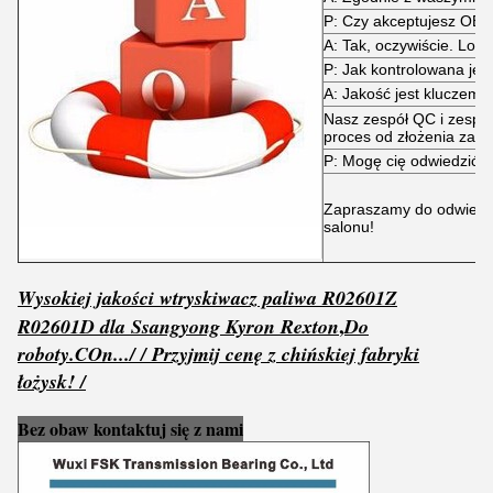
P: Czy akceptujesz OE
A: Tak, oczywiście. Log
P: Jak kontrolowana jes
A: Jakość jest kluczem!
Nasz zespół QC i zespół
proces od złożenia zamó
P: Mogę cię odwiedzić?
Zapraszamy do odwiedzen
salonu!
Wysokiej jakości wtryskiwacz paliwa R02601Z
,
R02601D dla Ssangyong Kyron Rexton
Do
roboty.
C
On...
/ / Przyjmij cenę z chińskiej fabryki
łożysk! /
Bez obaw kontaktuj się z nami