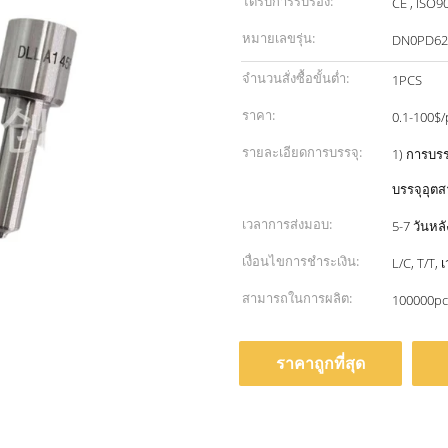
ได้รับการรับรอง:
CE , ISO9
หมายเลขรุ่น:
DN0PD62
จำนวนสั่งซื้อขั้นต่ำ:
1PCS
ราคา:
0.1-100$/
รายละเอียดการบรรจุ:
1) การบรร
บรรจุอุต
เวลาการส่งมอบ:
5-7 วันหล
เงื่อนไขการชำระเงิน:
L/C, T/T,
สามารถในการผลิต:
100000pc
ราคาถูกที่สุด