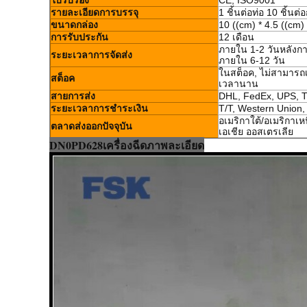
ใบรับรอง
CE, ISO9001
รายละเอียดการบรรจุ
1 ชิ้นต่อท่อ 10 ชิ้นต่
ขนาดกล่อง
10 ((cm) * 4.5 ((cm) 
การรับประกัน
12 เดือน
ภายใน 1-2 วันหลังกา
ระยะเวลาการจัดส่ง
ภายใน 6-12 วัน
ในสต็อค, ไม่สามารถ
สต็อค
เวลานาน
สายการส่ง
DHL, FedEx, UPS, 
ระยะเวลาการชําระเงิน
T/T, Western Union
อเมริกาใต้/อเมริกาเ
ตลาดส่งออกปัจจุบัน
เอเชีย ออสเตรเลีย
DN0PD628
เครื่องฉีด
ภาพละเอียด