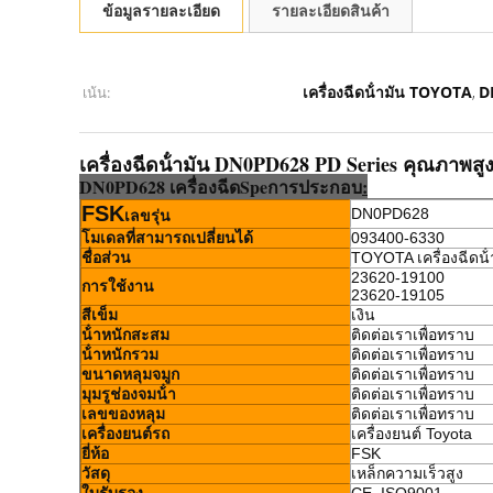
ข้อมูลรายละเอียด
รายละเอียดสินค้า
เครื่องฉีดน้ํามัน TOYOTA
D
เน้น:
,
เครื่องฉีดน้ํามัน DN0PD628 PD Series คุณภาพส
DN0PD628 เครื่องฉีด
Sp
e
การประกอบ
:
FSK
DN0PD628
เลขรุ่น
โมเดลที่สามารถเปลี่ยนได้
093400-6330
ชื่อส่วน
TOYOTA เครื่องฉีดน้ํ
23620-19100
การใช้งาน
23620-19105
สีเข็ม
เงิน
น้ําหนักสะสม
ติดต่อเราเพื่อทราบ
น้ําหนักรวม
ติดต่อเราเพื่อทราบ
ขนาดหลุมจมูก
ติดต่อเราเพื่อทราบ
มุมรูช่องจมน้ํา
ติดต่อเราเพื่อทราบ
เลขของหลุม
ติดต่อเราเพื่อทราบ
เครื่องยนต์รถ
เครื่องยนต์ Toyota
ยี่ห้อ
FSK
วัสดุ
เหล็กความเร็วสูง