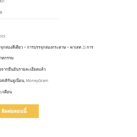
001
8
pcs
จุกล่องสีเดียว + การบรรจุกล่องกระดาษ + พาเลท 2) การ
สาหกรรม
ังจากยืนยันรายละเอียดแล้ว
 เวสเทิร์นยูเนี่ยน, MoneyGram
s/เดือน
ติดต่อตอนนี้