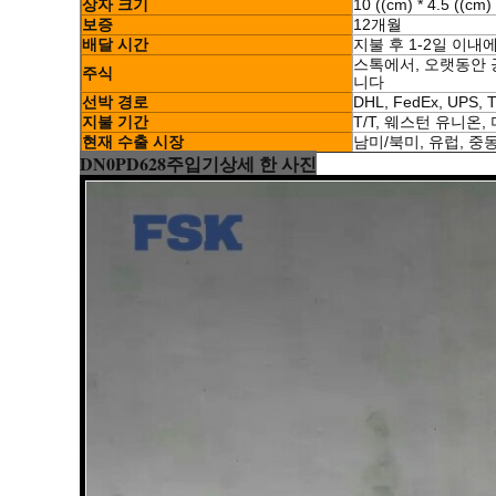
상자 크기
10 ((cm) * 4.5 ((cm) 
보증
12개월
배달 시간
지불 후 1-2일 이내
스톡에서, 오랫동안 
주식
니다
선박 경로
DHL, FedEx, UPS,
지불 기간
T/T, 웨스턴 유니온, 
현재 수출 시장
남미/북미, 유럽, 중
DN0PD628
주입기
상세 한 사진