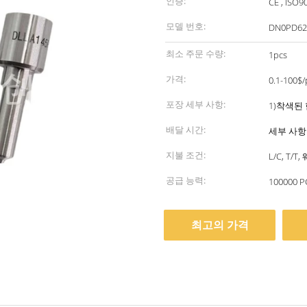
인증:
CE , ISO9
모델 번호:
DN0PD62
최소 주문 수량:
1pcs
가격:
0.1-100$/
포장 세부 사항:
1)착색된 
배달 시간:
세부 사항
지불 조건:
L/C, T
공급 능력:
100000 P
최고의 가격