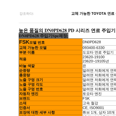
교체 가능한 TOYOTA 연료
강조하다:
높은 품질의 DN0PD628 PD 시리즈 연료 주입기 09
DN0PD628 주입기
Sp
e
제정
:
FSK
DN0PD628
모델 번호
교체 가능한 모델
093400-6330
부분 이름
도요타 연료 주입기
23620-19100
적용
23620~19105년
바늘 색깔
은
순중량
알려면 저희에게 연
총중량
알려면 저희에게 연
노즐 구멍 크기
알려면 저희에게 연
노즐 구멍 각도
알려면 저희에게 연
노즐 구멍 번호
알려면 저희에게 연
자동차 엔진
토요타 엔진
브랜드
FSK
소재
고속 철강
인증서
CE, ISO9001
포장에 대한 세부 사항
튜브 1개, 상자 10개