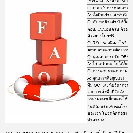
เชื้อเพลิง. เราสามารถให้คุ
Q: เวลาในการจัดส่งของ
A: สั่งตัวอย่าง: ส่งทันที 
Q: ฉันขอตัวอย่างได้มั้ย?
ตอบ: แน่นอนครับ ตัวอย่
ตัวอย่างโดยฟรี
Q: วิธีการส่งคืออะไร?
ตอบ: ตามความต้องการข
Q: คุณสามารถรับ OEM 
A: ใช่ แน่นอน โลโก้ก็ยอม
Q: การควบคุมคุณภาพเป็
A: คุณภาพคือกุญแจ!
ทีม QC และทีมวิศวกรขอ
จากการสั่งซื้อที่จัดส่ง
ถาม: ผมมาเยี่ยมคุณได้มั้ย
ยินดีต้อนรับเข้าชมโรงง
ของเรา โปรดติดต่อฝ่ายต
ทําตาราง