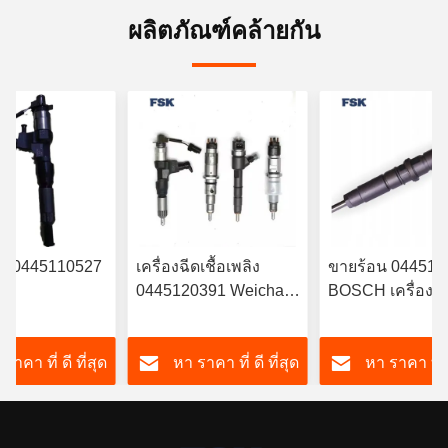
ผลิตภัณฑ์คล้ายกัน
ฉีด 0445110527
เครื่องฉีดเชื้อเพลิง
ขายร้อน 044511
0445120391 Weichai
BOSCH เครื่องฉีด
RYN38CR
Euro IV เครื่องฉีดเชื้อ
มัน 6420701287 
นต์ เครื่องฉีด
เพลิง 612630090055
รับ Mercedes
ราคา ที่ ดี ที่สุด
หา ราคา ที่ ดี ที่สุด
หา ราคา ที่ ด
ิงอิเล็กทรอนิกส์
ทนทาน FSKG
A6420701287
ดเชื้อเพลิง
ทั่วไป