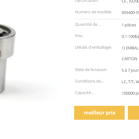
Certification:
CE , ISO9
Numéro de modèle:
093400-5
Quantité de
1 pièces
commande min:
Prix:
0.1-100$/
Détails d'emballage:
1) EMBA
CARTON +
Délai de livraison:
5 à 7 jou
Conditions de
LC, T/T,
paiement:
Capacité
100000 p
d'approvisionnement:
meilleur prix