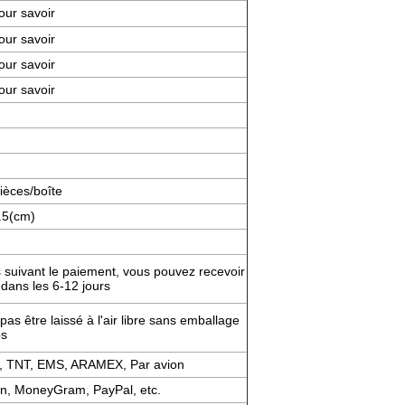
our savoir
our savoir
our savoir
our savoir
ièces/boîte
.5(cm)
s suivant le paiement, vous pouvez recevoir
dans les 6-12 jours
pas être laissé à l'air libre sans emballage
ps
, TNT, EMS, ARAMEX, Par avion
on, MoneyGram, PayPal, etc.