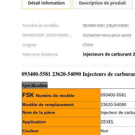
Détail Infomation
Description de produit
Numéro de modèle.:
093400-5581 23620-54090
093400-5581 23620-54090
Contactez-nous pour savoir
Roulement kg:
Origine:
Chine
Injecteurs de carburant 
Mettre en évidence:
093400-5581 23620-54090 Injecteurs de carbur
Sp
é
cification
FSK
093400-5581
Numéro de modèle
Modèle de remplacement
23620-54090
Nom de la pièce
Injecteur de carb
Application
ZEXEL
Couleur
Noir