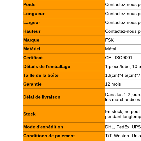
Poids
Contactez-nous p
Longueur
Contactez-nous p
Largeur
Contactez-nous p
Hauteur
Contactez-nous p
Marque
FSK
Matériel
Métal
Certificat
CE , ISO9001
Détails de l'emballage
1 pièce/tube, 10 p
Taille de la boîte
10(cm)*4.5(cm)*7
Garantie
12 mois
Dans les 1-2 jour
Délai de livraison
les marchandises 
En stock, ne peut 
Stock
pendant longtem
Mode d'expédition
DHL, FedEx, UPS
Conditions de paiement
T/T, Western Uni