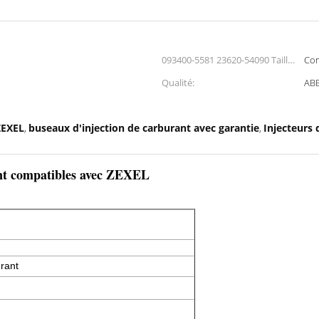
093400-5581 23620-54090 Taille
Con
du roulement:
Qualité:
ABE
ZEXEL
buseaux d'injection de carburant avec garantie
Injecteurs
,
,
ant compatibles avec ZEXEL
urant