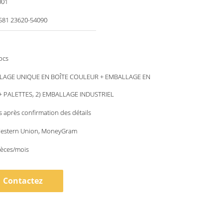
001
581 23620-54090
pcs
LLAGE UNIQUE EN BOÎTE COULEUR + EMBALLAGE EN
 PALETTES, 2) EMBALLAGE INDUSTRIEL
rs après confirmation des détails
 Western Union, MoneyGram
ièces/mois
Contactez