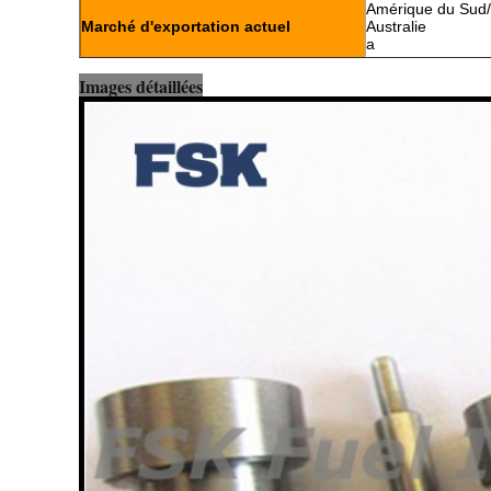
Amérique du Sud/N
Marché d'exportation actuel
Australie
a
Images détaillées