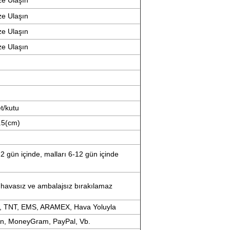
ize Ulaşın
ize Ulaşın
ize Ulaşın
ize Ulaşın
t/kutu
.5(cm)
 gün içinde, malları 6-12 gün içinde
 havasız ve ambalajsız bırakılamaz
, TNT, EMS, ARAMEX, Hava Yoluyla
on, MoneyGram, PayPal, Vb.