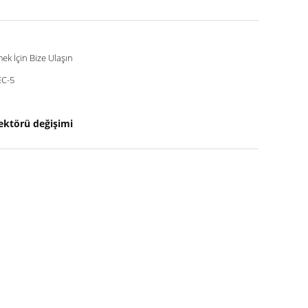
mek İçin Bize Ulaşın
C-5
ektörü değişimi