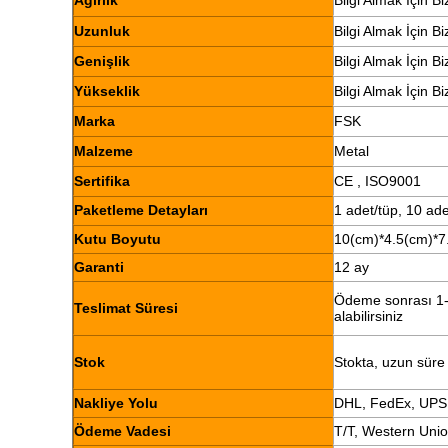
Ağırlık
Bilgi Almak İçin B
Uzunluk
Bilgi Almak İçin B
Genişlik
Bilgi Almak İçin B
Yükseklik
Bilgi Almak İçin B
Marka
FSK
Malzeme
Metal
Sertifika
CE , ISO9001
Paketleme Detayları
1 adet/tüp, 10 ade
Kutu Boyutu
10(cm)*4.5(cm)*7
Garanti
12 ay
Ödeme sonrası 1-2
Teslimat Süresi
alabilirsiniz
Stok
Stokta, uzun süre
Nakliye Yolu
DHL, FedEx, UPS
Ödeme Vadesi
T/T, Western Uni