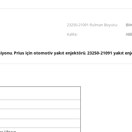
23250-21091 Rulman Boyutu:
Bil
Kalite:
ABE
siyonu
Prius için otomotiv yakıt enjektörü
23250-21091 yakıt enj
,
,