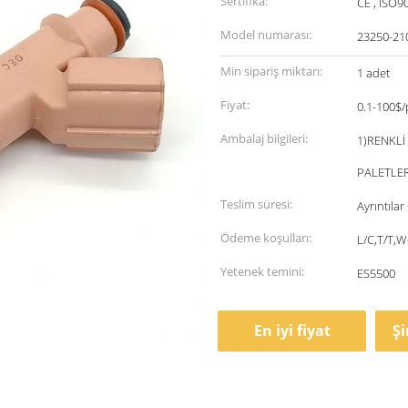
Sertifika:
CE , ISO9
Model numarası:
23250-21
Min sipariş miktarı:
1 adet
Fiyat:
0.1-100$/
Ambalaj bilgileri:
1)RENKLİ
PALETLER
Teslim süresi:
Ayrıntıla
Ödeme koşulları:
L/C,T/T,
Yetenek temini:
ES5500
En iyi fiyat
Ş