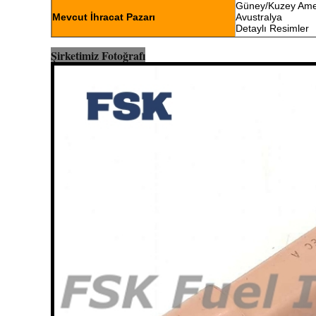
Güney/Kuzey Ameri
Mevcut İhracat Pazarı
Avustralya
Detaylı Resimler
Şirketimiz Fotoğrafı