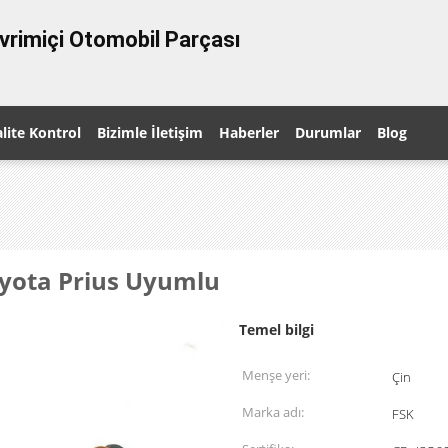
vrimiçi Otomobil Parçası
lite Kontrol
Bizimle İletişim
Haberler
Durumlar
Blog
oyota Prius Uyumlu
Temel bilgi
Menşe yeri:
Çin
Marka adı:
FSK