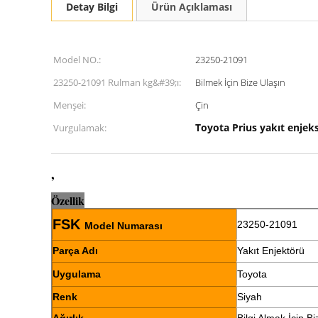
Detay Bilgi
Ürün Açıklaması
Model NO.:
23250-21091
23250-21091 Rulman kg&#39;ı:
Bilmek İçin Bize Ulaşın
Menşei:
Çin
Toyota Prius yakıt enjek
Vurgulamak:
,
Ö
z
ellik
FSK
23250-21091
Model Numarası
Parça Adı
Yakıt Enjektörü
Uygulama
Toyota
Renk
Siyah