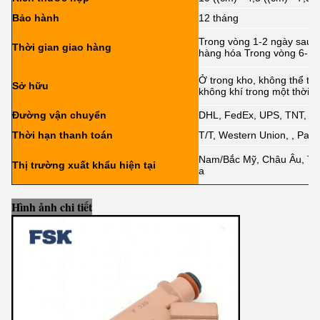
Bảo hành
12 tháng
Trong vòng 1-2 ngày sau k
Thời gian giao hàng
hàng hóa Trong vòng 6-12
Ở trong kho, không thể tr
Sở hữu
không khí trong một thời g
Đường vận chuyển
DHL, FedEx, UPS, TNT, 
Thời hạn thanh toán
T/T, Western Union, , PayPa
Nam/Bắc Mỹ, Châu Âu, Tru
Thị trường xuất khẩu hiện tại
a
Hình ảnh chi tiết