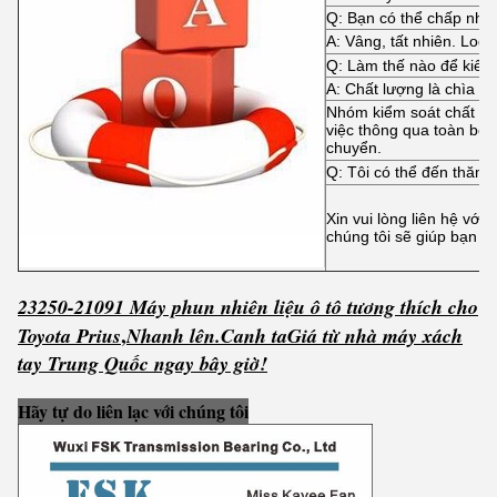
Q: Bạn có thể chấp n
A: Vâng, tất nhiên. Log
Q: Làm thế nào để kiểm
A: Chất lượng là chìa kh
Nhóm kiểm soát chất lượ
việc thông qua toàn bộ 
chuyển.
Q: Tôi có thể đến thăm
Xin vui lòng liên hệ với
chúng tôi sẽ giúp bạn lập
23250-21091 Máy phun nhiên liệu ô tô tương thích cho
,
Toyota Prius
Nhanh lên.
C
anh ta
Giá từ nhà máy xách
tay Trung Quốc ngay bây giờ!
Hãy tự do liên lạc với chúng tôi