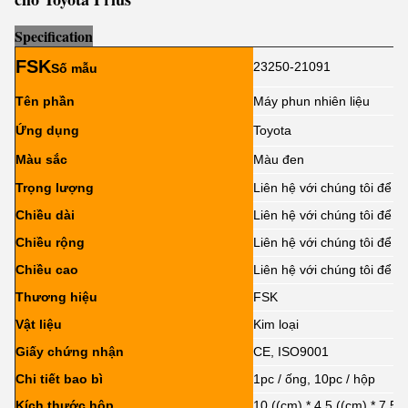
Sp
e
cification
FSK
23250-21091
Số mẫu
Tên phần
Máy phun nhiên liệu
Ứng dụng
Toyota
Màu sắc
Màu đen
Trọng lượng
Liên hệ với chúng tôi để bi
Chiều dài
Liên hệ với chúng tôi để bi
Chiều rộng
Liên hệ với chúng tôi để bi
Chiều cao
Liên hệ với chúng tôi để bi
Thương hiệu
FSK
Vật liệu
Kim loại
Giấy chứng nhận
CE, ISO9001
Chi tiết bao bì
1pc / ống, 10pc / hộp
Kích thước hộp
10 ((cm) * 4,5 ((cm) * 7,5 