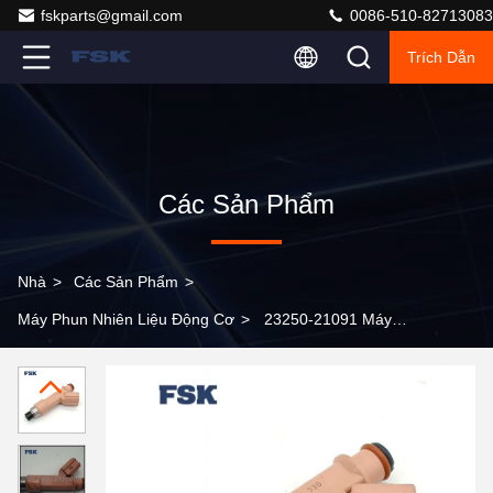
fskparts@gmail.com
0086-510-82713083
Trích Dẫn
Các Sản Phẩm
Nhà
>
Các Sản Phẩm
>
Máy Phun Nhiên Liệu Động Cơ
>
23250-21091 Máy
phun nhiên liệu ô tô tương thích cho Toyota Prius