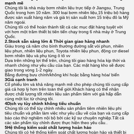
mạnh mẽ
Chúng tôi là nhà máy bơm nhiên liệu trực tiếp ở Jiangsu, Trung
Quốc trong hơn 10 năm. 300 loại bơm nhiên liệu,15 triệu bộ hàng
được sản xuất hàng năm và giá trị sản xuất hơn 15 triệu đô la Mỹ
năm ngoái.
Chúng tôi có thể hoàn thành tất cả các mục đặt hàng tuyệt vời
với hơn một trăm thiết bị tiên tiến chạy trong 6 nhà máy ở Trung
Quốc.
2.Stock sẵn sàng lớn & Thời gian giao hàng nhanh
Giàu trong cả năm cho bình thường đường sắt vòi phun, nhiên
liệu phun, nhiên liệu phun, Toyota nhiên liệu phun, động cơ diesel
bơm nhiên liệu và phụ tùng ô tô vv
Dựa trên những lợi thế trên, chúng tôi giao hàng hóa kịp thời và
nhanh chóng như yêu cầu của bạn. Các mặt hàng kho sẽ được
giao trong vòng 1-2 ngày.
Bằng đường bưu chính/không khí hoặc bằng hàng hóa/ biển
3Giá cạnh tranh
Cổ phiếu lớn và khả năng mạnh mẽ cho phép chúng tôi cung cấp
giá cả hợp lý hơn trên toàn thế giới.Khách hàng có thể nhận
được chất lượng tốt nhiên liệu sản phẩm tiêm với giá hấp dẫn
cùng một lúc từ chúng tôi.
4Dịch vụ tùy chỉnh không tiêu chuẩn
Chúng tôi có thể tùy chỉnh nhiều sản phẩm tiêm nhiên liệu phi
tiêu chuẩn và phần làm việc như yêu cầu vẽ của bạn và cung cấp
báo cáo thử nghiệm nội bộ bởi các kỹ sư chuyên nghiệp.Tất cả
các sản phẩm tùy chỉnh được thực hiện theo yêu cầu..
5Hệ thống kiểm soát chất lượng hoàn hảo
Chúng tôi có hệ thống kiểm soát chất lượng hoàn hảo và thiết bị