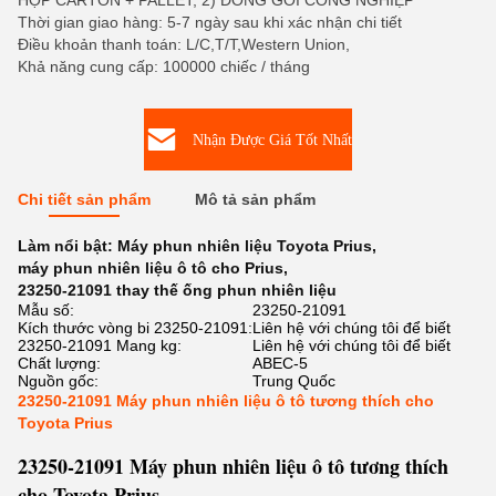
HỘP CARTON + PALLET, 2) ĐÓNG GÓI CÔNG NGHIỆP
Thời gian giao hàng: 5-7 ngày sau khi xác nhận chi tiết
Điều khoản thanh toán: L/C,T/T,Western Union,
Khả năng cung cấp: 100000 chiếc / tháng
Nhận Được Giá Tốt Nhất
Chi tiết sản phẩm
Mô tả sản phẩm
Làm nổi bật:
Máy phun nhiên liệu Toyota Prius
,
máy phun nhiên liệu ô tô cho Prius
,
23250-21091 thay thế ống phun nhiên liệu
Mẫu số:
23250-21091
Kích thước vòng bi 23250-21091:
Liên hệ với chúng tôi để biết
23250-21091 Mang kg:
Liên hệ với chúng tôi để biết
Chất lượng:
ABEC-5
Nguồn gốc:
Trung Quốc
23250-21091 Máy phun nhiên liệu ô tô tương thích cho
Toyota Prius
23250-21091 Máy phun nhiên liệu ô tô tương thích
cho Toyota Prius