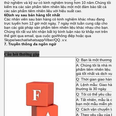
thử nghiệm và kỹ sư có kinh nghiệm trong hơn 10 năm.Chúng tôi
kiểm tra các sản phẩm tiêm nhiên liệu một một đảm bảo tất cả
các sản phẩm tiêm nhiên liệu với hiệu suất cao.
6Dịch vụ sau bán hàng tốt nhất
Các nhân viên sau bán hàng có kinh nghiệm khác nhau đang
trực tuyến hơn 12 giờ một ngày, 7 ngày một tuần cung cấp cho
bạn các giải pháp sản phẩm tiêm nhiên liệu khác nhau cho bạn.
Chúng tôi rất vui khi nhận bất kỳ bình luận nào từ khắp nơi trên
thế giới qua email, qua cuộc gọi/thông điệp hoặc qua
Skype/wechat/whatsapp/Viber/QQ..v.v.
7. Truyền thông đa ngôn ngữ
Câu hỏi thường gặp
Q: Bạn là một thương n
A: Chúng tôi là nhà máy 
phẩm tiêm nhiên liệu. C
giá tốt nhất và dịch vụ t
Q: Thời gian giao hàng 
A: Lệnh mẫu: Giao hàng 
thường là 30 ngày.
Q: Tôi có thể yêu cầu 
A: Tất nhiên, mẫu là ok
bạn một mẫu miễn phí.
Q: Cách vận chuyển là 
A: Theo yêu cầu của bạ