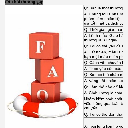
Câu hỏi thường gặp
Q: Bạn là một thương n
A: Chúng tôi là nhà máy 
phẩm tiêm nhiên liệu. C
giá tốt nhất và dịch vụ t
Q: Thời gian giao hàng 
A: Lệnh mẫu: Giao hàng 
thường là 30 ngày.
Q: Tôi có thể yêu cầu 
A: Tất nhiên, mẫu là ok
bạn một mẫu miễn phí.
Q: Cách vận chuyển là 
A: Theo yêu cầu của bạ
Q: Bạn có thể chấp n
A: Vâng, tất nhiên. Log
Q: Làm thế nào để kiểm
A: Chất lượng là chìa kh
Nhóm kiểm soát chất lượ
việc thông qua toàn bộ 
chuyển.
Q: Tôi có thể đến thăm
Xin vui lòng liên hệ với