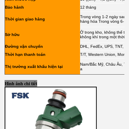
Bảo hành
12 tháng
Trong vòng 1-2 ngày sau k
Thời gian giao hàng
hàng hóa Trong vòng 6-12
Ở trong kho, không thể tr
Sở hữu
không khí trong một thời g
Đường vận chuyển
DHL, FedEx, UPS, TNT, 
Thời hạn thanh toán
T/T, Western Union, Mone
Nam/Bắc Mỹ, Châu Âu, Tru
Thị trường xuất khẩu hiện tại
a
Hình ảnh chi tiết