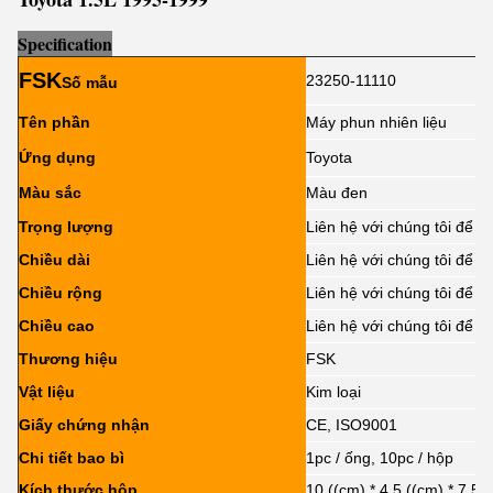
Sp
e
cification
FSK
23250-11110
Số mẫu
Tên phần
Máy phun nhiên liệu
Ứng dụng
Toyota
Màu sắc
Màu đen
Trọng lượng
Liên hệ với chúng tôi để bi
Chiều dài
Liên hệ với chúng tôi để bi
Chiều rộng
Liên hệ với chúng tôi để bi
Chiều cao
Liên hệ với chúng tôi để bi
Thương hiệu
FSK
Vật liệu
Kim loại
Giấy chứng nhận
CE, ISO9001
Chi tiết bao bì
1pc / ống, 10pc / hộp
Kích thước hộp
10 ((cm) * 4,5 ((cm) * 7,5 