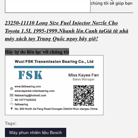
chúng tôi sẽ giúp bạn lập
23250-11110 Long Size Fuel Injector Nozzle Cho
,
Toyota 1.5L 1995-1999
Nhanh lên.
C
anh ta
Giá từ nhà
máy xách tay Trung Quốc ngay bây giờ!
Hãy tự do liên lạc với chúng tôi
Tags:
Máy phun nhiên liệu Bosch