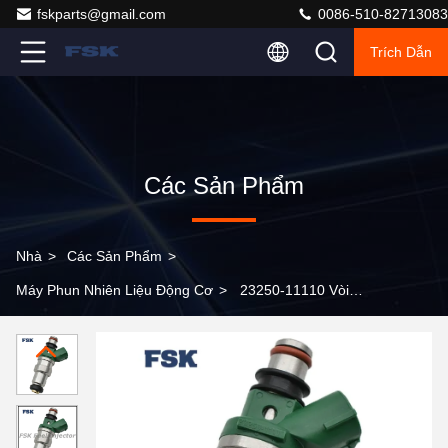
fskparts@gmail.com
0086-510-82713083
Trích Dẫn
Các Sản Phẩm
Nhà
>
Các Sản Phẩm
>
Máy Phun Nhiên Liệu Động Cơ
>
23250-11110 Vòi
phun nhiên liệu cỡ dài cho Toyota 1.5L đời 1995-1999