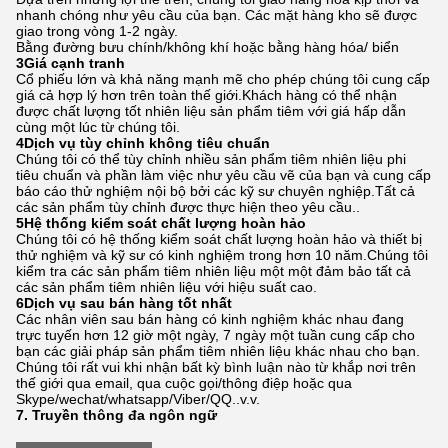
nhanh chóng như yêu cầu của bạn. Các mặt hàng kho sẽ được
giao trong vòng 1-2 ngày.
Bằng đường bưu chính/không khí hoặc bằng hàng hóa/ biển
3Giá cạnh tranh
Cổ phiếu lớn và khả năng mạnh mẽ cho phép chúng tôi cung cấp
giá cả hợp lý hơn trên toàn thế giới.Khách hàng có thể nhận
được chất lượng tốt nhiên liệu sản phẩm tiêm với giá hấp dẫn
cùng một lúc từ chúng tôi.
4Dịch vụ tùy chỉnh không tiêu chuẩn
Chúng tôi có thể tùy chỉnh nhiều sản phẩm tiêm nhiên liệu phi
tiêu chuẩn và phần làm việc như yêu cầu vẽ của bạn và cung cấp
báo cáo thử nghiệm nội bộ bởi các kỹ sư chuyên nghiệp.Tất cả
các sản phẩm tùy chỉnh được thực hiện theo yêu cầu..
5Hệ thống kiểm soát chất lượng hoàn hảo
Chúng tôi có hệ thống kiểm soát chất lượng hoàn hảo và thiết bị
thử nghiệm và kỹ sư có kinh nghiệm trong hơn 10 năm.Chúng tôi
kiểm tra các sản phẩm tiêm nhiên liệu một một đảm bảo tất cả
các sản phẩm tiêm nhiên liệu với hiệu suất cao.
6Dịch vụ sau bán hàng tốt nhất
Các nhân viên sau bán hàng có kinh nghiệm khác nhau đang
trực tuyến hơn 12 giờ một ngày, 7 ngày một tuần cung cấp cho
bạn các giải pháp sản phẩm tiêm nhiên liệu khác nhau cho bạn.
Chúng tôi rất vui khi nhận bất kỳ bình luận nào từ khắp nơi trên
thế giới qua email, qua cuộc gọi/thông điệp hoặc qua
Skype/wechat/whatsapp/Viber/QQ..v.v.
7. Truyền thông đa ngôn ngữ