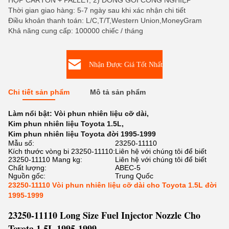
HỘP CARTON + PALLET, 2) ĐÓNG GÓI CÔNG NGHIỆP
Thời gian giao hàng: 5-7 ngày sau khi xác nhận chi tiết
Điều khoản thanh toán: L/C,T/T,Western Union,MoneyGram
Khả năng cung cấp: 100000 chiếc / tháng
Nhận Được Giá Tốt Nhất
Chi tiết sản phẩm
Mô tả sản phẩm
Làm nổi bật:
Vòi phun nhiên liệu cỡ dài
,
Kim phun nhiên liệu Toyota 1.5L
,
Kim phun nhiên liệu Toyota đời 1995-1999
Mẫu số:
23250-11110
Kích thước vòng bi 23250-11110:
Liên hệ với chúng tôi để biết
23250-11110 Mang kg:
Liên hệ với chúng tôi để biết
Chất lượng:
ABEC-5
Nguồn gốc:
Trung Quốc
23250-11110 Vòi phun nhiên liệu cỡ dài cho Toyota 1.5L đời
1995-1999
23250-11110 Long Size Fuel Injector Nozzle Cho
Toyota 1.5L 1995-1999