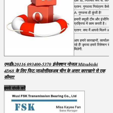
एकः हाँ, निश्चित रूप से. लोगो भी
प्रश्न: गुणवत्ता नियंत्रण कैसे 
A: गुणवत्ता ही कुंजी है!
हमारी क्यूसी टीम और इंजीनियर 
प्रक्रिया में काम करती है।
प्रश्न: क्या मैं आपसे मिलने आ 
आप हमारे कारखानों, कार्यालय 
रहे हैं! कृपया हमारे रिसेप्शन से
मिलेगी.
एमडी620116 093400-5370 इंजेक्शन नोजल Mitsubishi
,
4D68 के लिए फिट
जाओ
सी
वह
अब चीन के असर कारखाने से एक
कीमत!
हमसे संपर्क करें