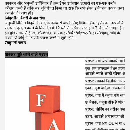
उपकरण और अनुभवी इंजीनियर हैं।हम ईंधन इंजेक्शन उत्पादों का एक-एक करके
परीक्षण करते हैं ताकि यह सुनिश्चित किया जा सके कि सभी ईंधन इंजेक्शन उत्पाद उच्च
प्रदर्शन के साथ हों।.
6बेहतरीन बिक्री के बाद सेवा
अनुभवी विभिन्न बिक्री के बाद के कर्मचारी आपके लिए विभिन्न ईंधन इंजेक्शन उत्पादों के
समाधान प्रदान करने के लिए दिन में 12 घंटे से अधिक, सप्ताह में 7 दिन ऑनलाइन हैं।
हमें दुनिया भर से ईमेल, कॉल/संदेश या स्काइप/वेचैट/वॉट्सऐप/वाइबर/क्यूक्यू आदि के
माध्यम से कोई भी टिप्पणी प्राप्त करने में खुशी होगी।
7बहुभाषी संचार
अक्सर पूछे जाने वाले प्रश्न
प्रश्न: क्या आप व्यापारी या निर्मा
एकः हम कारखाने ईंधन इंजेक्शन उ
आपको सबसे अच्छी कीमत और बेहत
प्रश्न: आपकी डिलीवरी का समय 
एकः नमूना आदेशः तत्काल वि
प्रश्न: क्या मैं नमूना मांग सकता 
एः बेशक, नमूना ठीक है और हम आ
प्रश्न: शिपिंग का तरीका क्या है
उत्तर: आपकी आवश्यकताओं के
प्रश्नः क्या आप OEM या ODM