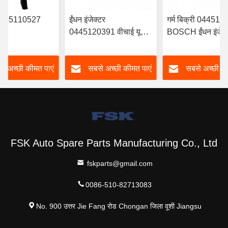
र 0445110527
ईंधन इंजेक्टर
गर्म बिक्री 04451
0445120391 वीचाई यूरो
BOSCH ईंधन इंजेक्
RYN38CR इंजन
IV इंजेक्टर
6420701287 मर्सि
िक ईंधन इंजेक्टर
612630090055 टिकाऊ
A6420701287 के 
े अच्छी कीमत पाएं
सबसे अच्छी कीमत पाएं
सबसे अच्छी की
जेक्टर
FSKG
FSK Auto Spare Parts Manufacturing Co., Ltd
fskparts@gmail.com
0086-510-82713083
No. 900 उत्तर Jie Fang रोड Chongan जिला वूशी Jiangsu